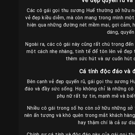
Vẻ đẹp quyến rũ và
Các cô gái gọi thu sương Huế thường sở hữu ng
vẻ đẹp kiều diễm, mà còn mang trong mình một s
hiện qua những đường nét mềm mại, gợi cảm, h
dáng, quyến 
Ngoài ra, các cô gái này cũng rất chú trọng đến
một cách nhẹ nhàng, tinh tế để tôn lên vẻ đẹp 
thêm sức hút và sự cuốn hút 
Cá tính độc đáo và 
Bên cạnh vẻ đẹp quyến rũ, gái gọi thu sương H
đáo và đầy sức sống. Họ không chỉ là những cô 
phụ nữ rất tự tin, mạnh mẽ và biế
Nhiều cô gái trong số họ còn sở hữu những sở th
nên ấn tượng và khó quên trong mắt khách hàng. 
hay thậm chí là cả sự dịu
Chính sự cá tính và độc đáo này của gái gọi t