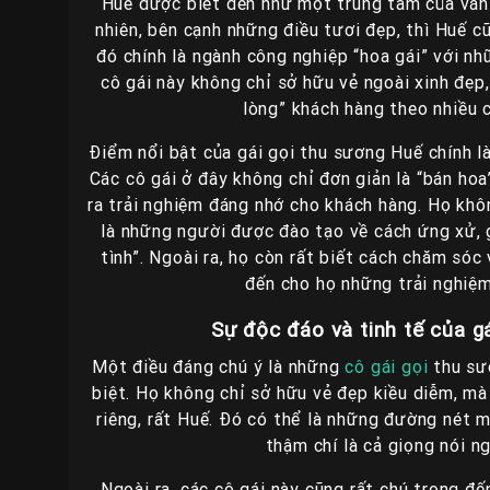
Huế được biết đến như một trung tâm của văn h
nhiên, bên cạnh những điều tươi đẹp, thì Huế 
đó chính là ngành công nghiệp “hoa gái” với n
cô gái này không chỉ sở hữu vẻ ngoài xinh đẹp
lòng” khách hàng theo nhiều 
Điểm nổi bật của gái gọi thu sương Huế chính l
Các cô gái ở đây không chỉ đơn giản là “bán hoa
ra trải nghiệm đáng nhớ cho khách hàng. Họ khô
là những người được đào tạo về cách ứng xử, g
tình”. Ngoài ra, họ còn rất biết cách chăm só
đến cho họ những trải nghiệm
Sự độc đáo và tinh tế của g
Một điều đáng chú ý là những
cô gái gọi
thu sư
biệt. Họ không chỉ sở hữu vẻ đẹp kiều diễm, m
riêng, rất Huế. Đó có thể là những đường nét 
thậm chí là cả giọng nói ng
Ngoài ra, các cô gái này cũng rất chú trọng đế