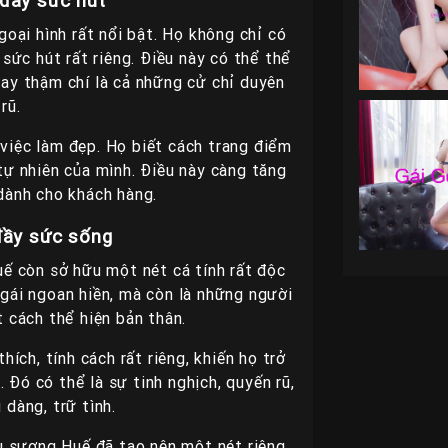
 đầy sức hút
oại hình rất nổi bật. Họ không chỉ có
ức hút rất riêng. Điều này có thể thể
ay thậm chí là cả những cử chỉ duyên
rũ.
 việc làm đẹp. Họ biết cách trang điểm
tự nhiên của mình. Điều này càng tăng
dành cho khách hàng.
đầy sức sống
uế còn sở hữu một nét cá tính rất độc
gái ngoan hiền, mà còn là những người
t cách thể hiện bản thân.
ích, tính cách rất riêng, khiến họ trở
Đó có thể là sự tinh nghịch, quyến rũ,
 dàng, trữ tình.
hu sương Huế đã tạo nên một nét riêng