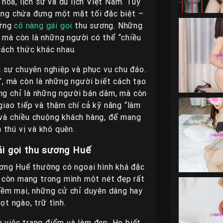
óa, lịch sử và du lịch Việt Nam. Tuy
cũng chứa đựng một mặt tối đặc biệt –
hững
cô nàng gái gọi
thu sương. Những
, mà còn là những người có thể “chiều
cách thức khác nhau.
à sự chuyên nghiệp và phục vụ chu đáo.
”, mà còn là những người biết cách tạo
ng chỉ là những người bán dâm, mà còn
iao tiếp và thậm chí cả kỹ năng “làm
c và chiều chuộng khách hàng, để mang
 thú vị và khó quên.
ái gọi thu sương Huế
ơng Huế thường có ngoại hình khá đặc
à còn mang trong mình một nét đẹp rất
mềm mại, những cử chỉ duyên dáng hay
ọt ngào, trữ tình.
n việc trang điểm và làm đẹp. Họ biết