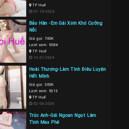
TP Huế
01-10-2024
Bảo Hân -Em Gái Xinh Khó Cưỡng
Nỗi
Giá gọi: 700K
Lượt xem: 9584
TP. Huế
13-07-2024
Hoài Thương-Làm Tình Điêu Luyện
Hết Mình
Giá gọi: 300K
Lượt xem: 9213
TP Huế
02-06-2026
Trúc Anh-Gái Ngoan Ngọt Làm
Tình Max Phê