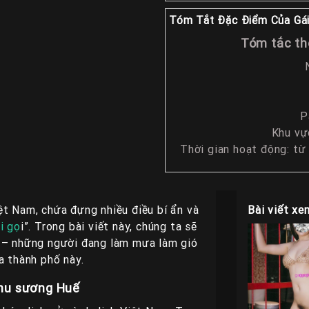
Tóm Tắt Đặc Điểm Của Gái
Tóm tắc th
P
Khu vự
Thời gian hoạt động: từ
ệt Nam, chứa đựng nhiều điều bí ẩn và
Bài viết xe
i gọ
i”. Trong bài viết này, chúng ta sẽ
 – những người đang làm mưa làm gió
ủa thành phố này.
 thu sương Huế