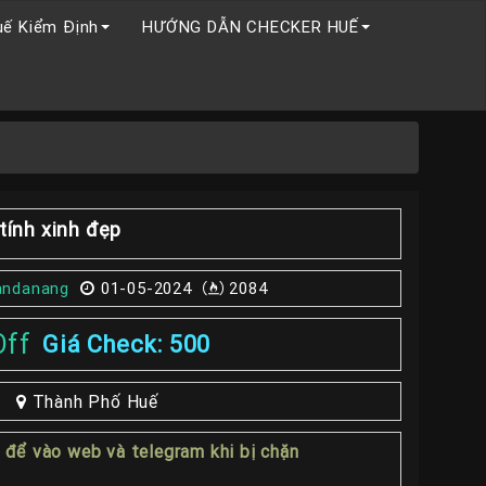
uế Kiểm Định
HƯỚNG DẪN CHECKER HUẾ
tính xinh đẹp
andanang
01-05-2024
2084
Off
Giá Check: 500
Thành Phố Huế
1
để vào web và telegram khi bị chặn