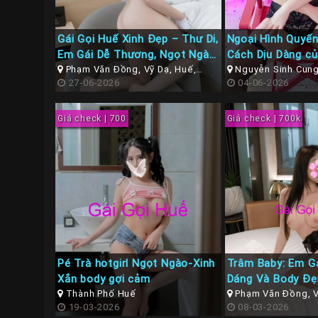
Gái Gọi Huế Xinh Đẹp – Thư Di,
Ngoại Hình Quyến
Em Gái Dễ Thương, Ngọt Ngào
Cách Dịu Dàng củ
Như Nước Mía Luôn
Phạm Văn Đồng, Vỹ Dạ, Huế,
Hoài An
Nguyễn Sinh Cung,
Thừa Thiên Huế
27-06-2026
Thừa Thiên Huế
04-06-2026
Giá check | 700
Giá check | 700k
Pé Trà hotgirl Ngọt Ngào-Xinh
Trâm Baby: Em G
Xắn body gợi cảm
Dáng Và Body Đ
Thành Phố Huế
Hết Xảy
Phạm Văn Đồng, V
19-03-2026
Thừa Thiên Huế
08-03-2026