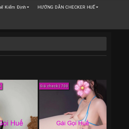
uế Kiểm Định
HƯỚNG DẪN CHECKER HUẾ
k
Giá check | 700