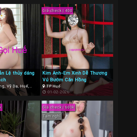
Giá check | 400
ắn Lệ thủy dáng
Kim Anh-Em Xinh Dễ Thương
ách
Vú Bướm Căn Hồng
g, Vỹ Dạ, Huế,
TP Huế
ế
01-02-2026
k
Giá check | 600k
Tạm nghỉ