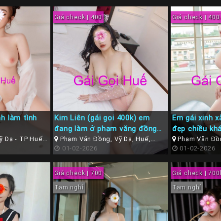
Giá check | 400
Giá check | 400
h làm tình
Kim Liên (gái gọi 400k) em
Em gái xinh x
đang làm ở phạm văng đồng
đẹp chiều kh
 Dạ - TP Huế (
vỹ dạ TP Huế
Phạm Văn Đồng, Vỹ Dạ, Huế,
Phạm Văn Đồn
Thừa Thiên Huế
01-02-2026
Thừa Thiên Hu
01-02-2026
Giá check | 700
Giá check | 700
Tạm nghỉ
Tạm nghỉ