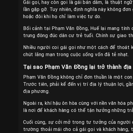
Gái gọi, hay còn gọi là gái bán dâm, là thuật n
lần gặp gỡ. Tuy nhiên, định nghĩa này không đơn
hoặc đôi khi họ chỉ làm việc tự do.
Bối cảnh tại Phạm Văn Đồng, Huế lại mang tính c
trung đông đúc dân cư trẻ tuổi. Chính sự giao th
Nhiều người coi gái gọi như một cách để thoát k
chút lãng mạn trong cuộc sống vốn đã tẻ nhạt.
Tại sao Phạm Văn Đồng lại trở thành địa 
Phạm Văn Đồng không chỉ đơn thuần là một con đư
Trước tiên, phải kể đến vị trí địa lý thuận lợi, g
địa phương.
Ngoài ra, khí hậu ôn hòa cùng với nền văn hóa 
là nơi để khách hàng có thể tận hưởng những trả
Cuối cùng, sự cởi mở trong tư tưởng của người d
trường thoải mái cho cả gái gọi và khách hàng, 