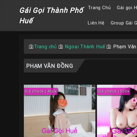
Trang Chủ
Gái gọi 
Gái Gọi Thành Phố
Huế
Liên Hệ
Group Gái 
🛐
Trang chủ
🛐
Ngoại Thành Huế
🛐
Phạm Văn
PHẠM VĂN ĐỒNG
Giá check | 400k
Giá check | 500k