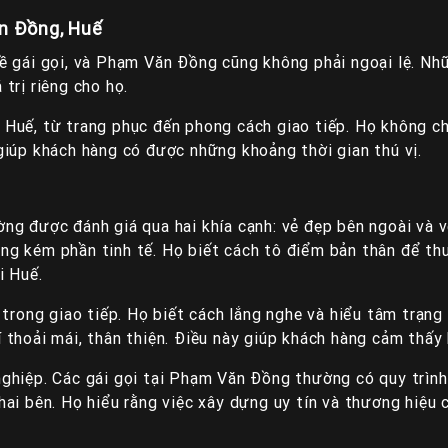
ăn Đồng, Huế
ề gái gọi, và Phạm Văn Đồng cũng không phải ngoại lệ. Nhữ
trị riêng cho họ.
Huế, từ trang phục đến phong cách giao tiếp. Họ không ch
giúp khách hàng có được những khoảng thời gian thú vị.
g được đánh giá qua hai khía cạnh: vẻ đẹp bên ngoài và vẻ
g kém phần tinh tế. Họ biết cách tô điểm bản thân để thu
i Huế.
 trong giao tiếp. Họ biết cách lắng nghe và hiểu tâm trạng
thoải mái, thân thiện. Điều này giúp khách hàng cảm thấy h
hiệp. Các gái gọi tại Phạm Văn Đồng thường có quy trình l
ai bên. Họ hiểu rằng việc xây dựng uy tín và thương hiệu 