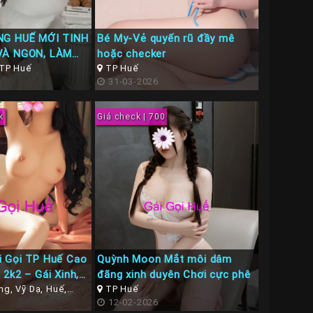
NG HUẾ MỚI TINH
Bé My-Vẻ quyến rũ đầy mê
VÀ NGON, LÀM
hoặc checker
 CHUỘNG NHƯ
 TP Huế
TP Huế
31-03-2026
k
Giá check | 700
i Gọi TP Huế Cao
Quỳnh Moon Mắt môi dâm
2k2 – Gái Xinh,
đãng xinh duyên Chơi cực phê
ái Sang, Làm
g, Vỹ Dạ, Huế,
TP Huế
ế
12-02-2026
ê