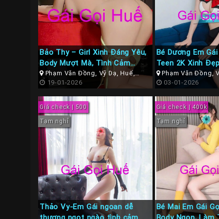
Bảo Thy – Girl Xinh Đáng Yêu,
Bé Dương Em Gái
Body Mượt Mà, Tình Cảm
Teen 2K Xinh Đẹp
Quyến Rũ tại Gái Gú TP Huế
Phạm Văn Đồng, Vỹ Dạ, Huế,
Dáng Ngon, Chơi
Phạm Văn Đồng, V
Thừa Thiên Huế
19-01-2026
Thừa Thiên Huế
03-01-2026
Giá check | 500
Giá check | 400k
Tạm nghỉ
Tạm nghỉ
Thảo Vy-Em Gái ngoan dễ
Bé Mai Em Gái Gọ
thương ngọt ngào tình cảm
Body Ngon, Làm 