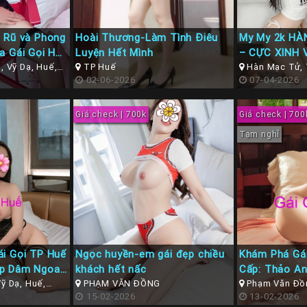
 Rũ và Phong
Hoài Thương-Làm Tình Điêu
My My 2k HÀ
a Gái Gọi Huế
Luyện Hết Mình
– CỰC XINH 
 Vỹ Dạ, Huế,
TP Huế
TÌNH CHIỀU
Hàn Mạc Tử,
02-06-2026
07-04-2026
NGƯỜI YÊU
Giá check | 700k
Giá check | 700
Tạm nghỉ
ái Gọi TP Huế
Ngọc huyền-em gái đẹp chiều
Khám Phá Gá
ẹp Dâm Ngoan
khách hết nấc
Cấp: Thảo An 
ỹ Dạ, Huế,
PHẠM VĂN ĐỒNG
Phong Cách G
Phạm Văn Đồn
15-02-2026
Thừa Thiên Hu
13-02-2026
Tình Miễn Ch