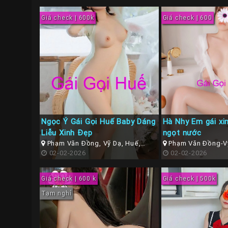
Giá check | 600k
Giá check | 600
Ngọc Ý Gái Gọi Huế Baby Dáng
Hà Nhy Em gái xin
Liễu Xinh Đẹp
ngọt nước
Phạm Văn Đồng, Vỹ Dạ, Huế,
Phạm Văn Đồng-Vỹ
Thừa Thiên Huế
02-02-2026
Thừa Thiên Huế )
02-02-2026
Giá check | 600 k
Giá check | 500k
Tạm nghỉ