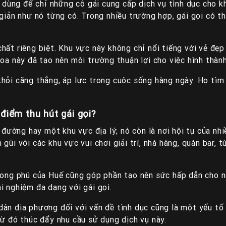
gữ dùng để chỉ những cô gái cung cấp dịch vụ tình dục cho 
 giản như nó từng có. Trong nhiều trường hợp, gái gọi có t
hất riêng biệt. Khu vực này không chỉ nổi tiếng với vẻ đẹp
oa này đã tạo nên môi trường thuận lợi cho việc hình thành
hỏi căng thẳng, áp lực trong cuộc sống hàng ngày. Họ tìm k
điểm thu hút gái gọi?
ờng hay một khu vực địa lý; nó còn là nơi hội tụ của nhiề
ần gũi với các khu vực vui chơi giải trí, nhà hàng, quán bar,
phong phú của Huế cũng góp phần tạo nên sức hấp dẫn cho n
i nghiệm đa dạng với gái gọi.
ân địa phương đối với vấn đề tình dục cũng là một yếu tố
từ đó thúc đẩy nhu cầu sử dụng dịch vụ này.