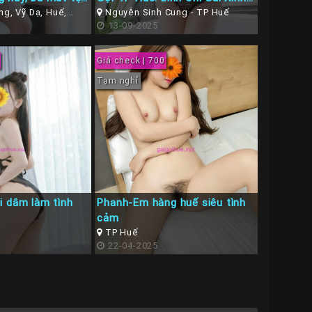
g, Vỹ Dạ, Huế,
Bom Sex, Gợi Cảm Làm Tình
Nguyễn Sinh Cung - TP Huế
ế
13-09-2025
Rất Dâm
Giá check | 700
Tạm nghỉ
i dâm làm tình
Phanh-Em hàng huế siêu tình
cảm
TP Huế
22-04-2025