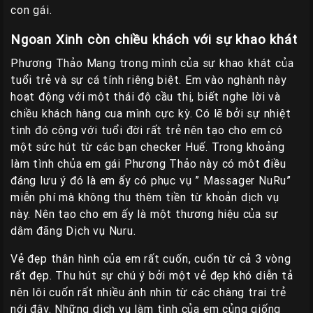
con gái.
Ngoan Xinh còn chiều khách với sự khao khát
Phương Thảo Mang trong mình của sự khao khát của
tuổi trẻ và sự cá tính riêng biệt. Em vào nghành này
hoạt động với một thái độ cầu thị, biết nghe lời và
chiều khách hàng cua mình cực kỳ. Có lẽ bởi sự nhiệt
tình đó cộng với tuổi đời rất trẻ nên tạo cho em có
một sức hút từ các bạn checker Huế. Trong khoảng
làm tình chủa em gái Phương Thảo này có môt điều
đáng lưu ý đó là em ấy có phục vụ ” Massager NuRu”
miễn phí mà không thu thêm tiền từ khoản dịch vụ
này. Nên tạo cho em ấy là một thương hiệu của sự
dâm đãng Dịch vụ Nuru.
Vẻ đẹp thân hình của em rất cuốn, cuốn từ cả 3 vòng
rất đẹp. Thu hút sự chú ý bởi một vẻ đẹp khó diễn tả
nên lôi cuốn rất nhiều ánh nhìn từ các chàng trai trẻ
nới đây. Những dịch vụ làm tình của em củng giống