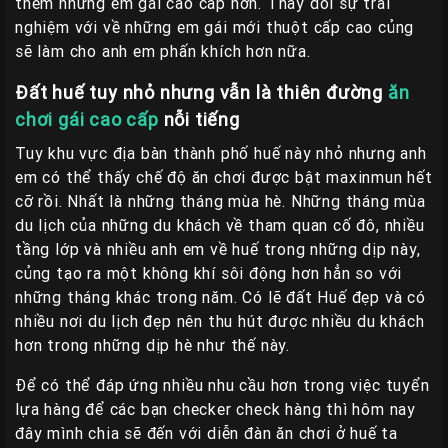
thêm những em gái cao cấp hơn. Thay đổi sự trải
nghiệm với về những em gái mới thuột cấp cao củng
sẽ làm cho anh em phấn khích hơn nữa.
Đất huế tuy nhỏ nhưng vẫn là thiên đường
ăn
chơi gái cao cấp
nỗi tiếng
Tuy khu vực địa bàn thành phố huế này nhỏ nhưng anh
em có thể thấy chế độ ăn chơi được bật maxinmun hết
cỡ rồi. Nhất là những tháng mùa hè. Những tháng mùa
du lịch của những du khách về tham quan cố đô, nhiều
tầng lớp và nhiều anh em về huế trong những dịp này,
củng tạo ra một không khí sôi động hơn hẳn so với
những tháng khác trong năm. Có lẽ đất Huế đẹp và có
nhiều nơi du lịch đẹp nên thu hút được nhiều du khách
hơn trong những dịp hè như thế này.
Để có thể đáp ứng nhiều nhu cầu hơn trong việc tuyển
lựa hàng để các bạn checker check hàng thì hôm nay
đây mình chia sẽ đến với diễn đàn ăn chơi ở huế ta