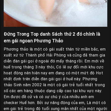
Đứng Trong Top danh Sách thứ 2 đó chính là
em gái ngoan Phương Thảo
Phương thảo là một cô gái xuất thân từ miền bắc, em
xuất xứ từ Thành phố Hải Phòng và củng đã tham gia
diễn đàn gái gọi ở ngoài đó mấy tháng rồi. Em mới về
huế trong tháng 3 này thôi, Có lẽ sự đổi mới khu cực
hoạt động nên hiện nay em đang có một mứt độ Hot
nhất định trên điễn đàn gái gọi ở huế này. Phương
thảo Sinh năm 2002 là một cô gái trẻ tuổi nhất trong
số các em hàng thuộc dạng cấp cao tại khu vực này.
Em được đề cử và có sự chú ý của nhiều anh em
checker Huế hơn. Bởi sự năng động của em, Là một cô
em gái trẻ trong độ tuổi sung mãn nhất của một người