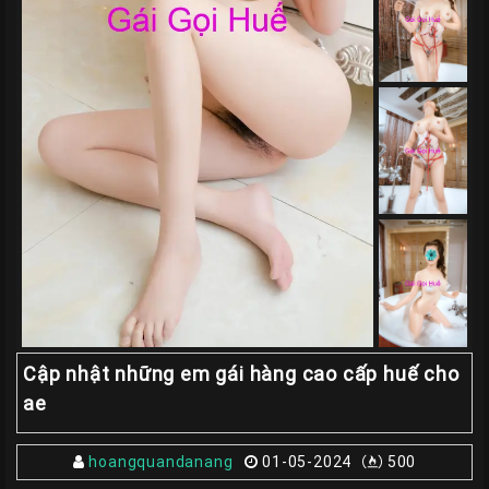
Giá
Rẽ
Gái
Gọi
Sinh
Viên
Huế
Gái
Gọi
Huế
Kiểm
Định
Cập nhật những em gái hàng cao cấp huế cho
HƯỚNG
ae
DẪN
CHECKER
HUẾ
hoangquandanang
01-05-2024
500