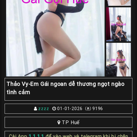
Giá
Rẽ
Gái
Gọi
Sinh
Viên
Huế
Gái
Gọi
Huế
Thảo Vy-Em Gái ngoan dễ thương ngọt ngào
Kiểm
tình cảm
Định
HƯỚNG
zzzz
01-01-2026
9196
DẪN
CHECKER
TP Huế
HUẾ
Cài App
1.1.1.1
để vào web và telegram khi bị chặn