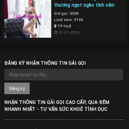
thương ngọt ngào tình cảm
Giá gọi: 500K
Lượt xem: 9196
TP Huế
01-01-2026
ĐĂNG KÝ NHẬN THÔNG TIN GÁI GỌI
NHẬN THÔNG TIN GÁI GỌI CAO CẤP, QUA ĐÊM
NHANH NHẤT - TƯ VẤN SỨC KHOẺ TÌNH DỤC