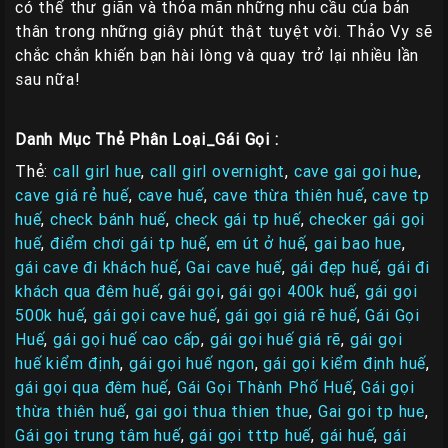
có thể thư giãn và thỏa mãn những nhu cầu của bản
thân trong những giây phút thật tuyệt vời. Thảo Vy sẽ
chắc chắn khiến bạn hài lòng và quay trở lại nhiều lần
sau nữa!
Danh Mục Thẻ Phân Loại_Gái Gọi :
Thẻ:
call girl hue
,
call girl overnight
,
cave gai goi hue
,
cave giá rẻ huế
,
cave huế
,
cave thừa thiên huế
,
cave tp
huế
,
check bánh huế
,
check gái tp huế
,
checker gái gọi
huế
,
điểm chơi gái tp huế
,
em út ở huế
,
gai bao hue
,
gái cave đi khách huế
,
Gai cave huế
,
gái đẹp huế
,
gái đi
khách qua đêm huế
,
gái gọi
,
gái gọi 400k huế
,
gái gọi
500k huế
,
gái gọi cave huế
,
gái gọi giá rẽ huế
,
Gái Gọi
Huế
,
gái gọi huế cao cấp
,
gái gọi huế giá rẽ
,
gái gọi
huế kiểm định
,
gái gọi huế ngon
,
gái gọi kiểm định huế
,
gái gọi qua đêm huế
,
Gái Gọi Thành Phố Huế
,
Gái gọi
thừa thiên huế
,
gai goi thua thien thue
,
Gai goi tp hue
,
Gái gọi trung tâm huế
,
gái gọi tttp huế
,
gái huế
,
gái