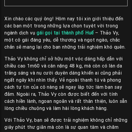
Xin chào các quý ông! Hôm nay tôi xin giới thiệu đến
các bạn một trong những lựa chọn tuyệt vời trong
ngành dịch vụ
gái gọi tại thành phố Huế
– Thảo Vy,
một cô gái đáng yêu, dễ thương và ngọt ngào, chắc
chắn sẽ mang lại cho bạn những trải nghiệm khó quên.
Thảo Vy không chỉ sở hữu một vóc dáng hấp dẫn với
chiều cao 1m60 và cân nặng 48 kg, mà còn có làn da
trắng sáng và nụ cười duyên dáng khiến ai cũng phải
ngất ngây khi nhìn thấy. Vẻ ngoài thanh tú và phong
cách tự tin của cô nàng sẽ ngay lập tức làm bạn say
đắm. Ngoài ra, Thảo Vy còn được biết đến với tính
cách hiền lành, ngoan ngoãn và rất thân thiện, luôn sẵn
lòng chiều chuộng và làm hài lòng khách hàng.
Với Thảo Vy, bạn sẽ được trải nghiệm không chỉ những
giây phút thư giãn mà còn là sự quan tâm và chăm