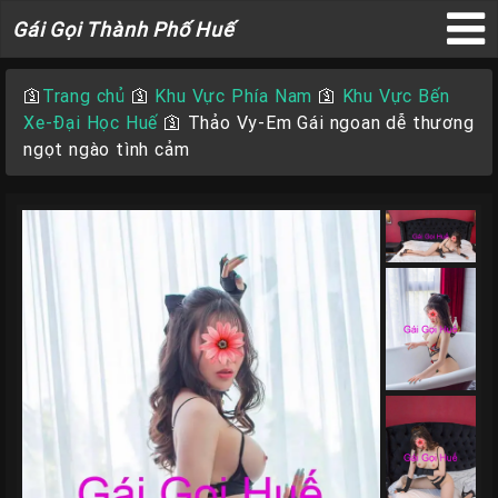
Gái
Gái Gọi Thành Phố Huế
Gọi
×
Thành
🛐
Trang chủ
🛐
Khu Vực Phía Nam
🛐
Khu Vực Bến
Phố
Xe-Đại Học Huế
🛐
Thảo Vy-Em Gái ngoan dễ thương
Huế
ngọt ngào tình cảm
Trang
Chủ
Gái
gọi
Huế
Gái
Gọi
Huế