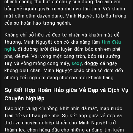
nhanh chóng thu hút sự chú ý của đông đảo anh em
bằng vẻ ngoài quyến rũ và dịch vụ tận tình. Với khuôn
mặt dâm dâm duyên dáng, Minh Nguyệt là biểu tượng
của sự hoàn hảo trong ngành.
Không chỉ sở hữu vẻ đẹp tự nhiên và khuôn mặt dễ
thương, Minh Nguyệt còn có khả năng làm
tình điệu
nghệ
, đi đường lưỡi điêu luyện đảm bảo anh em phê
pha, đê mê. Với vòng một căng tròn, bóp rất sướng
tay, và vòng mông cong mẩy,
sexy
, doggy cả ngày
không biết chán, Minh Nguyệt chắc chắn sẽ đem đến
những trải nghiệm đáng nhớ cho mọi khách hàng.
Sự Kết Hợp Hoàn Hảo giữa Vẻ Đẹp và Dịch Vụ
Chuyên Nghiệp
Đặc biệt, vùng kín hồng, khít nhìn đã mắt, mập nước
tràn trề vét bao phê nhé. Sự kết hợp giữa vẻ đẹp và
dịch vụ chuyên nghiệp khiến cho Minh Nguyệt trở
thành lựa chọn hàng đầu cho những ai đang tìm kiếm