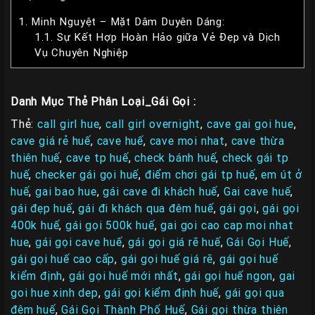
1.
Minh Nguyệt – Mặt Dâm Duyên Dáng:
1.1.
Sự Kết Hợp Hoàn Hảo giữa Vẻ Đẹp và Dịch
Vụ Chuyên Nghiệp
Danh Mục Thẻ Phân Loại_Gái Gọi :
Thẻ:
call girl hue
,
call girl overnight
,
cave gai goi hue
,
cave giá rẻ huế
,
cave huế
,
cave moi nhat
,
cave thừa
thiên huế
,
cave tp huế
,
check bánh huế
,
check gái tp
huế
,
checker gái gọi huế
,
điểm chơi gái tp huế
,
em út ở
huế
,
gai bao hue
,
gái cave đi khách huế
,
Gai cave huế
,
gái đẹp huế
,
gái đi khách qua đêm huế
,
gái gọi
,
gái gọi
400k huế
,
gái gọi 500k huế
,
gai goi cao cap moi nhat
hue
,
gái gọi cave huế
,
gái gọi giá rẽ huế
,
Gái Gọi Huế
,
gái gọi huế cao cấp
,
gái gọi huế giá rẽ
,
gái gọi huế
kiểm định
,
gái gọi huế mới nhất
,
gái gọi huế ngon
,
gai
goi hue xinh dep
,
gái gọi kiểm định huế
,
gái gọi qua
đêm huế
,
Gái Gọi Thành Phố Huế
,
Gái gọi thừa thiên