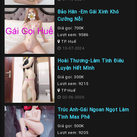
Bảo Hân -Em Gái Xinh Khó
Cưỡng Nỗi
Giá gọi: 700K
Lượt xem: 9586
TP. Huế
13-07-2024
Hoài Thương-Làm Tình Điêu
Luyện Hết Mình
Giá gọi: 300K
Lượt xem: 9215
TP Huế
02-06-2026
Trúc Anh-Gái Ngoan Ngọt Làm
Tình Max Phê
Giá gọi: 500K
Lượt xem: 9205