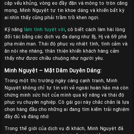
cặp vếu khủng, vòng eo đầy đặn và mông to tròn căng
Liên
mọng, Minh Nguyệt tự tin khoe dáng và khiến bất kỳ
Hệ
ai nhìn thấy cũng phải trầm trồ khen ngợi.
Group
Kỹ năng
làm tình tuyệt vời
, cô biết cách làm hài lòng
Gái
đối tác bằng các dịch vụ đa dạng như Bj, Hj và 69 phê
Gọi
pha miên man. Thái độ phục vụ nhiệt tình, tình cảm và
Huế
ăn nói nhẹ nhàng, thân thiện khiến khách hàng cảm
thấy như được chiều chuộng như người yêu.
Minh Nguyệt – Mặt Dâm Duyên Dáng:
Trong một thị trường ngày càng cạnh tranh, Minh
Nguyệt không chỉ tự tin với vẻ ngoài hoàn hảo mà còn
chứng minh sức hút của mình qua kỹ năng và thái độ
phục vụ chuyên nghiệp. Cô gái gọi này chắc chắn là lựa
chọn hàng đầu cho những ai đang tìm kiếm trải nghiệm
đầy đủ và đáng nhớ.
Trong thế giới của dịch vụ đi khách, Minh Nguyệt đã