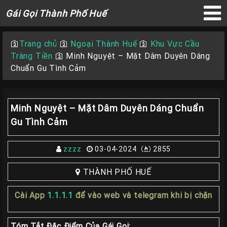
Gái
Gái Gọi Thành Phố Huế
Gọi
×
Thành
🛐
Trang chủ
🛐
Ngoại Thành Huế
🛐
Khu Vực Cầu
Phố
Tràng Tiền
🛐
Minh Nguyệt – Mặt Dâm Duyên Dáng
Huế
Chuẩn Gu Tình Cảm
Minh Nguyệt – Mặt Dâm Duyên Dáng Chuẩn
Trang
Gu Tình Cảm
Chủ
Gái
zzzz
03-04-2024
2855
gọi
Huế
THÀNH PHỐ HUẾ
Gái
Cài App
1.1.1.1
để vào web và telegram khi bị chặn
Gọi
Huế
Tóm Tắt Đặc Điểm Của Gái Gọi: