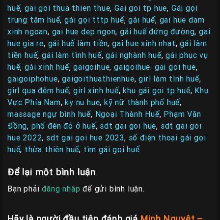
huế
,
gai goi thua thien thue
,
Gai goi tp hue
,
Gái gọi
trung tâm huế
,
gái gọi tttp huế
,
gái huế
,
gai hue dam
xinh ngoan
,
gai hue dep ngon
,
gái huế đứng đường
,
gai
hue gia re
,
gái huế làm tiền
,
gai hue xinh nhat
,
gái làm
tiền huế
,
gái làm tình huế
,
gái nghành huế
,
gái phục vụ
huế
,
gái xinh huế
,
gaigoihue
,
gaigoihue. gai goi hue
,
gaigoiphohue
,
gaigoithuathienhue
,
girl làm tình huế
,
girl qua đêm huế
,
girl xinh huế
,
khu gái gọi tp huế
,
Khu
Vực Phía Nam
,
ky nu hue
,
kỹ nữ thành phố huế
,
massage ngự bình huế
,
Ngoại Thành Huế
,
Phạm Văn
Đồng
,
phố đèn đỏ ở huế
,
sdt gai goi hue
,
sdt gai goi
hue 2022
,
sdt gai goi hue 2023
,
số điện thoại gái gọi
huế
,
thừa thiên huế
,
tìm gái gọi huế
Để lại một bình luận
Bạn phải
đăng nhập
để gửi bình luận.
Hãy là người đầu tiên đánh giá
Minh Nguyệt –