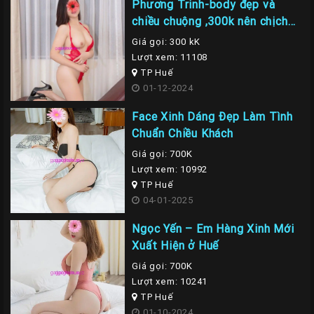
Phương Trinh-body đẹp và
chiều chuộng ,300k nên chịch
em là nhất
Giá gọi: 300 kK
Lượt xem: 11108
TP Huế
01-12-2024
Face Xinh Dáng Đẹp Làm Tình
Chuẩn Chiều Khách
Giá gọi: 700K
Lượt xem: 10992
TP Huế
04-01-2025
Ngọc Yến – Em Hàng Xinh Mới
Xuất Hiện ở Huế
Giá gọi: 700K
Lượt xem: 10241
TP Huế
01-10-2024