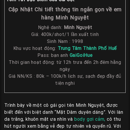
Giá
Rẽ
Cập Nhật Chi tiết thông tin ngắn gọn về em
hàng Minh Nguyệt
Gái
Gọi
Nghệ danh:
Minh Nguyệt
Sinh
Giá: 400k/shot/1 lần xuất tinh
Viên
Sinh Nam : 1998
Huế
Khu vực hoạt động:
Trung Tâm Thành Phố Huế
Pass: bạn anh
GaiGoiHue
Gái
Thời gian hoạt động: từ 12h trưa đến 2h đêm hằng
Gọi
ngày
Huế
Giá NN/KS : 80k – 100k/h lịch sự, sạch đẹp đầy đủ
Kiểm
tiện nghi
Định
HƯỚNG
Trình bày về một cô gái gọi tên Minh Nguyệt, được
DẪN
biết đến với biệt danh “Mặt Dâm duyên dáng”. Với làn
CHECKER
da trắng, khuôn mặt ưa nhìn và
body gợi cảm,
cô thu
HUẾ
hút người xem bằng vẻ đẹp tự nhiên và quyến rũ. Với