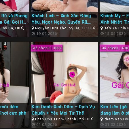
 Rũ và Phong
Khánh Linh – Xinh Xắn Đáng
Khánh My – E
a Gái Gọi Huế
Yêu, Ngọt Ngào, Quyến Rũ,
Xinh Nhiệt T
 Vỹ Dạ, Huế,
Chuẩn Gu Gái Ngon Lên Sóng
Nguyễn Hữu Thọ, Vỹ Dạ, TP Huế
Bến Xe Phía 
19-05-2026
15-05-2026
Giá check | 300k
Giá check | 400
 môi dâm
Kim Oanh-Xinh Dâm – Dịch Vụ
Kim Liên (gái
Chơi cực phê
Chuẩn + Yêu Mọi Tư Thế
đang làm ở 
Phan Chu Trinh-Thành Phố Huế
vỹ dạ TP Huế
Phạm Văn Đồn
01-02-2026
Thừa Thiên Hu
01-02-2026