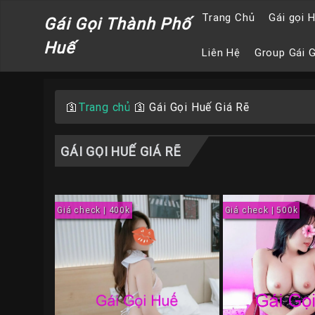
Trang Chủ
Gái gọi 
Gái Gọi Thành Phố
Huế
Liên Hệ
Group Gái 
🛐
Trang chủ
🛐
Gái Gọi Huế Giá Rẽ
GÁI GỌI HUẾ GIÁ RẼ
Giá check | 400k
Giá check | 500k