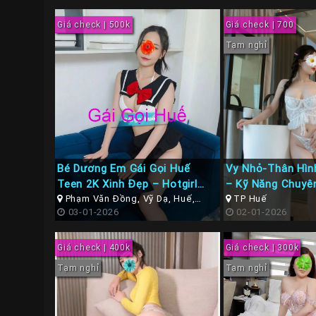
Giá check | 500k
Giá check | 700
Tạm nghỉ
Bé Dương Em Gái Gọi Huế
Vy Nhỏ-Thân Hìn
Teen 2K Xinh Đẹp – Hotgirl
– Kỹ Năng Chuyê
Dáng Ngon, Chơi Phê Máy
Phạm Văn Đồng, Vỹ Dạ, Huế,
TP Huế
Thừa Thiên Huế
03-01-2026
02-01-2026
Giá check | 400k
Giá check | 300k
Tạm nghỉ
Tạm nghỉ