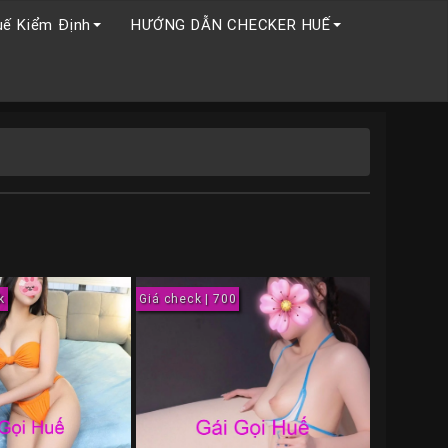
uế Kiểm Định
HƯỚNG DẪN CHECKER HUẾ
k
Giá check | 700