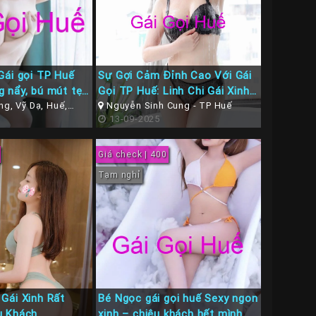
Gái gọi TP Huế
Sự Gợi Cảm Đỉnh Cao Với Gái
 nẩy, bú mút tẹt
Gọi TP Huế: Linh Chi Gái Xinh
g, Vỹ Dạ, Huế,
Bom Sex, Gợi Cảm Làm Tình
Nguyễn Sinh Cung - TP Huế
ế
13-09-2025
Rất Dâm
Giá check | 400
Tạm nghỉ
Gái Xinh Rất
Bé Ngọc gái gọi huế Sexy ngon
u Khách
xinh – chiệu khách hết mình