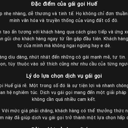
Đặc điểm của gái gọi Huế
ẹp nhẹ nhàng, dễ thương và tinh tế. Họ không chỉ đơn thuầ
mình văn hóa và truyền thống của vùng đất cố đô.
òn tạo ấn tượng với khách hàng qua cách giao tiếp và ứng 
gần gũi cho khách hàng ngay từ lần gặp đầu tiên. Khách hà
tư của mình mà không ngại ngùng hay e dè.
nàng dịu dàng, nhút nhát đến những cô gái mạnh mẽ, tự tin.
ọn, tùy thuộc vào sở thích cũng như nhu cầu của từng ngư
Lý do lựa chọn dịch vụ gái gọi
ọi Huế giá rẽ. Một trong số đó là sự tiện lợi và nhanh chó
n hệ nghiêm túc. Dịch vụ gái gọi mang đến một giải pháp 
không cần quá nhiều cam kết.
lý. Với mức giá phải chăng, khách hàng có thể thưởng thức 
m này đã giúp dịch vụ gái gọi trở thành một lựa chọn hấp 