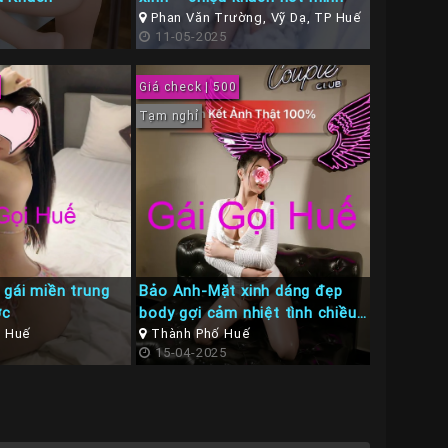
Phan Văn Trường, Vỹ Dạ, TP Huế
11-05-2025
Giá check | 500
Tạm nghỉ
 gái miền trung
Bảo Anh-Mặt xinh dáng đẹp
ớc
body gợi cảm nhiệt tình chiều
P Huế
khách
Thành Phố Huế
15-04-2025