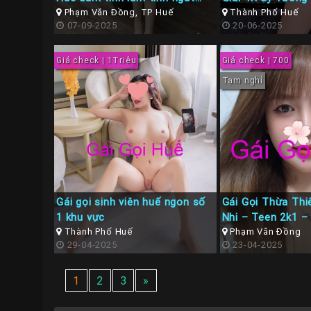
ngây
Phạm Văn Đồng, TP Huế
Thành Phố Huế
07-09-2025
20-06-2025
Giá check | 1Triệu
Giá check | 700
Tạm nghỉ
Gái gọi sinh viên huế ngon số
Gái Gọi Thừa Thi
1 khu vực
Nhi – Teen 2k1 –
Thành Phố Huế
Ngon Tình Cảm
Phạm Văn Đồng
29-04-2025
23-04-2025
1
2
3
»