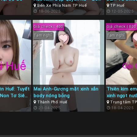
Bốc Lửa
Bến Xe Phía Nam TP Huế
TP Huế
18-06-2025
12-05-2025
Giá check | 400
Giá check | 800
Tạm nghỉ
Tạm nghỉ
ên Huế: Tuyết
Mai Anh-Gương mặt xinh xắn
Thiên kim em
 Non Tơ Siêu
body nóng bỏng
xinh ngọt nư
Thành Phố Huế
Trung tâm T
21-04-2025
18-04-2025