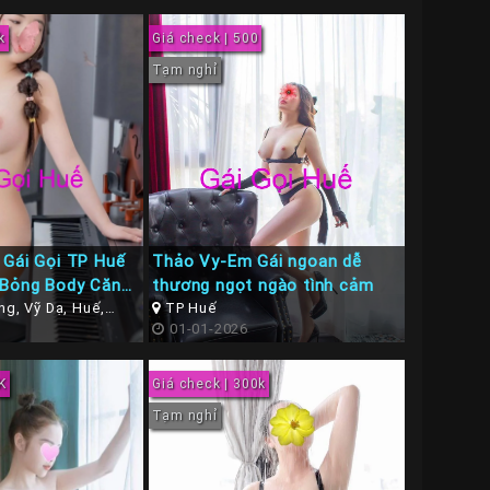
k
Giá check | 500
Tạm nghỉ
 Gái Gọi TP Huế
Thảo Vy-Em Gái ngoan dễ
 Bỏng Body Căn
thương ngọt ngào tình cảm
g, Vỹ Dạ, Huế,
TP Huế
ế
01-01-2026
K
Giá check | 300k
Tạm nghỉ