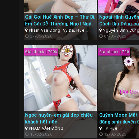
Gái Gọi Huế Xinh Đẹp – Thư Di,
Ngoại Hình Quyến
Em Gái Dễ Thương, Ngọt Ngào
Cách Dịu Dàng củ
Như Nước Mía Luôn
Phạm Văn Đồng, Vỹ Dạ, Huế,
Hoài An
Nguyễn Sinh Cung,
Thừa Thiên Huế
27-06-2026
Thừa Thiên Huế
04-06-2026
Giá check | 700k
Giá check | 700
Ngọc huyền-em gái đẹp chiều
Quỳnh Moon Mắt
khách hết nấc
đãng xinh duyên 
PHẠM VĂN ĐỒNG
TP Huế
15-02-2026
12-02-2026