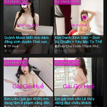
Giá check | 700
Giá check | 300k
Quỳnh Moon Mắt môi dâm
Kim Oanh-Xinh Dâm – Dịch
đãng xinh duyên Chơi cực
Vụ Chuẩn + Yêu Mọi Tư Thế
phê
TP Huế
Phan Chu Trinh-Thành Phố
12-02-2026
Huế
01-02-2026
Giá check | 400
Giá check | 400
Kim Liên (gái gọi 400k) em
Em gái xinh xắn Lệ thủy
đang làm ở phạm văng đồng
dáng đẹp chiều khách