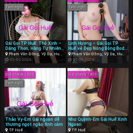
Tạm nghỉ
Tạm nghỉ
Gái Gọi TP Huế: Thỏ Xinh –
Linh Hương – Gái Gọi TP
Dáng Thon, Hàng Tự Nhiên,
Huế vẻ Đẹp Nóng Bỏng Body
Dâm Chiều Hết Mực
Căn Mịn
Phạm Văn Đồng, Vỹ Dạ, Huế,
Phạm Văn Đồng, Vỹ Dạ, Huế,
Thừa Thiên Huế
01-01-2026
Thừa Thiên Huế
01-01-2026
Giá check | 500
Giá check | 400
Tạm nghỉ
Thảo Vy-Em Gái ngoan dễ
Như Quỳnh-Em Gái Huế Xinh
thương ngọt ngào tình cảm
Ngoan
TP Huế
TP Huế