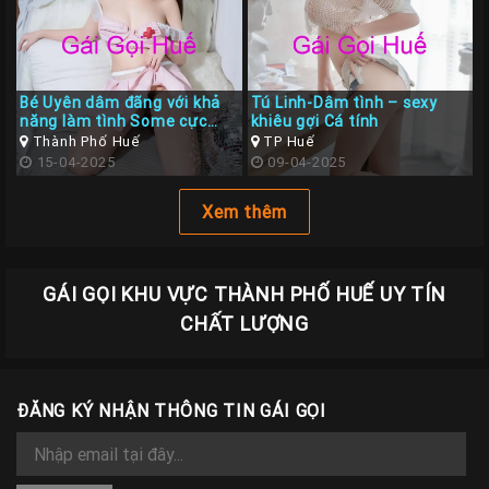
Bé Uyên dâm đãng với khả
Tú Linh-Dâm tình – sexy
năng làm tình Some cực
khiêu gợi Cá tính
đỉnh
Thành Phố Huế
TP Huế
15-04-2025
09-04-2025
Xem thêm
GÁI GỌI KHU VỰC THÀNH PHỐ HUẾ UY TÍN
CHẤT LƯỢNG
ĐĂNG KÝ NHẬN THÔNG TIN GÁI GỌI