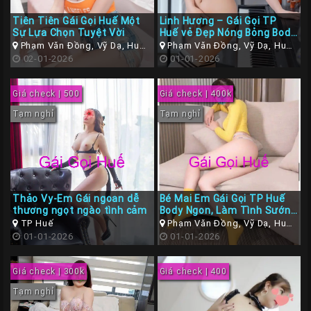
Tiên Tiên Gái Gọi Huế Một
Linh Hương – Gái Gọi TP
Sự Lựa Chọn Tuyệt Vời
Huế vẻ Đẹp Nóng Bỏng Body
Căn Mịn
Phạm Văn Đồng, Vỹ Dạ, Huế,
Phạm Văn Đồng, Vỹ Dạ, Huế,
Thừa Thiên Huế
02-01-2026
Thừa Thiên Huế
01-01-2026
Giá check | 500
Giá check | 400k
Tạm nghỉ
Tạm nghỉ
Thảo Vy-Em Gái ngoan dễ
Bé Mai Em Gái Gọi TP Huế
thương ngọt ngào tình cảm
Body Ngon, Làm Tình Sướng
Tay
TP Huế
Phạm Văn Đồng, Vỹ Dạ, Huế,
01-01-2026
Thừa Thiên Huế
01-01-2026
Giá check | 300k
Giá check | 400
Tạm nghỉ