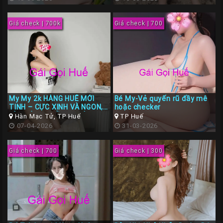
Liên
Hệ
Giá check | 700k
Giá check | 700
Group
Gái
Gọi
Huế
My My 2k HÀNG HUẾ MỚI
Bé My-Vẻ quyến rũ đầy mê
TINH – CỰC XINH VÀ NGON,
hoặc checker
LÀM TÌNH CHIỀU CHUỘNG
Hàn Mạc Tử, TP Huế
TP Huế
NHƯ NGƯỜI YÊU
07-04-2026
31-03-2026
Giá check | 700
Giá check | 300