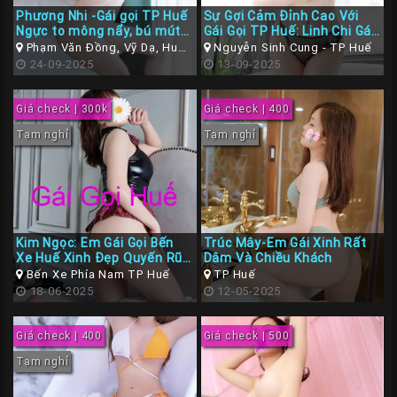
Phương Nhi -Gái gọi TP Huế
Sự Gợi Cảm Đỉnh Cao Với
Ngực to mông nẩy, bú mút
Gái Gọi TP Huế: Linh Chi Gái
tẹt gaz
Xinh Bom Sex, Gợi Cảm Làm
Phạm Văn Đồng, Vỹ Dạ, Huế,
Nguyễn Sinh Cung - TP Huế
Tình Rất Dâm
Thừa Thiên Huế
24-09-2025
13-09-2025
Giá check | 300k
Giá check | 400
Tạm nghỉ
Tạm nghỉ
Kim Ngọc: Em Gái Gọi Bến
Trúc Mây-Em Gái Xinh Rất
Xe Huế Xinh Đẹp Quyến Rũ
Dâm Và Chiều Khách
– Body Bốc Lửa
Bến Xe Phía Nam TP Huế
TP Huế
18-06-2025
12-05-2025
Giá check | 400
Giá check | 500
Tạm nghỉ