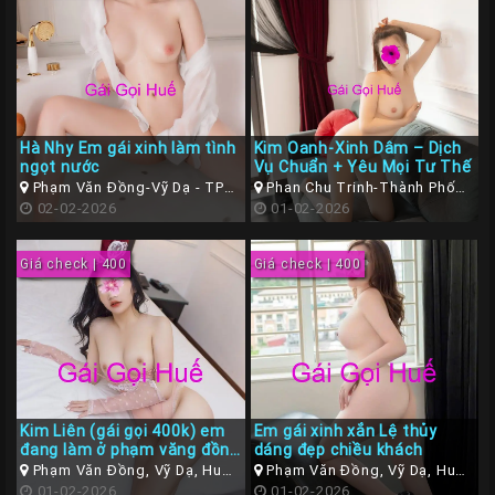
Hà Nhy Em gái xinh làm tình
Kim Oanh-Xinh Dâm – Dịch
ngọt nước
Vụ Chuẩn + Yêu Mọi Tư Thế
Phạm Văn Đồng-Vỹ Dạ - TP
Phan Chu Trinh-Thành Phố
Huế ( Thừa Thiên Huế )
02-02-2026
Huế
01-02-2026
Giá check | 400
Giá check | 400
Kim Liên (gái gọi 400k) em
Em gái xinh xắn Lệ thủy
đang làm ở phạm văng đồng
dáng đẹp chiều khách
vỹ dạ TP Huế
Phạm Văn Đồng, Vỹ Dạ, Huế,
Phạm Văn Đồng, Vỹ Dạ, Huế,
Thừa Thiên Huế
01-02-2026
Thừa Thiên Huế
01-02-2026