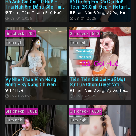
Hà Anh Gái Gọi TP Huế –
Bé Dương Em Gái Gọi Huế
Trải Nghiệm Đẳng Cấp Tại
Teen 2K Xinh Đẹp – Hotgirl
Cố Đô
Dáng Ngon, Chơi Phê Máy
Trung Tâm Thành Phố Huế
Phạm Văn Đồng, Vỹ Dạ, Huế,
03-01-2026
Thừa Thiên Huế
03-01-2026
Giá check | 700
Giá check | 500
Tạm nghỉ
Tạm nghỉ
Vy Nhỏ-Thân Hình Nóng
Tiên Tiên Gái Gọi Huế Một
Bỏng – Kỹ Năng Chuyên
Sự Lựa Chọn Tuyệt Vời
Nghiệp
TP Huế
Phạm Văn Đồng, Vỹ Dạ, Huế,
02-01-2026
Thừa Thiên Huế
02-01-2026
Giá check | 700k
Giá check | 600k
Tạm nghỉ
Tạm nghỉ