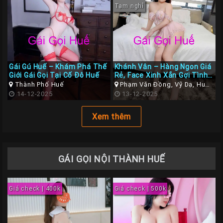
Tạm nghỉ
Gái Gú Huế – Khám Phá Thế
Khánh Vân – Hàng Ngon Giá
Giới Gái Gọi Tại Cố Đô Huế
Rẻ, Face Xinh Xắn Gợi Tình
– Làm Tình Tuyệt Đỉnh Tại
Thành Phố Huế
Phạm Văn Đồng, Vỹ Dạ, Huế,
Gái Gọi TP Huế
14-12-2025
Thừa Thiên Huế
13-12-2025
Xem thêm
GÁI GỌI NỘI THÀNH HUẾ
Giá check | 400k
Giá check | 500k