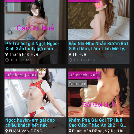
Pé Trà hotgirl Ngọt Ngào-
Bảo Nhi-Nhỏ Nhắn Bướm Bót
Xinh Xắn body gợi cảm
Siêu Dâm, Làm Tình Mê Ly,
BJ cực đã
Thành Phố Huế
TP Huế
19-03-2026
13-03-2026
Giá check | 700k
Giá check | 700k
Tạm nghỉ
Ngọc huyền-em gái đẹp
Khám Phá Gái Gọi TP Huế
chiều khách hết nấc
Cao Cấp: Thảo An 2k2 – Gái
Xinh, Phong Cách Gái Sang,
PHẠM VĂN ĐỒNG
Phạm Văn Đồng, Vỹ Dạ, Huế,