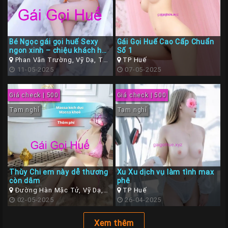
Bé Ngọc gái gọi huế Sexy
Gái Gọi Huế Cao Cấp Chuẩn
ngon xinh – chiệu khách hết
Số 1
mình
Phan Văn Trường, Vỹ Dạ, TP
TP Huế
Huế
11-05-2025
07-05-2025
Giá check | 500
Giá check | 500
Tạm nghỉ
Tạm nghỉ
Thùy Chi em này dễ thương
Xu Xu dịch vụ làm tình max
còn dâm
phê
Đường Hàn Mặc Tử, Vỹ Dạ,
TP Huế
Thừa Thiên Huế
02-05-2025
26-04-2025
Xem thêm