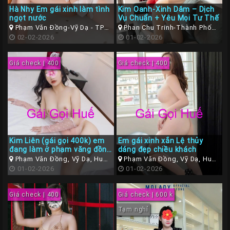
Hà Nhy Em gái xinh làm tình
Kim Oanh-Xinh Dâm – Dịch
ngọt nước
Vụ Chuẩn + Yêu Mọi Tư Thế
Phạm Văn Đồng-Vỹ Dạ - TP
Phan Chu Trinh-Thành Phố
Huế ( Thừa Thiên Huế )
02-02-2026
Huế
01-02-2026
Giá check | 400
Giá check | 400
Kim Liên (gái gọi 400k) em
Em gái xinh xắn Lệ thủy
đang làm ở phạm văng đồng
dáng đẹp chiều khách
vỹ dạ TP Huế
Phạm Văn Đồng, Vỹ Dạ, Huế,
Phạm Văn Đồng, Vỹ Dạ, Huế,
Thừa Thiên Huế
01-02-2026
Thừa Thiên Huế
01-02-2026
Giá check | 400
Giá check | 600 k
Tạm nghỉ