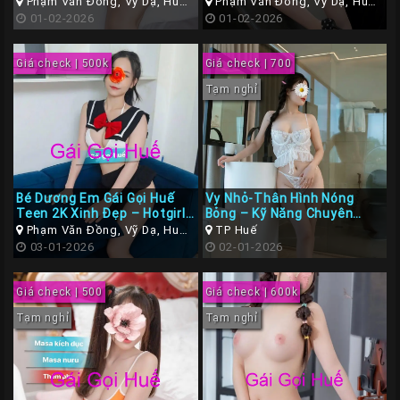
vỹ dạ TP Huế
Phạm Văn Đồng, Vỹ Dạ, Huế,
Phạm Văn Đồng, Vỹ Dạ, Huế,
Thừa Thiên Huế
01-02-2026
Thừa Thiên Huế
01-02-2026
Giá check | 500k
Giá check | 700
Tạm nghỉ
Bé Dương Em Gái Gọi Huế
Vy Nhỏ-Thân Hình Nóng
Teen 2K Xinh Đẹp – Hotgirl
Bỏng – Kỹ Năng Chuyên
Dáng Ngon, Chơi Phê Máy
Nghiệp
Phạm Văn Đồng, Vỹ Dạ, Huế,
TP Huế
Thừa Thiên Huế
03-01-2026
02-01-2026
Giá check | 500
Giá check | 600k
Tạm nghỉ
Tạm nghỉ