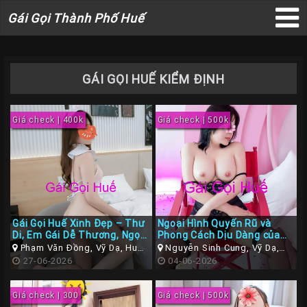
Gái
Gái Gọi Thành Phố Huế
Gọi
×
Thành
Phố
GÁI GỌI HUẾ KIỂM ĐỊNH
Huế
Giá check | 400k
Giá check | 500k
Trang
Chủ
Gái
gọi
Gái Gọi Huế Xinh Đẹp – Thư
Ngoại Hình Quyến Rũ và
Huế
Di, Em Gái Dễ Thương, Ngọt
Phong Cách Dịu Dàng của
Ngào Như Nước Mía Luôn
Gái Gọi Huế Hoài An
Phạm Văn Đồng, Vỹ Dạ, Huế,
Nguyễn Sinh Cung, Vỹ Dạ,
Gái
Thừa Thiên Huế
27-06-2026
Huế, Thừa Thiên Huế
04-06-2026
Gọi
Huế
Giá check | 300
Giá check | 500k