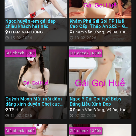
Ngọc huyền-em gái đẹp
Khám Phá Gái Gọi TP Huế
chiều khách hết nấc
Cao Cấp: Thảo An 2k2 – Gái
Xinh, Phong Cách Gái Sang,
PHẠM VĂN ĐỒNG
Phạm Văn Đồng, Vỹ Dạ, Huế,
Làm Tình Miễn Chê
15-02-2026
Thừa Thiên Huế
13-02-2026
Giá check | 700
Giá check | 600k
Quỳnh Moon Mắt môi dâm
Ngọc Ý Gái Gọi Huế Baby
đãng xinh duyên Chơi cực
Dáng Liễu Xinh Đẹp
phê
TP Huế
Phạm Văn Đồng, Vỹ Dạ, Huế,
12-02-2026
Thừa Thiên Huế
02-02-2026
Giá check | 600
Giá check | 300k