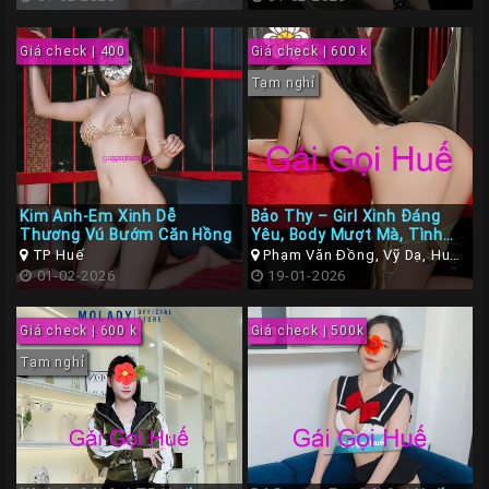
Giá check | 400
Giá check | 600 k
Tạm nghỉ
Kim Anh-Em Xinh Dễ
Bảo Thy – Girl Xinh Đáng
Thương Vú Bướm Căn Hồng
Yêu, Body Mượt Mà, Tình
Cảm Quyến Rũ tại Gái Gú TP
TP Huế
Phạm Văn Đồng, Vỹ Dạ, Huế,
Huế
01-02-2026
Thừa Thiên Huế
19-01-2026
Giá check | 600 k
Giá check | 500k
Tạm nghỉ