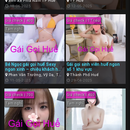
– Body Bốc Lửa
Bến Xe Phía Nam TP Huế
TP Huế
18-06-2025
12-05-2025
Giá check | 400
Giá check | 1Triệu
Tạm nghỉ
Bé Ngọc gái gọi huế Sexy
Gái gọi sinh viên huế ngon
ngon xinh – chiệu khách hết
số 1 khu vực
mình
Phan Văn Trường, Vỹ Dạ, TP
Thành Phố Huế
Huế
11-05-2025
29-04-2025
Giá check | 700
Giá check | 400
Tạm nghỉ
Tạm nghỉ