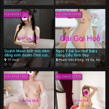
Làm Tình Miễn Chê
15-02-2026
Thừa Thiên Huế
13-02-2026
Giá check | 700
Giá check | 600k
Quỳnh Moon Mắt môi dâm
Ngọc Ý Gái Gọi Huế Baby
đãng xinh duyên Chơi cực
Dáng Liễu Xinh Đẹp
phê
TP Huế
Phạm Văn Đồng, Vỹ Dạ, Huế,
12-02-2026
Thừa Thiên Huế
02-02-2026
Giá check | 600
Giá check | 300k