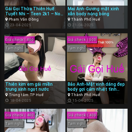
Gái Gọi Thừa Thiên Huế:
Mai Anh-Gương mặt xinh
Tuyết Nhi – Teen 2k1 – Non
xắn body nóng bỏng
Tơ Siêu Ngon Tình Cảm
Phạm Văn Đồng
Thành Phố Huế
23-04-2025
21-04-2025
Giá check | 800
Giá check | 500
Tạm nghỉ
Tạm nghỉ
Thiên kim em gái miền
Bảo Anh-Mặt xinh dáng đẹp
trung xinh ngọt nước
body gợi cảm nhiệt tình
chiều khách
Trung tâm TP Huế
Thành Phố Huế
18-04-2025
15-04-2025
Giá check | 400
Giá check | 400
Tạm nghỉ
Tạm nghỉ