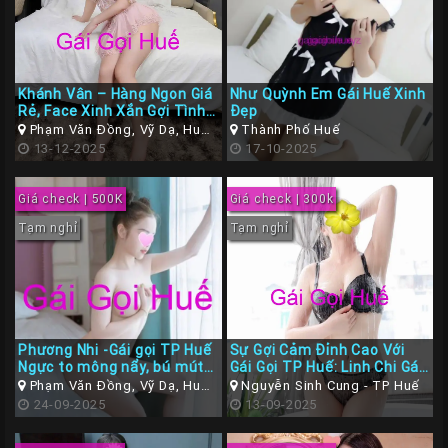
Khánh Vân – Hàng Ngon Giá
Như Quỳnh Em Gái Huế Xinh
Rẻ, Face Xinh Xắn Gợi Tình
Đẹp
– Làm Tình Tuyệt Đỉnh Tại
Phạm Văn Đồng, Vỹ Dạ, Huế,
Thành Phố Huế
Gái Gọi TP Huế
Thừa Thiên Huế
13-12-2025
17-10-2025
Giá check | 500K
Giá check | 300k
Tạm nghỉ
Tạm nghỉ
Phương Nhi -Gái gọi TP Huế
Sự Gợi Cảm Đỉnh Cao Với
Ngực to mông nẩy, bú mút
Gái Gọi TP Huế: Linh Chi Gái
tẹt gaz
Xinh Bom Sex, Gợi Cảm Làm
Phạm Văn Đồng, Vỹ Dạ, Huế,
Nguyễn Sinh Cung - TP Huế
Tình Rất Dâm
Thừa Thiên Huế
24-09-2025
13-09-2025