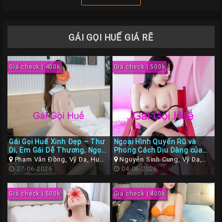
GÁI GỌI HUẾ GIÁ RẼ
Giá check | 400k
Giá check | 500k
Gái Gọi Huế Xinh Đẹp – Thư
Ngoại Hình Quyến Rũ và
Di, Em Gái Dễ Thương, Ngọt
Phong Cách Dịu Dàng của
Ngào Như Nước Mía Luôn
Gái Gọi Huế Hoài An
Phạm Văn Đồng, Vỹ Dạ, Huế,
Nguyễn Sinh Cung, Vỹ Dạ,
Thừa Thiên Huế
27-06-2026
Huế, Thừa Thiên Huế
04-06-2026
Giá check | 500k
Giá check | 400k