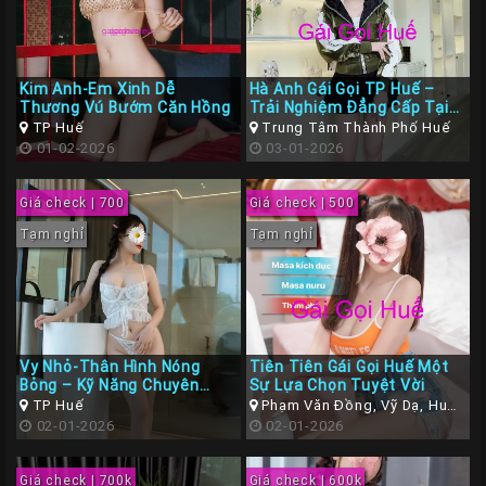
Kim Anh-Em Xinh Dễ
Hà Anh Gái Gọi TP Huế –
Thương Vú Bướm Căn Hồng
Trải Nghiệm Đẳng Cấp Tại
Cố Đô
TP Huế
Trung Tâm Thành Phố Huế
01-02-2026
03-01-2026
Giá check | 700
Giá check | 500
Tạm nghỉ
Tạm nghỉ
Vy Nhỏ-Thân Hình Nóng
Tiên Tiên Gái Gọi Huế Một
Bỏng – Kỹ Năng Chuyên
Sự Lựa Chọn Tuyệt Vời
Nghiệp
TP Huế
Phạm Văn Đồng, Vỹ Dạ, Huế,
02-01-2026
Thừa Thiên Huế
02-01-2026
Giá check | 700k
Giá check | 600k