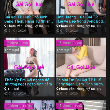
Gái Gọi TP Huế: Thỏ Xinh –
Linh Hương – Gái Gọi TP
Dáng Thon, Hàng Tự Nhiên,
Huế vẻ Đẹp Nóng Bỏng Body
Dâm Chiều Hết Mực
Căn Mịn
Phạm Văn Đồng, Vỹ Dạ, Huế,
Phạm Văn Đồng, Vỹ Dạ, Huế,
Thừa Thiên Huế
01-01-2026
Thừa Thiên Huế
01-01-2026
Giá check | 500
Giá check | 400k
Tạm nghỉ
Tạm nghỉ
Thảo Vy-Em Gái ngoan dễ
Bé Mai Em Gái Gọi TP Huế
thương ngọt ngào tình cảm
Body Ngon, Làm Tình Sướng
Tay
TP Huế
Phạm Văn Đồng, Vỹ Dạ, Huế,
01-01-2026
Thừa Thiên Huế
01-01-2026
Giá check | 1Triệu
Giá check | 300k