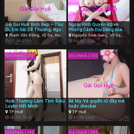
Gái Gọi Huế Xinh Đẹp – Thư
Ngoại Hình Quyến Rũ và
Di, Em Gái Dễ Thương, Ngọt
Phong Cách Dịu Dàng của
Ngào Như Nước Mía Luôn
Gái Gọi Huế Hoài An
Phạm Văn Đồng, Vỹ Dạ, Huế,
Nguyễn Sinh Cung, Vỹ Dạ,
Thừa Thiên Huế
27-06-2026
Huế, Thừa Thiên Huế
04-06-2026
Giá check | 300
Giá check | 700
Hoài Thương-Làm Tình Điêu
Bé My-Vẻ quyến rũ đầy mê
Luyện Hết Mình
hoặc checker
TP Huế
TP Huế
02-06-2026
31-03-2026
Giá check | 700
Giá check | 300