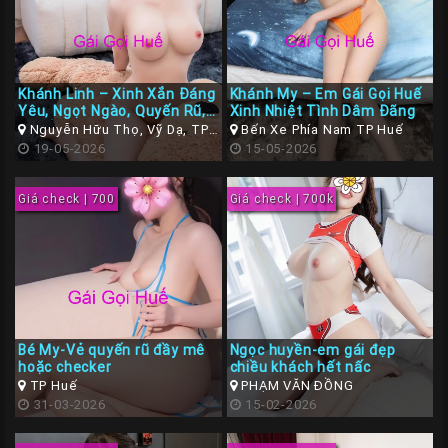
Khánh Linh – Xinh Xắn Đáng
Khánh My – Em Gái Gọi Huế
Yêu, Ngọt Ngào, Quyến Rũ,
Xinh Nhiệt Tình Dâm Đãng
Chuẩn Gu Gái Ngon Lên
Nguyễn Hữu Thọ, Vỹ Dạ, TP
Bến Xe Phía Nam TP Huế
Sóng
Huế
19-05-2026
15-05-2026
Giá check | 700
Giá check | 700k
Bé My-Vẻ quyến rũ đầy mê
Ngọc huyền-em gái đẹp
hoặc checker
chiều khách hết nấc
TP Huế
PHẠM VĂN ĐỒNG
31-03-2026
15-02-2026