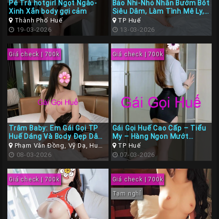
Pé Trà hotgirl Ngọt Ngào-
Bảo Nhi-Nhỏ Nhắn Bướm Bót
Xinh Xắn body gợi cảm
Siêu Dâm, Làm Tình Mê Ly,
BJ cực đã
Thành Phố Huế
TP Huế
19-03-2026
13-03-2026
Giá check | 700k
Giá check | 700k
Trâm Baby: Em Gái Gọi TP
Gái Gọi Huế Cao Cấp – Tiểu
Huế Dáng Và Body Đẹp Dâm
My – Hàng Ngon Mướt
Ngoan Hết Xảy
Mượt, Dâm Nữ Rên Rĩ Nhục
Phạm Văn Đồng, Vỹ Dạ, Huế,
TP Huế
Dục
Thừa Thiên Huế
08-03-2026
07-03-2026
Giá check | 700k
Giá check | 700k
Tạm nghỉ