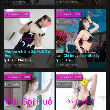
01-01-2026
07-12-2025
Giá check | 400
Giá check | 500
Tạm nghỉ
Như Quỳnh Em Gái Huế Xinh
Đẹp
Lan Chi body đẹp hết xẩy
Thành Phố Huế
TP Huế
17-10-2025
09-10-2025
Giá check | 500K
Giá check | 300k
Tạm nghỉ
Tạm nghỉ