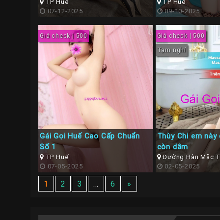
TP Huế
TP Huế
07-12-2025
09-10-2025
Giá check | 500
Giá check | 500
Tạm nghỉ
Gái Gọi Huế Cao Cấp Chuẩn
Thùy Chi em này
Số 1
còn dâm
TP Huế
Đường Hàn Mặc Tử
07-05-2025
Thiên Huế
02-05-2025
1
2
3
…
6
»