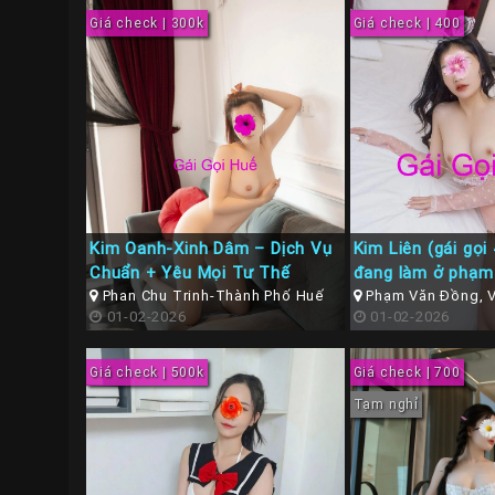
Giá check | 300k
Giá check | 400
Kim Oanh-Xinh Dâm – Dịch Vụ
Kim Liên (gái gọi
Chuẩn + Yêu Mọi Tư Thế
đang làm ở phạm
Phan Chu Trinh-Thành Phố Huế
vỹ dạ TP Huế
Phạm Văn Đồng, V
01-02-2026
Thừa Thiên Huế
01-02-2026
Giá check | 500k
Giá check | 700
Tạm nghỉ