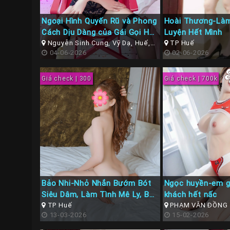
Ngoại Hình Quyến Rũ và Phong
Hoài Thương-Làm
Cách Dịu Dàng của Gái Gọi Huế
Luyện Hết Mình
Hoài An
Nguyễn Sinh Cung, Vỹ Dạ, Huế,
TP Huế
Thừa Thiên Huế
04-06-2026
02-06-2026
Giá check | 300
Giá check | 700k
Bảo Nhi-Nhỏ Nhắn Bướm Bót
Ngọc huyền-em g
Siêu Dâm, Làm Tình Mê Ly, BJ
khách hết nấc
cực đã
TP Huế
PHẠM VĂN ĐỒNG
13-03-2026
15-02-2026