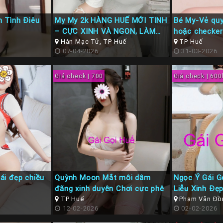
 Tình Điêu
My My 2k HÀNG HUẾ MỚI TINH
Bé My-Vẻ quy
– CỰC XINH VÀ NGON, LÀM
hoặc checker
TÌNH CHIỀU CHUỘNG NHƯ
Hàn Mạc Tử, TP Huế
TP Huế
07-04-2026
31-03-2026
NGƯỜI YÊU
Giá check | 700
Giá check | 600
ái đẹp chiều
Quỳnh Moon Mắt môi dâm
Ngọc Ý Gái G
đãng xinh duyên Chơi cực phê
Liễu Xinh Đẹ
TP Huế
Phạm Văn Đồn
12-02-2026
Thừa Thiên Hu
02-02-2026