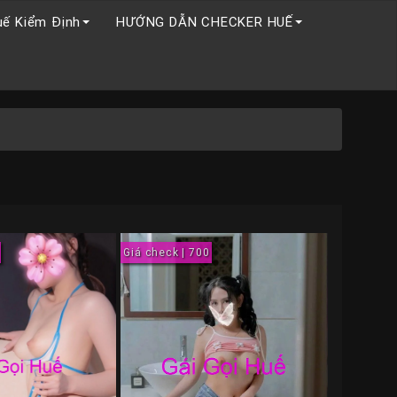
uế Kiểm Định
HƯỚNG DẪN CHECKER HUẾ
Giá check | 700