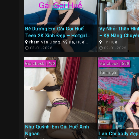
Bé Dương Em Gái Gọi Huế
Vy Nhỏ-Thân Hìn
Teen 2K Xinh Đẹp – Hotgirl
– Kỹ Năng Chuyê
Dáng Ngon, Chơi Phê Máy
Phạm Văn Đồng, Vỹ Dạ, Huế,
TP Huế
Thừa Thiên Huế
03-01-2026
02-01-2026
Giá check | 400
Giá check | 500
Tạm nghỉ
Như Quỳnh-Em Gái Huế Xinh
Ngoan
Lan Chi body đẹp