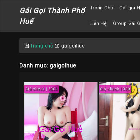
Trang Chủ
Gái gọi 
Gái Gọi Thành Phố
Huế
Liên Hệ
Group Gái 
🛐
Trang chủ
🛐
gaigoihue
Danh mục: gaigoihue
Giá check | 500k
Giá check | 300