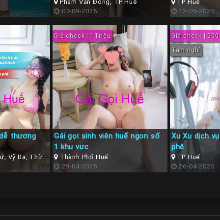
ngây
Phạm Văn Đồng, TP Huế
TP Huế
07-09-2025
12-05-2025
Giá check | 1Triệu
Giá check | 500
Tạm nghỉ
 dễ thương
Gái gọi sinh viên huế ngon số
Xu Xu dịch vụ
1 khu vực
phê
, Vỹ Dạ, Thừa
Thành Phố Huế
TP Huế
29-04-2025
26-04-2025