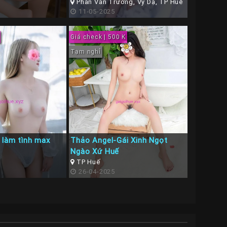
Phan Văn Trường, Vỹ Dạ, TP Huế
11-05-2025
Giá check | 500 K
Tạm nghỉ
 làm tình max
Thảo Angel-Gái Xinh Ngọt
Ngào Xứ Huế
TP Huế
26-04-2025