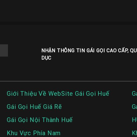
NHẬN THÔNG TIN GÁI GỌI CAO CẤP, Q
DỤC
Giới Thiệu Về WebSite Gái Gọi Huế
G
Gái Gọi Huế Giá Rẽ
G
Gái Gọi Nội Thành Huế
H
Khu Vực Phía Nam
K