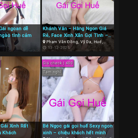
Gái ngoan dễ
Khánh Vân – Hàng Ngon Giá
ngào tình cảm
Rẻ, Face Xinh Xắn Gợi Tình –
Làm Tình Tuyệt Đỉnh Tại Gái
Phạm Văn Đồng, Vỹ Dạ, Huế,
Thừa Thiên Huế
13-12-2025
Gọi TP Huế
Giá check | 400
Tạm nghỉ
Gái Xinh Rất
Bé Ngọc gái gọi huế Sexy ngon
u Khách
xinh – chiệu khách hết mình