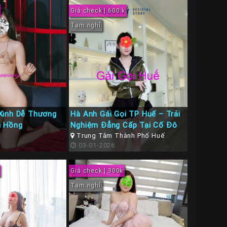
Giá check | 600 k
Tạm nghỉ
Xinh Dễ Thương
Hà Anh Gái Gọi TP Huế – Trải
 Hồng
Nghiệm Đẳng Cấp Tại Cố Đô
Trung Tâm Thành Phố Huế
03-01-2026
Giá check | 300k
Tạm nghỉ