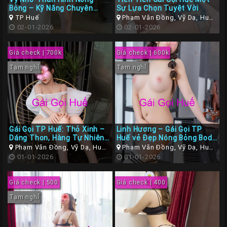
Bỏng – Kỹ Năng Chuyên
Sự Lựa Chọn Tuyệt Vời
Nghiệp
TP Huế
Phạm Văn Đồng, Vỹ Dạ, Huế,
02-01-2026
Thừa Thiên Huế
02-01-2026
Giá check | 700k
Giá check | 600k
Tạm nghỉ
Tạm nghỉ
Gái Gọi TP Huế: Thỏ Xinh –
Linh Hương – Gái Gọi TP
Dáng Thon, Hàng Tự Nhiên,
Huế vẻ Đẹp Nóng Bỏng Body
Dâm Chiều Hết Mực
Căn Mịn
Phạm Văn Đồng, Vỹ Dạ, Huế,
Phạm Văn Đồng, Vỹ Dạ, Huế,
Thừa Thiên Huế
01-01-2026
Thừa Thiên Huế
01-01-2026
Giá check | 500
Giá check | 400
Tạm nghỉ