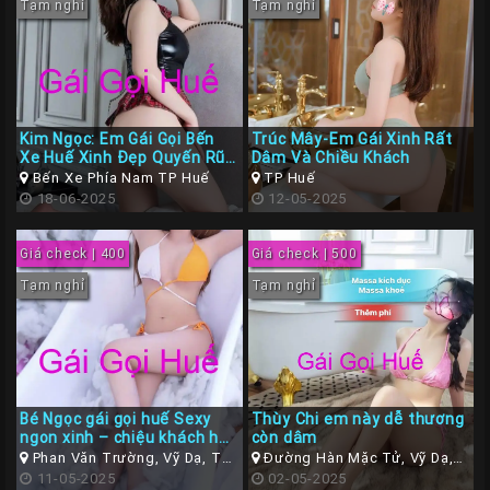
Tạm nghỉ
Tạm nghỉ
Kim Ngọc: Em Gái Gọi Bến
Trúc Mây-Em Gái Xinh Rất
Xe Huế Xinh Đẹp Quyến Rũ
Dâm Và Chiều Khách
– Body Bốc Lửa
Bến Xe Phía Nam TP Huế
TP Huế
18-06-2025
12-05-2025
Giá check | 400
Giá check | 500
Tạm nghỉ
Tạm nghỉ
Bé Ngọc gái gọi huế Sexy
Thùy Chi em này dễ thương
ngon xinh – chiệu khách hết
còn dâm
mình
Phan Văn Trường, Vỹ Dạ, TP
Đường Hàn Mặc Tử, Vỹ Dạ,
Huế
11-05-2025
Thừa Thiên Huế
02-05-2025