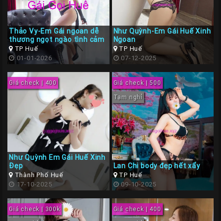
Thảo Vy-Em Gái ngoan dễ
Như Quỳnh-Em Gái Huế Xinh
thương ngọt ngào tình cảm
Ngoan
TP Huế
TP Huế
01-01-2026
07-12-2025
Giá check | 400
Giá check | 500
Tạm nghỉ
Như Quỳnh Em Gái Huế Xinh
Đẹp
Lan Chi body đẹp hết xẩy
Thành Phố Huế
TP Huế
17-10-2025
09-10-2025
Giá check | 300k
Giá check | 400