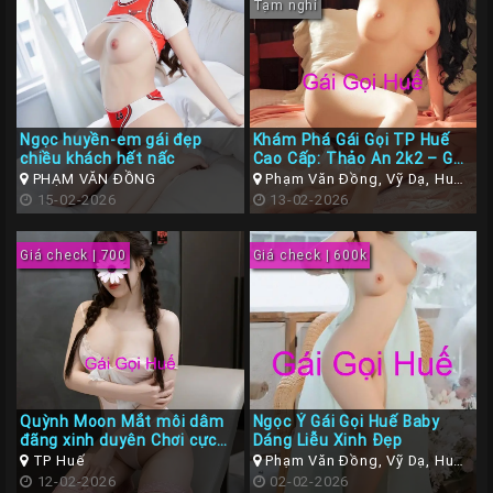
Tạm nghỉ
Ngọc huyền-em gái đẹp
Khám Phá Gái Gọi TP Huế
chiều khách hết nấc
Cao Cấp: Thảo An 2k2 – Gái
Xinh, Phong Cách Gái Sang,
PHẠM VĂN ĐỒNG
Phạm Văn Đồng, Vỹ Dạ, Huế,
Làm Tình Miễn Chê
15-02-2026
Thừa Thiên Huế
13-02-2026
Giá check | 700
Giá check | 600k
Quỳnh Moon Mắt môi dâm
Ngọc Ý Gái Gọi Huế Baby
đãng xinh duyên Chơi cực
Dáng Liễu Xinh Đẹp
phê
TP Huế
Phạm Văn Đồng, Vỹ Dạ, Huế,
12-02-2026
Thừa Thiên Huế
02-02-2026