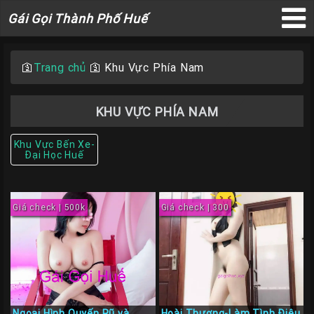
Gái
Gái Gọi Thành Phố Huế
Gọi
×
Thành
Phố
🛐
Trang chủ
🛐
Khu Vực Phía Nam
Huế
KHU VỰC PHÍA NAM
Khu Vực Bến Xe-
Trang
Đại Học Huế
Chủ
Gái
Giá check | 500k
Giá check | 300
gọi
Huế
Gái
Gọi
Huế
Ngoại Hình Quyến Rũ và
Hoài Thương-Làm Tình Điêu