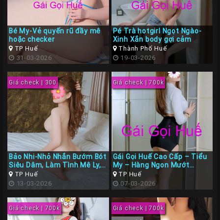
Liên
Hệ
Bé My-Vẻ quyến rũ đầy mê
Pé Trà hotgirl Ngọt Ngào-
Group
hoặc checker
Xinh Xắn body gợi cảm
TP Huế
Thành Phố Huế
Gái
31-03-2026
19-03-2026
Gọi
Huế
Giá check | 300
Giá check | 700k
Bảo Nhi-Nhỏ Nhắn Bướm Bót
Gái Gọi Huế Cao Cấp – Tiểu
Siêu Dâm, Làm Tình Mê Ly,
My – Hàng Ngon Mướt
BJ cực đã
Mượt, Dâm Nữ Rên Rĩ Nhục
TP Huế
TP Huế
Dục
13-03-2026
07-03-2026
Giá check | 700k
Giá check | 700k