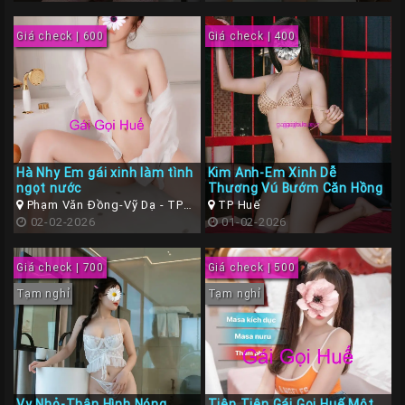
Giá check | 600
Giá check | 400
Hà Nhy Em gái xinh làm tình
Kim Anh-Em Xinh Dễ
ngọt nước
Thương Vú Bướm Căn Hồng
Phạm Văn Đồng-Vỹ Dạ - TP
TP Huế
Huế ( Thừa Thiên Huế )
02-02-2026
01-02-2026
Giá check | 700
Giá check | 500
Tạm nghỉ
Tạm nghỉ
Vy Nhỏ-Thân Hình Nóng
Tiên Tiên Gái Gọi Huế Một