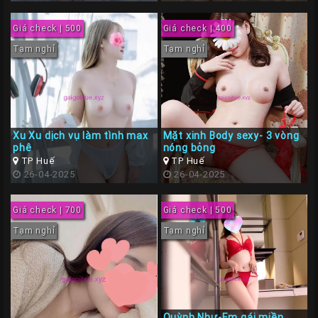
Giá check | 500
Giá check | 400
Tạm nghỉ
Tạm nghỉ
Xu Xu dịch vụ làm tình max
Mặt xinh Body sexy- 3 vòng
phê
nóng bỏng
TP Huế
TP Huế
26-04-2025
26-04-2025
Giá check | 700
Giá check | 500
Tạm nghỉ
Tạm nghỉ
Quỳnh Như-Em gái miền