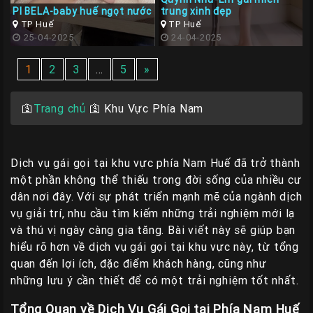
PI BELA-baby huế ngọt nước
trung xinh đẹp
TP Huế
TP Huế
25-04-2025
24-04-2025
1
2
3
…
5
»
🛐
Trang chủ
🛐
Khu Vực Phía Nam
Dịch vụ gái gọi tại khu vực phía Nam Huế đã trở thành
một phần không thể thiếu trong đời sống của nhiều cư
dân nơi đây. Với sự phát triển mạnh mẽ của ngành dịch
vụ giải trí, nhu cầu tìm kiếm những trải nghiệm mới lạ
và thú vị ngày càng gia tăng. Bài viết này sẽ giúp bạn
hiểu rõ hơn về dịch vụ gái gọi tại khu vực này, từ tổng
quan đến lợi ích, đặc điểm khách hàng, cũng như
những lưu ý cần thiết để có một trải nghiệm tốt nhất.
Tổng Quan về Dịch Vụ Gái Gọi tại Phía Nam Huế