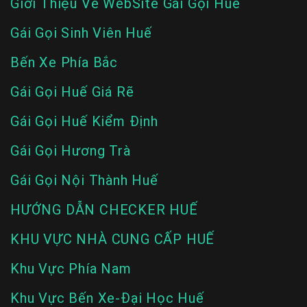
Giới Thiệu Về WebSite Gái Gọi Huế
Liên
Hệ
Gái Gọi Sinh Viên Huế
Group
Bến Xe Phía Bắc
Gái
Gọi
Gái Gọi Huế Giá Rẽ
Huế
Gái Gọi Huế Kiểm Định
Gái Gọi Hương Trà
Gái Gọi Nội Thành Huế
HƯỚNG DẪN CHECKER HUẾ
KHU VỰC NHÀ CUNG CẤP HUẾ
Khu Vực Phía Nam
Khu Vực Bến Xe-Đại Học Huế