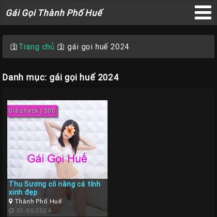
Gái
Gái Gọi Thành Phố Huế
Gọi
×
Thành
Phố
🛐
Trang chủ
🛐
gái gọi huế 2024
Huế
Danh mục: gái gọi huế 2024
Trang
Giá check | 500
Chủ
Gái
gọi
Huế
Gái
Thu Sương cô nàng cá tính
Gọi
xinh đẹp
Thành Phố Huế
Huế
01-05-2024