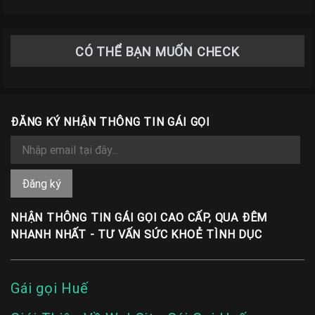
Giá
Rẽ
Gái
CÓ THỂ BẠN MUỐN CHECK
Gọi
Sinh
Viên
Huế
ĐĂNG KÝ NHẬN THÔNG TIN GÁI GỌI
Gái
Gọi
Huế
Kiểm
Định
NHẬN THÔNG TIN GÁI GỌI CAO CẤP, QUA ĐÊM
NHANH NHẤT - TƯ VẤN SỨC KHOẺ TÌNH DỤC
HƯỚNG
DẪN
CHECKER
Gái gọi Huế
HUẾ