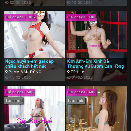
Giá
02-06-2026
13-03-2026
Rẽ
Giá check | 700k
Giá check | 400
Gái
Gọi
Sinh
Viên
Huế
Gái
Ngọc huyền-em gái đẹp
Kim Anh-Em Xinh Dễ
chiều khách hết nấc
Thương Vú Bướm Căn Hồng
Gọi
PHẠM VĂN ĐỒNG
TP Huế
Huế
15-02-2026
01-02-2026
Kiểm
Định
Giá check | 500
Giá check | 400
Tạm nghỉ
Tạm nghỉ
HƯỚNG
DẪN
CHECKER
HUẾ