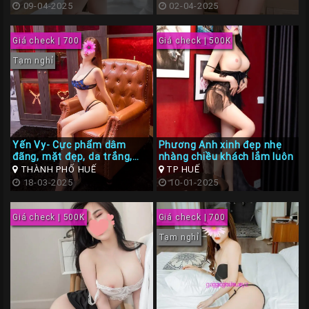
09-04-2025
02-04-2025
Giá check | 700
Giá check | 500K
Tạm nghỉ
Yến Vy- Cực phẩm dâm
Phương Anh xinh đẹp nhẹ
đãng, mặt đẹp, da trắng,
nhàng chiều khách lắm luôn
bím hồng cực khít
THÀNH PHỐ HUẾ
TP HUẾ
18-03-2025
10-01-2025
Giá check | 500K
Giá check | 700
Tạm nghỉ