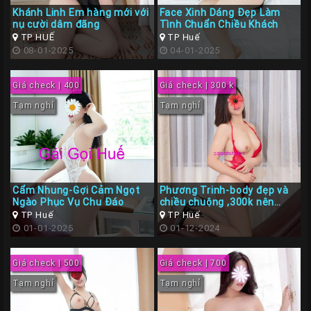
Khánh Linh Em hàng mới với
Face Xinh Dáng Đẹp Làm
nụ cười dâm đãng
Tình Chuẩn Chiều Khách
TP HUẾ
TP Huế
08-01-2025
04-01-2025
Giá check | 400
Giá check | 300 k
Tạm nghỉ
Tạm nghỉ
Cẩm Nhung-Gợi Cảm Ngọt
Phương Trinh-body đẹp và
Ngào Phục Vụ Chu Đáo
chiều chuộng ,300k nên
chịch em là nhất
TP Huế
TP Huế
01-01-2025
01-12-2024
Giá check | 500
Giá check | 700
Tạm nghỉ
Tạm nghỉ