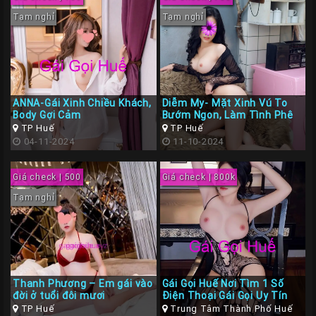
Tạm nghỉ
Tạm nghỉ
ANNA-Gái Xinh Chiều Khách,
Diễm My- Mặt Xinh Vú To
Body Gợi Cảm
Bướm Ngon, Làm Tình Phê
TP Huế
TP Huế
04-11-2024
11-10-2024
Giá check | 500
Giá check | 800k
Tạm nghỉ
Thanh Phương – Em gái vào
Gái Gọi Huế Nơi Tìm 1 Số
đời ở tuổi đôi mươi
Điện Thoại Gái Gọi Uy Tín
TP Huế
Trung Tâm Thành Phố Huế