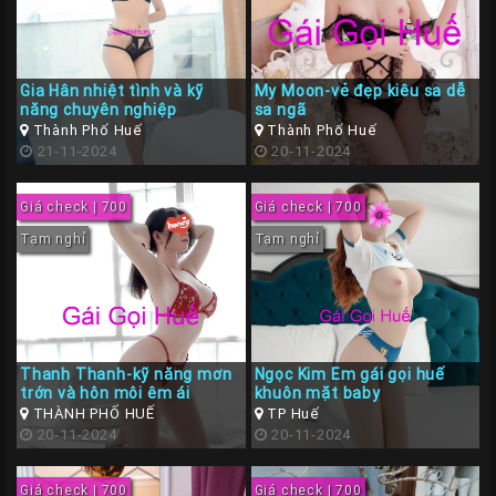
Gia Hân nhiệt tình và kỹ
My Moon-vẻ đẹp kiêu sa dễ
năng chuyên nghiệp
sa ngã
Thành Phố Huế
Thành Phố Huế
21-11-2024
20-11-2024
Giá check | 700
Giá check | 700
Tạm nghỉ
Tạm nghỉ
Thanh Thanh-kỹ năng mơn
Ngọc Kim Em gái gọi huế
trớn và hôn môi êm ái
khuôn mặt baby
THÀNH PHỐ HUẾ
TP Huế
20-11-2024
20-11-2024
Giá check | 700
Giá check | 700