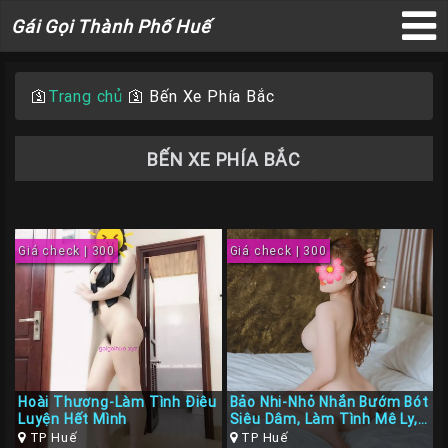
Gái
Gái Gọi Thành Phố Huế
Gọi
×
Thành
Phố
🛐
Trang chủ
🛐
Bến Xe Phía Bắc
Huế
BẾN XE PHÍA BẮC
Trang
Chủ
Giá check | 300
Giá check | 300
Gái
gọi
Huế
Gái
Gọi
Hoài Thương-Làm Tình Điêu
Bảo Nhi-Nhỏ Nhắn Bướm Bót
Luyện Hết Mình
Siêu Dâm, Làm Tình Mê Ly,
Huế
BJ cực đã
TP Huế
TP Huế