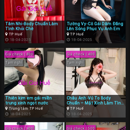
Tâm Nhi-Body Chuẩn Làm
Tường Vy-Cô Gái Dâm Đãng
Tình Khỏi Chê
Lên Sóng Phục Vụ Anh Em
TP Huế
TP Huế
18-04-2025
18-04-2025
Giá check | 800
Giá check | 400
Tạm nghỉ
Tạm nghỉ
Thiên kim em gái miền
Châu Anh-Vú To Body
trung xinh ngọt nước
Chuẩn – Mặt Xinh Làm Tình
Cực Đỉnh
Trung tâm TP Huế
TP Huế
18-04-2025
18-04-2025
Giá check | 400
Giá check | 500