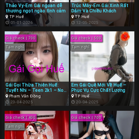
Liên
Thảo Vy-Em Gái ngoan dễ
Trúc Mây-Em Gái Xinh Rất
thương ngọt ngào tình cảm
Dâm Và Chiều Khách
Hệ
TP Huế
TP Huế
01-01-2026
12-05-2025
Group
Gái
Giá check | 700
Giá check | 500
Gọi
Tạm nghỉ
Tạm nghỉ
Huế
Gái Gọi Thừa Thiên Huế:
Em Gái Quê Mới Về Huế –
Tuyết Nhi – Teen 2k1 – Non
Phục Vụ Cực Chất Lượng
Tơ Siêu Ngon Tình Cảm
Phạm Văn Đồng
TP Huế
23-04-2025
20-04-2025
Giá check | 400
Giá check | 700
Tạm nghỉ