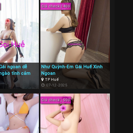
Giá check | 400
Gái ngoan dễ
Như Quỳnh-Em Gái Huế Xinh
ngào tình cảm
Ngoan
TP Huế
07-12-2025
Giá check | 500