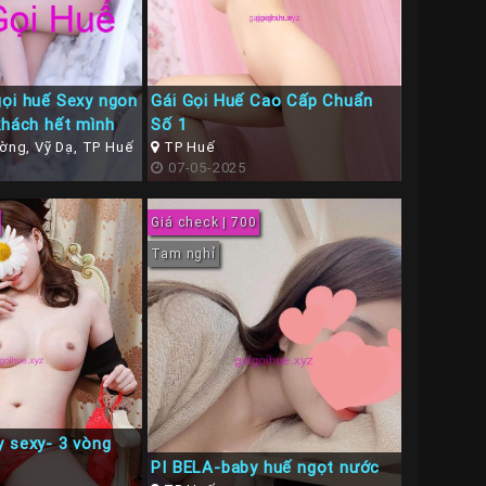
gọi huế Sexy ngon
Gái Gọi Huế Cao Cấp Chuẩn
khách hết mình
Số 1
ờng, Vỹ Dạ, TP Huế
TP Huế
07-05-2025
Giá check | 700
Tạm nghỉ
y sexy- 3 vòng
PI BELA-baby huế ngọt nước