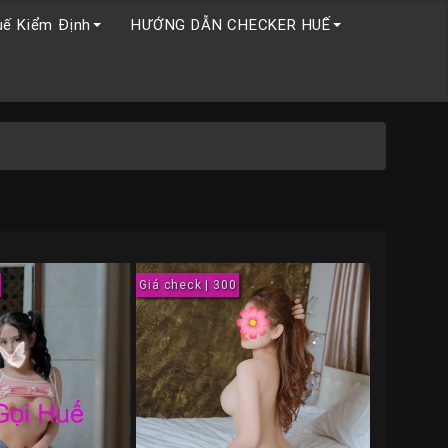
uế Kiểm Định
HƯỚNG DẪN CHECKER HUẾ
Giá check | 300