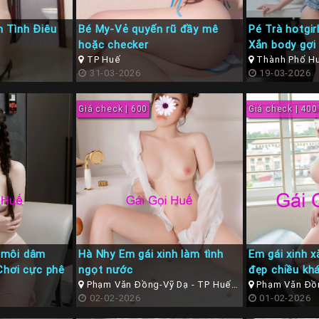
 Tình Điêu
Bé My-Vẻ quyến rũ đầy mê
Pé Trà hotgi
hoặc checker
Xắn body gợi
TP Huế
Thành Phố H
31-03-2026
19-03-2026
Giá check | 600
Giá check | 400
 môi dâm
Hà Nhy Em gái xinh làm tình
Em gái xinh x
Chơi cực phê
ngọt nước
đẹp chiều kh
Phạm Văn Đồng-Vỹ Dạ - TP Huế (
Phạm Văn Đồn
Thừa Thiên Huế )
02-02-2026
Thừa Thiên Hu
01-02-2026