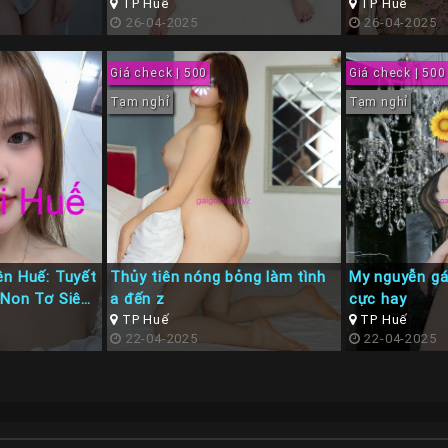
TP Huế
TP Huế
26-04-2025
26-04-2025
Giá check | 500
Giá check | 500
Tạm nghỉ
Tạm nghỉ
ên Huế: Tuyết
Thủy tiên nóng bỏng làm tình
My nguyễn gá
 Non Tơ Siêu
a đến z
cực hay
TP Huế
TP Huế
22-04-2025
22-04-2025