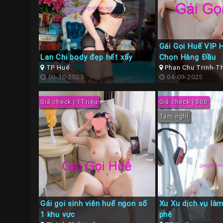
Gái Gọi Huế VIP 
Lan Chi body đẹp hết xẩy
Chọn Hàng Đầu
TP Huế
Phan Chu Trinh-T
09-10-2025
04-09-2025
Giá check | 1Triệu
Giá check | 500
Tạm nghỉ
Gái gọi sinh viên huế ngon số
Xu Xu dịch vụ là
1 khu vực
phê