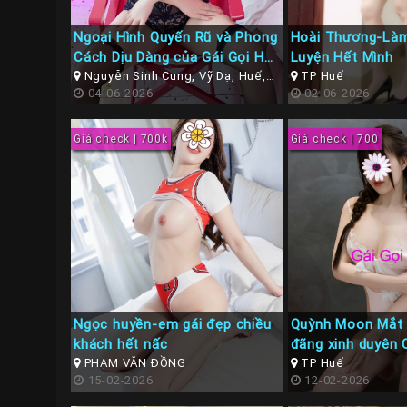
Ngoại Hình Quyến Rũ và Phong
Hoài Thương-Làm
Cách Dịu Dàng của Gái Gọi Huế
Luyện Hết Mình
Hoài An
Nguyễn Sinh Cung, Vỹ Dạ, Huế,
TP Huế
Thừa Thiên Huế
04-06-2026
02-06-2026
Giá check | 700k
Giá check | 700
Ngọc huyền-em gái đẹp chiều
Quỳnh Moon Mắt
khách hết nấc
đãng xinh duyên 
PHẠM VĂN ĐỒNG
TP Huế
15-02-2026
12-02-2026