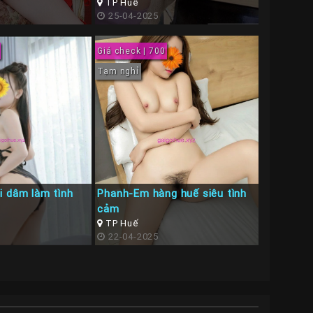
TP Huế
25-04-2025
Giá check | 700
Tạm nghỉ
i dâm làm tình
Phanh-Em hàng huế siêu tình
cảm
TP Huế
22-04-2025