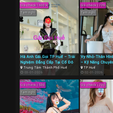
Giá check | 600 k
Giá check | 700
Tạm nghỉ
Tạm nghỉ
Hà Anh Gái Gọi TP Huế – Trải
Vy Nhỏ-Thân Hìn
Nghiệm Đẳng Cấp Tại Cố Đô
– Kỹ Năng Chuyê
Trung Tâm Thành Phố Huế
TP Huế
03-01-2026
02-01-2026
Giá check | 500
Giá check | 700
Tạm nghỉ