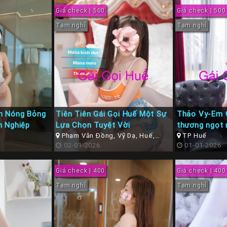
Giá check | 500
Giá check | 500
Tạm nghỉ
Tạm nghỉ
h Nóng Bỏng
Tiên Tiên Gái Gọi Huế Một Sự
Thảo Vy-Em 
n Nghiệp
Lựa Chọn Tuyệt Vời
thương ngọt 
Phạm Văn Đồng, Vỹ Dạ, Huế,
TP Huế
Thừa Thiên Huế
02-01-2026
01-01-2026
Giá check | 400
Giá check | 400
Tạm nghỉ
Tạm nghỉ