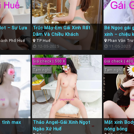
Hot – Sự Lựa
Trúc Mây-Em Gái Xinh Rất
Bé Ngọc gái 
Dâm Và Chiều Khách
xinh – chiệu 
hành Phố Huế
TP Huế
Phan Văn Trư
12-05-2025
11-05-2025
Giá check | 500 K
Giá check | 400
Tạm nghỉ
Tạm nghỉ
m tình max
Thảo Angel-Gái Xinh Ngọt
Mặt xinh Bod
Ngào Xứ Huế
nóng bỏng