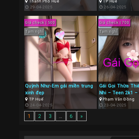
Thành Phố Huế
TP Huế
29-04-2025
26-04-2025
Giá check | 500
Giá check | 700
Tạm nghỉ
Tạm nghỉ
Quỳnh Như-Em gái miền trung
Gái Gọi Thừa Thi
xinh đẹp
Nhi – Teen 2k1 –
TP Huế
Ngon Tình Cảm
Phạm Văn Đồng
24-04-2025
23-04-2025
1
2
3
…
6
»