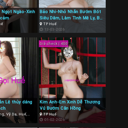
rl Ngọt Ngào-Xinh
Bảo Nhi-Nhỏ Nhắn Bướm Bót
 cảm
Siêu Dâm, Làm Tình Mê Ly, BJ
uế
cực đã
TP Huế
13-03-2026
Giá check | 400
ắn Lệ thủy dáng
Kim Anh-Em Xinh Dễ Thương
ách
Vú Bướm Căn Hồng
g, Vỹ Dạ, Huế,
TP Huế
ế
01-02-2026