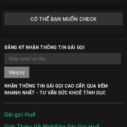
CÓ THỂ BẠN MUỐN CHECK
ĐĂNG KÝ NHẬN THÔNG TIN GÁI GỌI
NHẬN THÔNG TIN GÁI GỌI CAO CẤP, QUA ĐÊM
NHANH NHẤT - TƯ VẤN SỨC KHOẺ TÌNH DỤC
Gái gọi Huế
Giới Thiệu Về WebSite Gái Gọi Huế