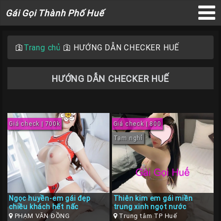
Gái
Gái Gọi Thành Phố Huế
Gọi
×
Thành
Phố
🛐
Trang chủ
🛐
HƯỚNG DẪN CHECKER HUẾ
Huế
HƯỚNG DẪN CHECKER HUẾ
Trang
Chủ
Giá check | 700k
Giá check | 800
Gái
Tạm nghỉ
gọi
Huế
Gái
Gọi
Ngọc huyền-em gái đẹp
Thiên kim em gái miền
chiều khách hết nấc
trung xinh ngọt nước
Huế
PHẠM VĂN ĐỒNG
Trung tâm TP Huế