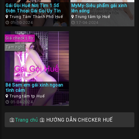
Liên
Gái Gọi Huế Nơi Tìm 1 Số
MyMy-Siêu phẩm gái xinh
Điện Thoại Gái Gọi Uy Tín
lên sóng
Hệ
Trung Tâm Thành Phố Huế
Trung tâm tp Huế
01-10-2024
17-04-2024
Group
Gái
Giá check | 1tr
Gọi
Tạm nghỉ
Huế
Bé Sam em gái xinh ngoan
tình cảm
Trung tâm tp Huế
01-04-2024
🛐
Trang chủ
🛐
HƯỚNG DẪN CHECKER HUẾ