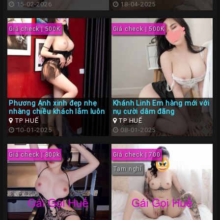
Giá
15-02-2026
18-04-2025
Rẽ
Giá check | 500K
Giá check | 500K
Gái
Gọi
Sinh
Viên
Huế
Gái
Phương Anh xinh đẹp nhẹ
Khánh Linh Em hàng mới với
nhàng chiều khách lắm luôn
nụ cười dâm đãng
Gọi
TP HUẾ
TP HUẾ
Huế
10-01-2025
08-01-2025
Kiểm
Định
Giá check | 800k
Giá check | 700
Tạm nghỉ
HƯỚNG
DẪN
CHECKER
HUẾ