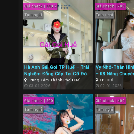
Giá check | 600 k
Giá check | 700
Tạm nghỉ
Tạm nghỉ
Hà Anh Gái Gọi TP Huế – Trải
Vy Nhỏ-Thân Hìn
Nghiệm Đẳng Cấp Tại Cố Đô
– Kỹ Năng Chuyê
Trung Tâm Thành Phố Huế
TP Huế
03-01-2026
02-01-2026
Giá check | 500
Giá check | 400
Tạm nghỉ
Tạm nghỉ