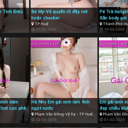
 Tình Điêu
Bé My-Vẻ quyến rũ đầy mê
Pé Trà hotgi
hoặc checker
Xắn body gợi
TP Huế
Thành Phố H
31-03-2026
19-03-2026
Giá check | 600
Giá check | 400
 môi dâm
Hà Nhy Em gái xinh làm tình
Em gái xinh x
Chơi cực phê
ngọt nước
đẹp chiều kh
Phạm Văn Đồng-Vỹ Dạ - TP Huế (
Phạm Văn Đồn
Thừa Thiên Huế )
02-02-2026
Thừa Thiên Hu
01-02-2026