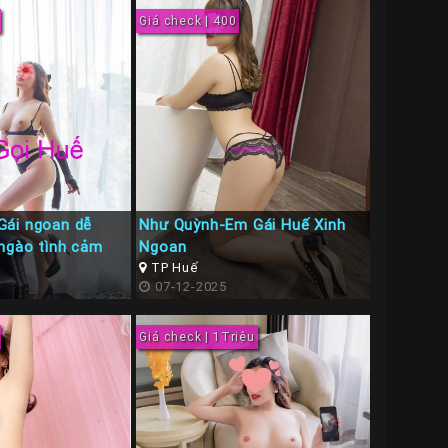
Giá check | 400
Gái ngoan dễ
Như Quỳnh-Em Gái Huế Xinh
ngào tình cảm
Ngoan
TP Huế
07-12-2025
Giá check | 1Triệu