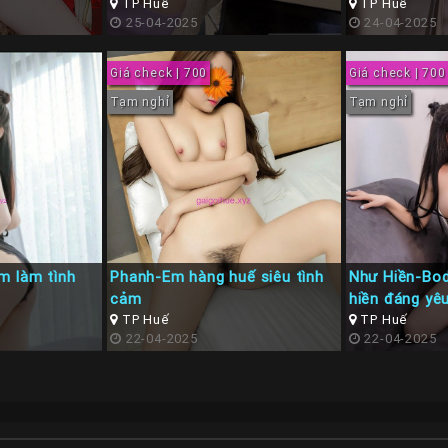
TP Huế
TP Huế
25-04-2025
24-04-2025
Giá check | 700
Giá check | 700
Tạm nghỉ
Tạm nghỉ
m làm tình
Phanh-Em hàng huế siêu tình
Như Hiền-Bod
cảm
hiền đáng yê
TP Huế
TP Huế
22-04-2025
22-04-2025