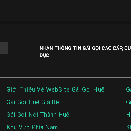
NHẬN THÔNG TIN GÁI GỌI CAO CẤP, Q
DỤC
Giới Thiệu Về WebSite Gái Gọi Huế
G
Gái Gọi Huế Giá Rẽ
G
Gái Gọi Nội Thành Huế
H
Khu Vực Phía Nam
K