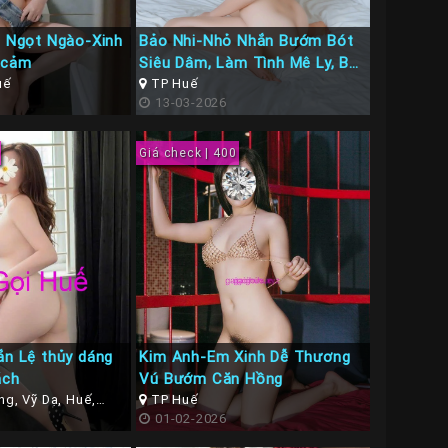
rl Ngọt Ngào-Xinh
Bảo Nhi-Nhỏ Nhắn Bướm Bót
 cảm
Siêu Dâm, Làm Tình Mê Ly, BJ
uế
cực đã
TP Huế
13-03-2026
Giá check | 400
ắn Lệ thủy dáng
Kim Anh-Em Xinh Dễ Thương
ách
Vú Bướm Căn Hồng
g, Vỹ Dạ, Huế,
TP Huế
ế
01-02-2026