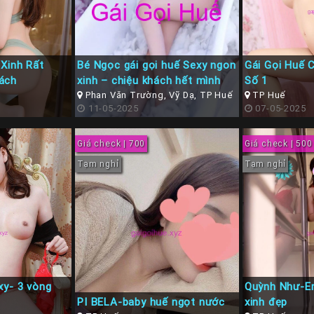
Xinh Rất
Bé Ngọc gái gọi huế Sexy ngon
Gái Gọi Huế 
ách
xinh – chiệu khách hết mình
Số 1
Phan Văn Trường, Vỹ Dạ, TP Huế
TP Huế
11-05-2025
07-05-2025
Giá check | 700
Giá check | 500
Tạm nghỉ
Tạm nghỉ
xy- 3 vòng
Quỳnh Như-Em
PI BELA-baby huế ngọt nước
xinh đẹp