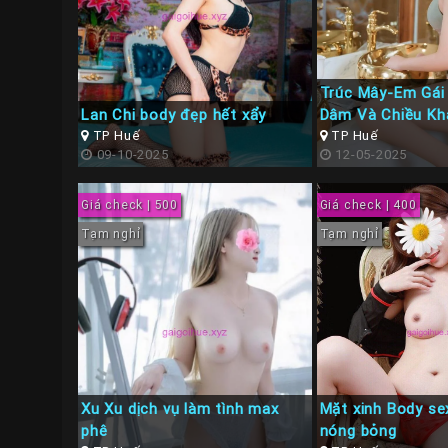
Trúc Mây-Em Gái 
Lan Chi body đẹp hết xẩy
Dâm Và Chiều Kh
TP Huế
TP Huế
09-10-2025
12-05-2025
Giá check | 500
Giá check | 400
Tạm nghỉ
Tạm nghỉ
Xu Xu dịch vụ làm tình max
Mặt xinh Body se
phê
nóng bỏng