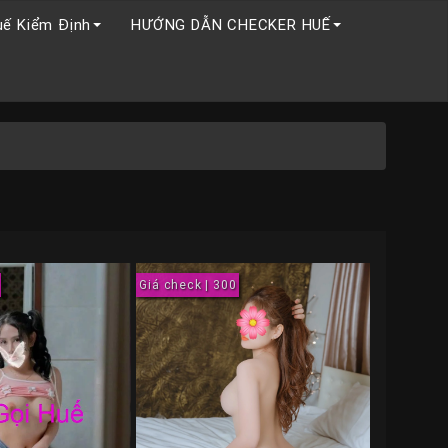
uế Kiểm Định
HƯỚNG DẪN CHECKER HUẾ
Giá check | 300