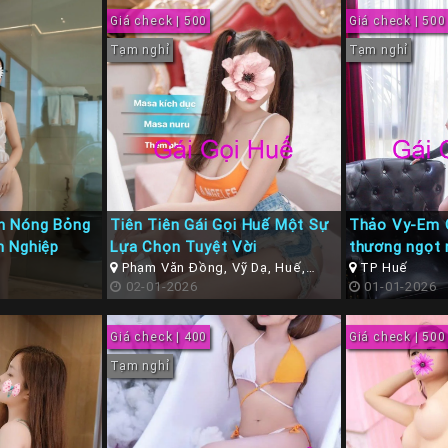
Giá check | 500
Giá check | 500
Tạm nghỉ
Tạm nghỉ
h Nóng Bỏng
Tiên Tiên Gái Gọi Huế Một Sự
Thảo Vy-Em 
n Nghiệp
Lựa Chọn Tuyệt Vời
thương ngọt 
Phạm Văn Đồng, Vỹ Dạ, Huế,
TP Huế
Thừa Thiên Huế
02-01-2026
01-01-2026
Giá check | 400
Giá check | 500
Tạm nghỉ