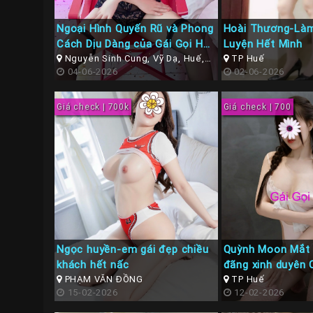
Ngoại Hình Quyến Rũ và Phong
Hoài Thương-Làm
Cách Dịu Dàng của Gái Gọi Huế
Luyện Hết Mình
Hoài An
Nguyễn Sinh Cung, Vỹ Dạ, Huế,
TP Huế
Thừa Thiên Huế
04-06-2026
02-06-2026
Giá check | 700k
Giá check | 700
Ngọc huyền-em gái đẹp chiều
Quỳnh Moon Mắt
khách hết nấc
đãng xinh duyên 
PHẠM VĂN ĐỒNG
TP Huế
15-02-2026
12-02-2026