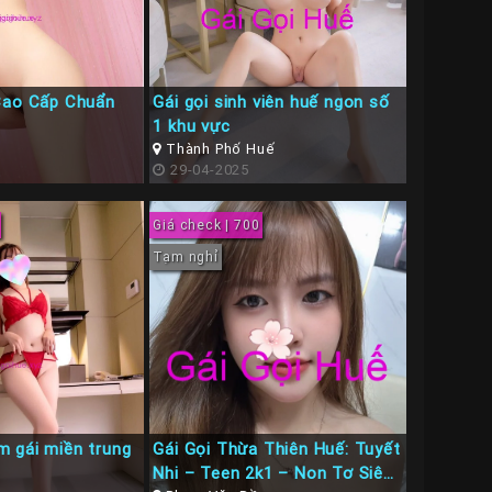
Cao Cấp Chuẩn
Gái gọi sinh viên huế ngon số
1 khu vực
Thành Phố Huế
29-04-2025
Giá check | 700
Tạm nghỉ
 gái miền trung
Gái Gọi Thừa Thiên Huế: Tuyết
Nhi – Teen 2k1 – Non Tơ Siêu