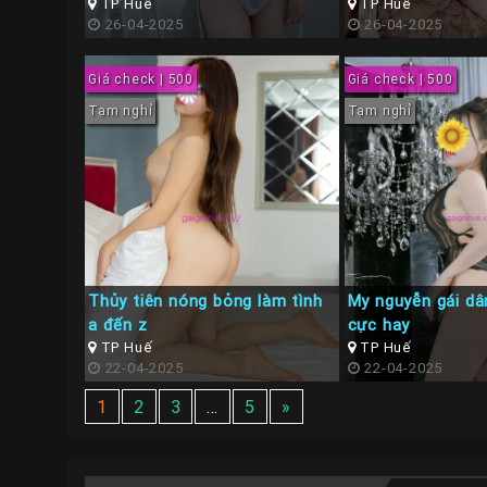
TP Huế
TP Huế
26-04-2025
26-04-2025
Giá check | 500
Giá check | 500
Tạm nghỉ
Tạm nghỉ
Thủy tiên nóng bỏng làm tình
My nguyễn gái dâ
a đến z
cực hay
TP Huế
TP Huế
22-04-2025
22-04-2025
1
2
3
…
5
»