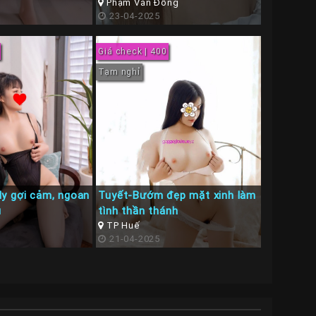
Ngon Tình Cảm
Phạm Văn Đồng
23-04-2025
Giá check | 400
Tạm nghỉ
y gợi cảm, ngoan
Tuyết-Bướm đẹp mặt xinh làm
u
tình thần thánh
TP Huế
21-04-2025