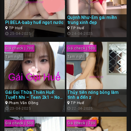
Quỳnh Như-Em gái miền
PI BELA-baby huế ngọt nước
trung xinh đẹp
TP Huế
TP Huế
25-04-2025
24-04-2025
Giá check | 700
Giá check | 500
Tạm nghỉ
Tạm nghỉ
Gái Gọi Thừa Thiên Huế:
Thủy tiên nóng bỏng làm
Tuyết Nhi – Teen 2k1 – Non
tình a đến z
Tơ Siêu Ngon Tình Cảm
Phạm Văn Đồng
TP Huế
23-04-2025
22-04-2025
Giá check | 500
Giá check | 700