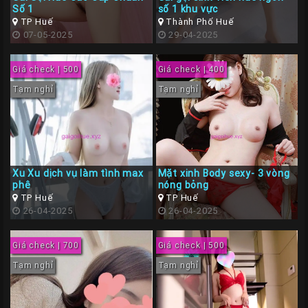
Số 1
số 1 khu vực
TP Huế
Thành Phố Huế
07-05-2025
29-04-2025
Giá check | 500
Giá check | 400
Tạm nghỉ
Tạm nghỉ
Xu Xu dịch vụ làm tình max
Mặt xinh Body sexy- 3 vòng
phê
nóng bỏng
TP Huế
TP Huế
26-04-2025
26-04-2025
Giá check | 700
Giá check | 500
Tạm nghỉ
Tạm nghỉ