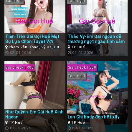
Tạm nghỉ
Tạm nghỉ
Tiên Tiên Gái Gọi Huế Một
Thảo Vy-Em Gái ngoan dễ
Sự Lựa Chọn Tuyệt Vời
thương ngọt ngào tình cảm
Phạm Văn Đồng, Vỹ Dạ, Huế,
TP Huế
Thừa Thiên Huế
02-01-2026
01-01-2026
Giá check | 400
Giá check | 500
Tạm nghỉ
Như Quỳnh-Em Gái Huế Xinh
Ngoan
Lan Chi body đẹp hết xẩy
TP Huế
TP Huế
07-12-2025
09-10-2025