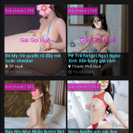
Giá
Rẽ
Giá check | 700
Giá check | 700
Gái
Gọi
Sinh
Viên
Huế
Bé My-Vẻ quyến rũ đầy mê
Pé Trà hotgirl Ngọt Ngào-
Gái
hoặc checker
Xinh Xắn body gợi cảm
TP Huế
Thành Phố Huế
Gọi
31-03-2026
19-03-2026
Huế
Kiểm
Giá check | 300
Giá check | 700k
Định
HƯỚNG
DẪN
CHECKER
HUẾ
Bảo Nhi-Nhỏ Nhắn Bướm Bót
Ngọc huyền-em gái đẹp