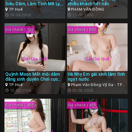
Siêu Dâm, Làm Tình Mê Ly,
chiều khách hết nấc
Liên
BJ cực đã
TP Huế
PHẠM VĂN ĐỒNG
Hệ
13-03-2026
15-02-2026
Group
Giá check | 700
Giá check | 600
Gái
Gọi
Huế
Quỳnh Moon Mắt môi dâm
Hà Nhy Em gái xinh làm tình
đãng xinh duyên Chơi cực
ngọt nước
phê
TP Huế
Phạm Văn Đồng-Vỹ Dạ - TP
12-02-2026
Huế ( Thừa Thiên Huế )
02-02-2026
Giá check | 400
Giá check | 400