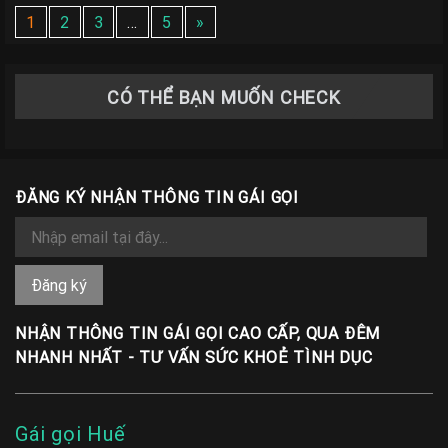
1
2
3
…
5
»
CÓ THỂ BẠN MUỐN CHECK
ĐĂNG KÝ NHẬN THÔNG TIN GÁI GỌI
NHẬN THÔNG TIN GÁI GỌI CAO CẤP, QUA ĐÊM
NHANH NHẤT - TƯ VẤN SỨC KHOẺ TÌNH DỤC
Gái gọi Huế