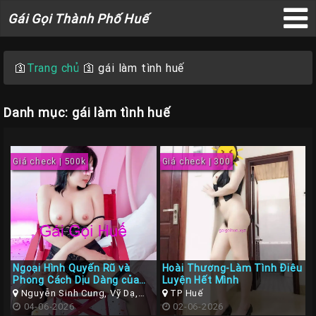
Gái
Gái Gọi Thành Phố Huế
Gọi
×
Thành
Phố
🛐
Trang chủ
🛐
gái làm tình huế
Huế
Danh mục: gái làm tình huế
Trang
Giá check | 500k
Giá check | 300
Chủ
Gái
gọi
Huế
Gái
Ngoại Hình Quyến Rũ và
Hoài Thương-Làm Tình Điêu
Gọi
Phong Cách Dịu Dàng của
Luyện Hết Mình
Gái Gọi Huế Hoài An
Nguyễn Sinh Cung, Vỹ Dạ,
TP Huế
Huế
Huế, Thừa Thiên Huế
04-06-2026
02-06-2026