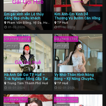
Em gái xinh xắn Lệ thủy
Kim Anh-Em Xinh Dễ
dáng đẹp chiều khách
Thương Vú Bướm Căn Hồng
Phạm Văn Đồng, Vỹ Dạ, Huế,
TP Huế
Thừa Thiên Huế
01-02-2026
01-02-2026
Giá check | 600 k
Giá check | 700
Tạm nghỉ
Tạm nghỉ
Hà Anh Gái Gọi TP Huế –
Vy Nhỏ-Thân Hình Nóng
Trải Nghiệm Đẳng Cấp Tại
Bỏng – Kỹ Năng Chuyên
Cố Đô
Nghiệp
Trung Tâm Thành Phố Huế
TP Huế
03-01-2026
02-01-2026
Giá check | 500
Giá check | 500