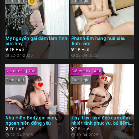
Tạm nghỉ
Tạm nghỉ
My nguyễn gái dâm làm tình
Phanh-Em hàng huế siêu
cực hay
tình cảm
TP Huế
TP Huế
22-04-2025
22-04-2025
Giá check | 700
Giá check | 400
Tạm nghỉ
Tạm nghỉ
Như Hiền-Body gợi cảm,
Thy Thy- bím đẹp cực dâm
ngoan hiền đáng yêu
nhiệt tình phục vụ, bú liếm
đê mê
TP Huế
TP Huế
22-04-2025
19-04-2025