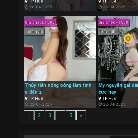
TP Huế
TP Huế
26-04-2025
26-04-2025
Giá check | 500
Giá check | 500
Tạm nghỉ
Tạm nghỉ
Thủy tiên nóng bỏng làm tình
My nguyễn gái dâ
a đến z
cực hay
TP Huế
TP Huế
22-04-2025
22-04-2025
1
2
3
…
5
»