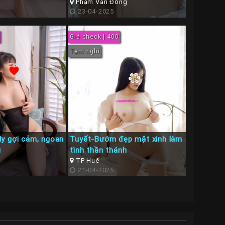
Ngon Tình Cảm
Phạm Văn Đồng
23-04-2025
Giá check | 400
Tạm nghỉ
y gợi cảm, ngoan
Tuyết-Bướm đẹp mặt xinh làm
u
tình thần thánh
TP Huế
21-04-2025