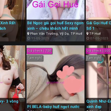
Xinh Rất
Bé Ngọc gái gọi huế Sexy ngon
Gái Gọi Huế 
ách
xinh – chiệu khách hết mình
Số 1
Phan Văn Trường, Vỹ Dạ, TP Huế
TP Huế
11-05-2025
07-05-2025
Giá check | 700
Giá check | 500
Tạm nghỉ
Tạm nghỉ
xy- 3 vòng
Quỳnh Như-Em
PI BELA-baby huế ngọt nước
xinh đẹp