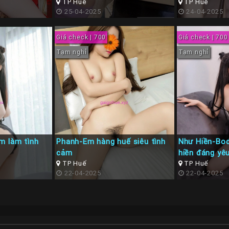
TP Huế
TP Huế
25-04-2025
24-04-2025
Giá check | 700
Giá check | 700
Tạm nghỉ
Tạm nghỉ
m làm tình
Phanh-Em hàng huế siêu tình
Như Hiền-Bod
cảm
hiền đáng yê
TP Huế
TP Huế
22-04-2025
22-04-2025