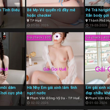
 Tình Điêu
Bé My-Vẻ quyến rũ đầy mê
Pé Trà hotgi
hoặc checker
Xắn body gợi
TP Huế
Thành Phố H
31-03-2026
19-03-2026
Giá check | 600
Giá check | 400
 môi dâm
Hà Nhy Em gái xinh làm tình
Em gái xinh x
Chơi cực phê
ngọt nước
đẹp chiều kh
Phạm Văn Đồng-Vỹ Dạ - TP Huế (
Phạm Văn Đồn
Thừa Thiên Huế )
02-02-2026
Thừa Thiên Hu
01-02-2026