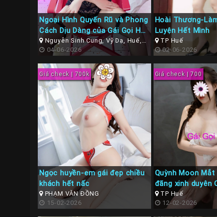
Ngoại Hình Quyến Rũ và Phong
Hoài Thương-Làm
Cách Dịu Dàng của Gái Gọi Huế
Luyện Hết Mình
Hoài An
Nguyễn Sinh Cung, Vỹ Dạ, Huế,
TP Huế
Thừa Thiên Huế
04-06-2026
02-06-2026
Giá check | 700k
Giá check | 700
Ngọc huyền-em gái đẹp chiều
Quỳnh Moon Mắt
khách hết nấc
đãng xinh duyên 
PHẠM VĂN ĐỒNG
TP Huế
15-02-2026
12-02-2026