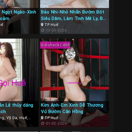
rl Ngọt Ngào-Xinh
Bảo Nhi-Nhỏ Nhắn Bướm Bót
 cảm
Siêu Dâm, Làm Tình Mê Ly, BJ
uế
cực đã
TP Huế
13-03-2026
Giá check | 400
ắn Lệ thủy dáng
Kim Anh-Em Xinh Dễ Thương
ách
Vú Bướm Căn Hồng
g, Vỹ Dạ, Huế,
TP Huế
ế
01-02-2026