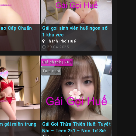
Cao Cấp Chuẩn
Gái gọi sinh viên huế ngon số
1 khu vực
Thành Phố Huế
29-04-2025
Giá check | 700
Tạm nghỉ
 gái miền trung
Gái Gọi Thừa Thiên Huế: Tuyết
Nhi – Teen 2k1 – Non Tơ Siêu