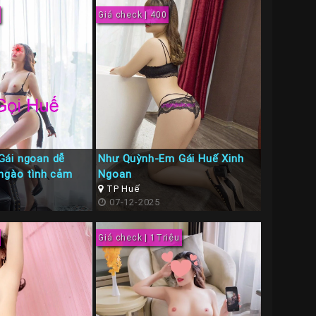
Giá check | 400
Gái ngoan dễ
Như Quỳnh-Em Gái Huế Xinh
ngào tình cảm
Ngoan
TP Huế
07-12-2025
Giá check | 1Triệu