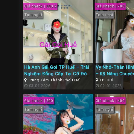
Giá check | 600 k
Giá check | 700
Tạm nghỉ
Tạm nghỉ
Hà Anh Gái Gọi TP Huế – Trải
Vy Nhỏ-Thân Hìn
Nghiệm Đẳng Cấp Tại Cố Đô
– Kỹ Năng Chuyê
Trung Tâm Thành Phố Huế
TP Huế
03-01-2026
02-01-2026
Giá check | 500
Giá check | 400
Tạm nghỉ
Tạm nghỉ