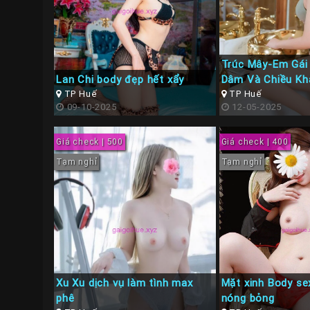
Trúc Mây-Em Gái 
Lan Chi body đẹp hết xẩy
Dâm Và Chiều Kh
TP Huế
TP Huế
09-10-2025
12-05-2025
Giá check | 500
Giá check | 400
Tạm nghỉ
Tạm nghỉ
Xu Xu dịch vụ làm tình max
Mặt xinh Body se
phê
nóng bỏng