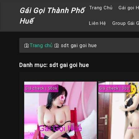
Trang Chủ
Gái gọi 
Gái Gọi Thành Phố
Huế
Liên Hệ
Group Gái 
🛐
Trang chủ
🛐
sdt gai goi hue
Danh mục: sdt gai goi hue
Giá check | 500k
Giá check | 300