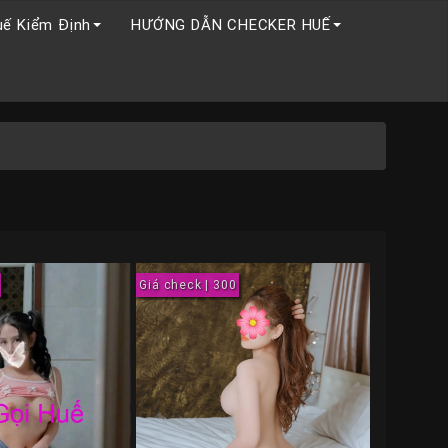
uế Kiểm Định
HƯỚNG DẪN CHECKER HUẾ
Giá check | 300