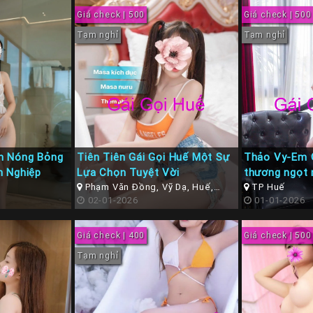
Giá check | 500
Giá check | 500
Tạm nghỉ
Tạm nghỉ
h Nóng Bỏng
Tiên Tiên Gái Gọi Huế Một Sự
Thảo Vy-Em 
n Nghiệp
Lựa Chọn Tuyệt Vời
thương ngọt 
Phạm Văn Đồng, Vỹ Dạ, Huế,
TP Huế
Thừa Thiên Huế
02-01-2026
01-01-2026
Giá check | 400
Giá check | 500
Tạm nghỉ