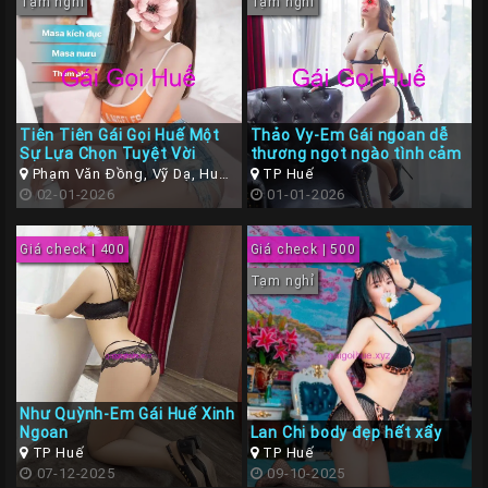
Tạm nghỉ
Tạm nghỉ
Tiên Tiên Gái Gọi Huế Một
Thảo Vy-Em Gái ngoan dễ
Sự Lựa Chọn Tuyệt Vời
thương ngọt ngào tình cảm
Phạm Văn Đồng, Vỹ Dạ, Huế,
TP Huế
Thừa Thiên Huế
02-01-2026
01-01-2026
Giá check | 400
Giá check | 500
Tạm nghỉ
Như Quỳnh-Em Gái Huế Xinh
Ngoan
Lan Chi body đẹp hết xẩy
TP Huế
TP Huế
07-12-2025
09-10-2025