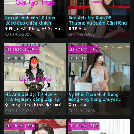
Em gái xinh xắn Lệ thủy
Kim Anh-Em Xinh Dễ
dáng đẹp chiều khách
Thương Vú Bướm Căn Hồng
Phạm Văn Đồng, Vỹ Dạ, Huế,
TP Huế
Thừa Thiên Huế
01-02-2026
01-02-2026
Giá check | 600 k
Giá check | 700
Tạm nghỉ
Tạm nghỉ
Hà Anh Gái Gọi TP Huế –
Vy Nhỏ-Thân Hình Nóng
Trải Nghiệm Đẳng Cấp Tại
Bỏng – Kỹ Năng Chuyên
Cố Đô
Nghiệp
Trung Tâm Thành Phố Huế
TP Huế
03-01-2026
02-01-2026
Giá check | 500
Giá check | 500