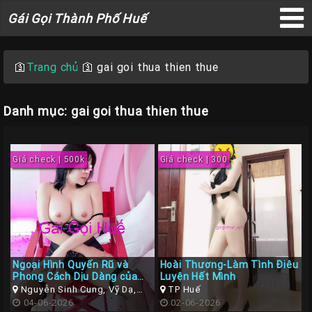
Gái
Gái Gọi Thành Phố Huế
Gọi
×
Thành
Phố
🛐
Trang chủ
🛐
gai goi thua thien thue
Huế
Danh mục: gai goi thua thien thue
Trang
Giá check | 500k
Giá check | 300
Chủ
Gái
gọi
Huế
Gái
Ngoại Hình Quyến Rũ và
Hoài Thương-Làm Tình Điêu
Gọi
Phong Cách Dịu Dàng của
Luyện Hết Mình
Gái Gọi Huế Hoài An
Nguyễn Sinh Cung, Vỹ Dạ,
TP Huế
Huế
Huế, Thừa Thiên Huế
04-06-2026
02-06-2026