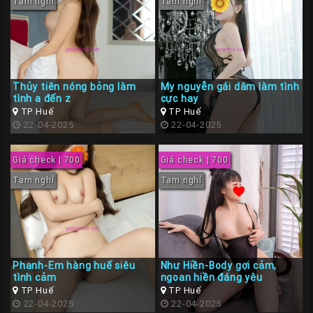
Tạm nghỉ
Tạm nghỉ
Thủy tiên nóng bỏng làm
My nguyễn gái dâm làm tình
tình a đến z
cực hay
TP Huế
TP Huế
22-04-2025
22-04-2025
Giá check | 700
Giá check | 700
Tạm nghỉ
Tạm nghỉ
Phanh-Em hàng huế siêu
Như Hiền-Body gợi cảm,
tình cảm
ngoan hiền đáng yêu
TP Huế
TP Huế
22-04-2025
22-04-2025