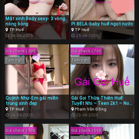
Mặt xinh Body sexy- 3 vòng
nóng bỏng
PI BELA-baby huế ngọt nước
TP Huế
TP Huế
26-04-2025
25-04-2025
Giá check | 500
Giá check | 700
Tạm nghỉ
Tạm nghỉ
Quỳnh Như-Em gái miền
Gái Gọi Thừa Thiên Huế:
trung xinh đẹp
Tuyết Nhi – Teen 2k1 – Non
Tơ Siêu Ngon Tình Cảm
TP Huế
Phạm Văn Đồng
24-04-2025
23-04-2025
Giá check | 500
Giá check | 500