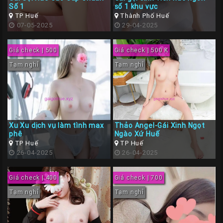
Số 1
số 1 khu vực
TP Huế
Thành Phố Huế
07-05-2025
29-04-2025
Giá check | 500
Giá check | 500 K
Tạm nghỉ
Tạm nghỉ
Xu Xu dịch vụ làm tình max
Thảo Angel-Gái Xinh Ngọt
phê
Ngào Xứ Huế
TP Huế
TP Huế
26-04-2025
26-04-2025
Giá check | 400
Giá check | 700
Tạm nghỉ
Tạm nghỉ