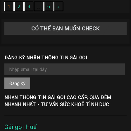
1
2
3
…
6
»
CÓ THỂ BẠN MUỐN CHECK
ĐĂNG KÝ NHẬN THÔNG TIN GÁI GỌI
NHẬN THÔNG TIN GÁI GỌI CAO CẤP, QUA ĐÊM
NHANH NHẤT - TƯ VẤN SỨC KHOẺ TÌNH DỤC
Gái gọi Huế