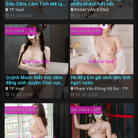
Siêu Dâm, Làm Tình Mê Ly,
chiều khách hết nấc
Liên
BJ cực đã
TP Huế
PHẠM VĂN ĐỒNG
Hệ
13-03-2026
15-02-2026
Group
Giá check | 700
Giá check | 600
Gái
Gọi
Huế
Quỳnh Moon Mắt môi dâm
Hà Nhy Em gái xinh làm tình
đãng xinh duyên Chơi cực
ngọt nước
phê
TP Huế
Phạm Văn Đồng-Vỹ Dạ - TP
12-02-2026
Huế ( Thừa Thiên Huế )
02-02-2026
Giá check | 400
Giá check | 400