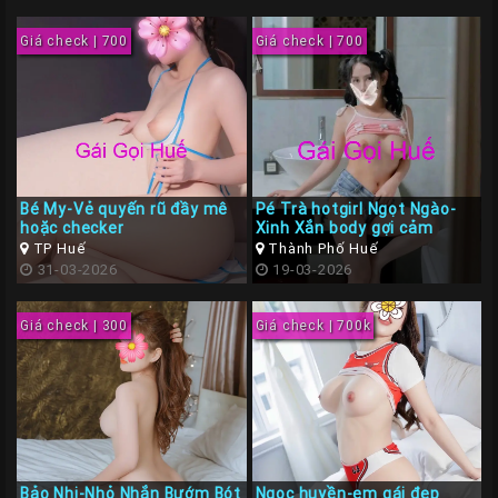
Giá
Rẽ
Giá check | 700
Giá check | 700
Gái
Gọi
Sinh
Viên
Huế
Bé My-Vẻ quyến rũ đầy mê
Pé Trà hotgirl Ngọt Ngào-
Gái
hoặc checker
Xinh Xắn body gợi cảm
TP Huế
Thành Phố Huế
Gọi
31-03-2026
19-03-2026
Huế
Kiểm
Giá check | 300
Giá check | 700k
Định
HƯỚNG
DẪN
CHECKER
HUẾ
Bảo Nhi-Nhỏ Nhắn Bướm Bót
Ngọc huyền-em gái đẹp