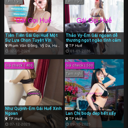
Tạm nghỉ
Tạm nghỉ
Tiên Tiên Gái Gọi Huế Một
Thảo Vy-Em Gái ngoan dễ
Sự Lựa Chọn Tuyệt Vời
thương ngọt ngào tình cảm
Phạm Văn Đồng, Vỹ Dạ, Huế,
TP Huế
Thừa Thiên Huế
02-01-2026
01-01-2026
Giá check | 400
Giá check | 500
Tạm nghỉ
Như Quỳnh-Em Gái Huế Xinh
Ngoan
Lan Chi body đẹp hết xẩy
TP Huế
TP Huế
07-12-2025
09-10-2025