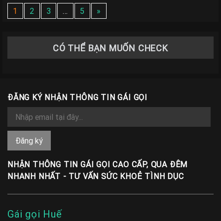
1
2
3
…
5
»
CÓ THỂ BẠN MUỐN CHECK
ĐĂNG KÝ NHẬN THÔNG TIN GÁI GỌI
NHẬN THÔNG TIN GÁI GỌI CAO CẤP, QUA ĐÊM
NHANH NHẤT - TƯ VẤN SỨC KHOẺ TÌNH DỤC
Gái gọi Huế