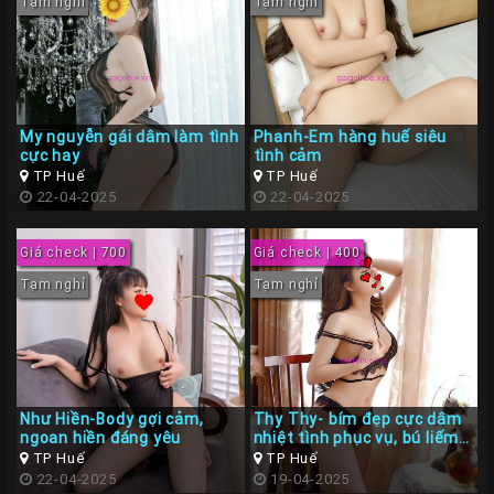
Tạm nghỉ
Tạm nghỉ
My nguyễn gái dâm làm tình
Phanh-Em hàng huế siêu
cực hay
tình cảm
TP Huế
TP Huế
22-04-2025
22-04-2025
Giá check | 700
Giá check | 400
Tạm nghỉ
Tạm nghỉ
Như Hiền-Body gợi cảm,
Thy Thy- bím đẹp cực dâm
ngoan hiền đáng yêu
nhiệt tình phục vụ, bú liếm
đê mê
TP Huế
TP Huế
22-04-2025
19-04-2025