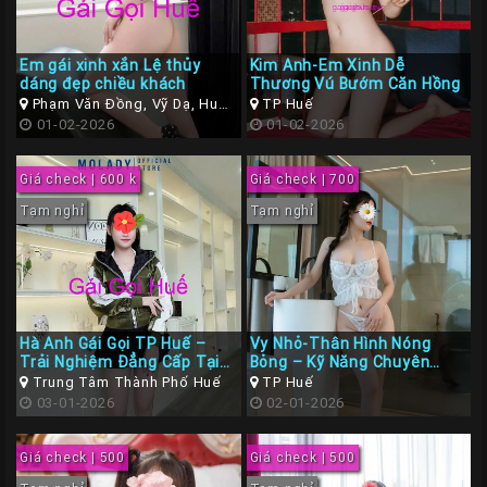
Em gái xinh xắn Lệ thủy
Kim Anh-Em Xinh Dễ
dáng đẹp chiều khách
Thương Vú Bướm Căn Hồng
Phạm Văn Đồng, Vỹ Dạ, Huế,
TP Huế
Thừa Thiên Huế
01-02-2026
01-02-2026
Giá check | 600 k
Giá check | 700
Tạm nghỉ
Tạm nghỉ
Hà Anh Gái Gọi TP Huế –
Vy Nhỏ-Thân Hình Nóng
Trải Nghiệm Đẳng Cấp Tại
Bỏng – Kỹ Năng Chuyên
Cố Đô
Nghiệp
Trung Tâm Thành Phố Huế
TP Huế
03-01-2026
02-01-2026
Giá check | 500
Giá check | 500