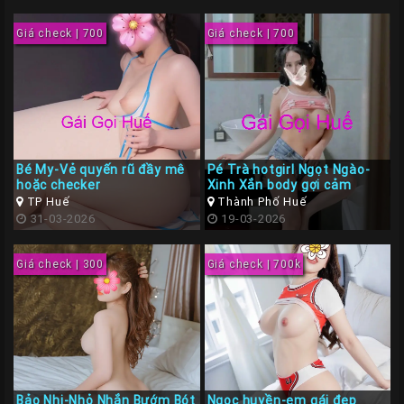
Giá
Rẽ
Giá check | 700
Giá check | 700
Gái
Gọi
Sinh
Viên
Huế
Bé My-Vẻ quyến rũ đầy mê
Pé Trà hotgirl Ngọt Ngào-
Gái
hoặc checker
Xinh Xắn body gợi cảm
TP Huế
Thành Phố Huế
Gọi
31-03-2026
19-03-2026
Huế
Kiểm
Giá check | 300
Giá check | 700k
Định
HƯỚNG
DẪN
CHECKER
HUẾ
Bảo Nhi-Nhỏ Nhắn Bướm Bót
Ngọc huyền-em gái đẹp