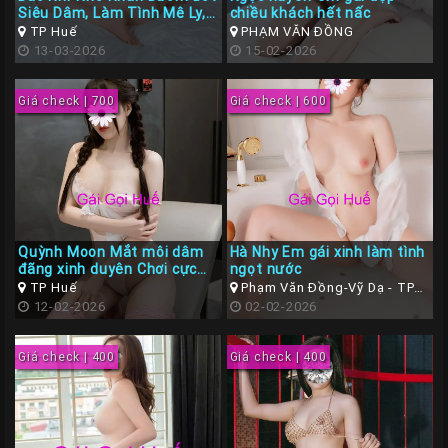
Siêu Dâm, Làm Tình Mê Ly,
chiều khách hết nấc
Liên
BJ cực đã
TP Huế
PHẠM VĂN ĐỒNG
Hệ
13-03-2026
15-02-2026
Group
Giá check | 700
Giá check | 600
Gái
Gọi
Huế
Quỳnh Moon Mắt môi dâm
Hà Nhy Em gái xinh làm tình
đãng xinh duyên Chơi cực
ngọt nước
phê
TP Huế
Phạm Văn Đồng-Vỹ Dạ - TP
12-02-2026
Huế ( Thừa Thiên Huế )
02-02-2026
Giá check | 400
Giá check | 400