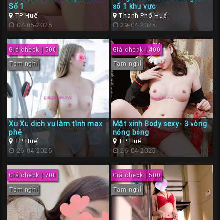
Số 1
số 1 khu vực
TP Huế
Thành Phố Huế
07-05-2025
29-04-2025
Giá check | 500
Giá check | 400
Tạm nghỉ
Tạm nghỉ
Xu Xu dịch vụ làm tình max
Mặt xinh Body sexy- 3 vòng
phê
nóng bỏng
TP Huế
TP Huế
26-04-2025
26-04-2025
Giá check | 700
Giá check | 500
Tạm nghỉ
Tạm nghỉ