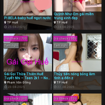
Quỳnh Như-Em gái miền
PI BELA-baby huế ngọt nước
trung xinh đẹp
TP Huế
TP Huế
25-04-2025
24-04-2025
Giá check | 700
Giá check | 500
Tạm nghỉ
Tạm nghỉ
Gái Gọi Thừa Thiên Huế:
Thủy tiên nóng bỏng làm
Tuyết Nhi – Teen 2k1 – Non
tình a đến z
Tơ Siêu Ngon Tình Cảm
Phạm Văn Đồng
TP Huế
23-04-2025
22-04-2025
Giá check | 500
Giá check | 700