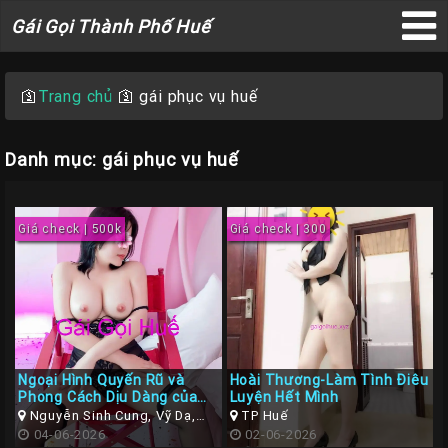
Gái
Gái Gọi Thành Phố Huế
Gọi
×
Thành
Phố
🛐
Trang chủ
🛐
gái phục vụ huế
Huế
Danh mục: gái phục vụ huế
Trang
Giá check | 500k
Giá check | 300
Chủ
Gái
gọi
Huế
Gái
Ngoại Hình Quyến Rũ và
Hoài Thương-Làm Tình Điêu
Gọi
Phong Cách Dịu Dàng của
Luyện Hết Mình
Gái Gọi Huế Hoài An
Nguyễn Sinh Cung, Vỹ Dạ,
TP Huế
Huế
Huế, Thừa Thiên Huế
04-06-2026
02-06-2026