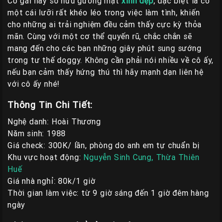
Cô gái này sở hữu gương mặt
xinh đẹp
, đặc biệt là có
một cái lưỡi rất khéo léo trong việc làm tình, khiến
cho những ai trải nghiệm đều cảm thấy cực kỳ thỏa
mãn. Cùng với một cơ thể quyến rũ, chắc chắn sẽ
mang đến cho các bạn những giây phút sung sướng
trong tư thế doggy. Không cần phải nói nhiều về cô ấy,
nếu bạn cảm thấy hứng thú thì hãy mạnh dạn liên hệ
với cô ấy nhé!
Thông Tin Chi Tiết:
Nghệ danh: Hoài Thương
Năm sinh: 1988
Giá check: 300K/ lần, phòng do anh em tự chuẩn bị
Khu vực hoạt động:
Nguyễn Sinh Cung, Thừa Thiên
Huế
Giá nhà nghỉ: 80k/1 giờ
Thời gian làm việc: từ 9 giờ sáng đến 1 giờ đêm hàng
ngày