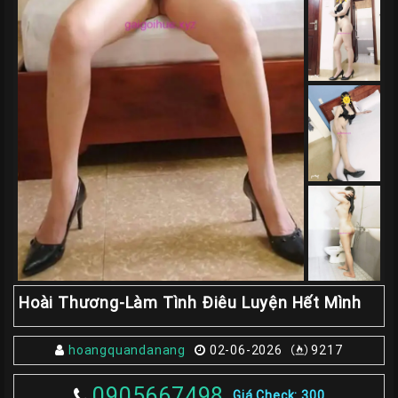
Giá
Rẽ
Gái
Gọi
Sinh
Viên
Huế
Gái
Gọi
Huế
Kiểm
Định
Hoài Thương-Làm Tình Điêu Luyện Hết Mình
HƯỚNG
DẪN
hoangquandanang
02-06-2026
9217
CHECKER
HUẾ
0905667498
Giá Check: 300