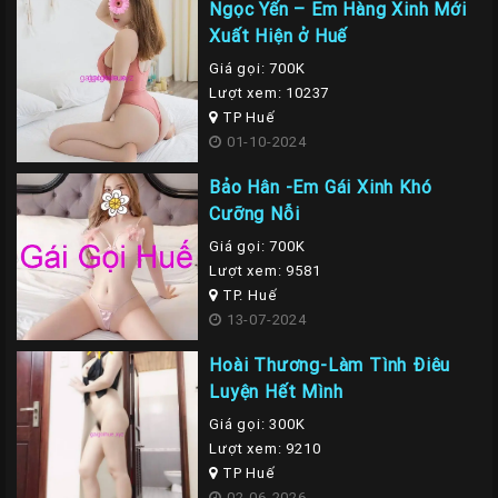
Ngọc Yến – Em Hàng Xinh Mới
Xuất Hiện ở Huế
Giá gọi: 700K
Lượt xem: 10237
TP Huế
01-10-2024
Bảo Hân -Em Gái Xinh Khó
Cưỡng Nỗi
Giá gọi: 700K
Lượt xem: 9581
TP. Huế
13-07-2024
Hoài Thương-Làm Tình Điêu
Luyện Hết Mình
Giá gọi: 300K
Lượt xem: 9210
TP Huế
02-06-2026