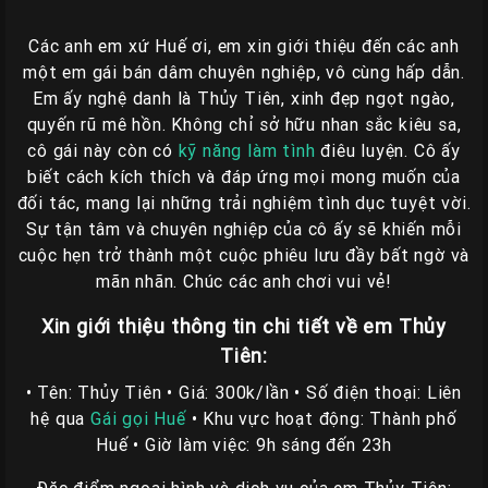
Giá
Rẽ
Các anh em xứ Huế ơi, em xin giới thiệu đến các anh
Gái
một em gái bán dâm chuyên nghiệp, vô cùng hấp dẫn.
Gọi
Em ấy nghệ danh là Thủy Tiên, xinh đẹp ngọt ngào,
quyến rũ mê hồn. Không chỉ sở hữu nhan sắc kiêu sa,
Sinh
cô gái này còn có
kỹ năng làm tình
điêu luyện. Cô ấy
Viên
biết cách kích thích và đáp ứng mọi mong muốn của
Huế
đối tác, mang lại những trải nghiệm tình dục tuyệt vời.
Gái
Sự tận tâm và chuyên nghiệp của cô ấy sẽ khiến mỗi
Gọi
cuộc hẹn trở thành một cuộc phiêu lưu đầy bất ngờ và
Huế
mãn nhãn. Chúc các anh chơi vui vẻ!
Kiểm
Xin giới thiệu thông tin chi tiết về em Thủy
Định
Tiên:
HƯỚNG
• Tên: Thủy Tiên • Giá: 300k/lần • Số điện thoại: Liên
DẪN
hệ qua
Gái gọi Huế
• Khu vực hoạt động: Thành phố
CHECKER
Huế • Giờ làm việc: 9h sáng đến 23h
HUẾ