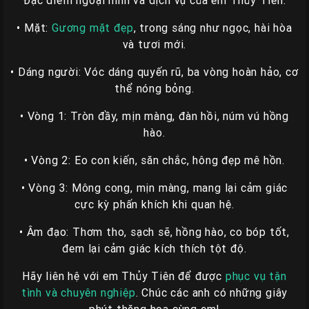
Đặc điểm ngoại hình và dịch vụ của em Thủy Tiên:
Liên
Hệ
• Mặt:
Gương mặt đẹp
, trong sáng như ngọc, hài hòa
và tươi mới.
Group
• Dáng người: Vóc dáng quyến rũ, ba vòng hoàn hảo, cơ
Gái
thể nóng bỏng.
Gọi
Huế
• Vòng 1: Tròn đầy, mịn màng, đàn hồi, núm vú hồng
hào.
• Vòng 2: Eo con kiến, săn chắc, hông đẹp mê hồn.
• Vòng 3: Mông cong, mịn màng, mang lại cảm giác
cực kỳ phấn khích khi quan hệ.
• Âm đạo: Thơm tho, sạch sẽ, hồng hào, co bóp tốt,
đem lại cảm giác kích thích tột độ.
Hãy liên hệ với em Thủy Tiên để được
phục vụ tận
tình và chuyên nghiệp
. Chúc các anh có những giây