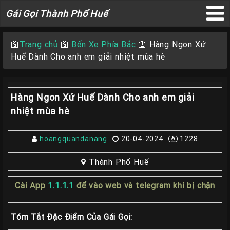
Gái
Gái Gọi Thành Phố Huế
Gọi
×
Thành
🛐
Trang chủ
🛐
Bến Xe Phía Bắc
🛐
Hàng Ngon Xứ
Phố
Huế Dành Cho anh em giải nhiệt mùa hè
Huế
Hàng Ngon Xứ Huế Dành Cho anh em giải
Trang
nhiệt mùa hè
Chủ
hoangquandanang
20-04-2024
1228
Gái
gọi
Thành Phố Huế
Huế
Cài App
1.1.1.1
để vào web và telegram khi bị chặn
Gái
Gọi
Huế
Tóm Tắt Đặc Điểm Của Gái Gọi: