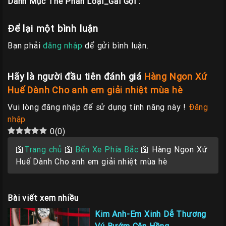
Danh Mục Thẻ Phân Loại_Gái Gọi :
Để lại một bình luận
Bạn phải
đăng nhập
để gửi bình luận.
Hãy là người đầu tiên đánh giá
Hàng Ngon Xứ
Huế Dành Cho anh em giải nhiệt mùa hè
Vui lòng đăng nhập để sử dụng tính năng này !
Đăng
nhập
0
(
0
)
🛐
Trang chủ
🛐
Bến Xe Phía Bắc
🛐
Hàng Ngon Xứ
Huế Dành Cho anh em giải nhiệt mùa hè
Bài viết xem nhiều
Kim Anh-Em Xinh Dễ Thương
Vú Bướm Căn Hồng