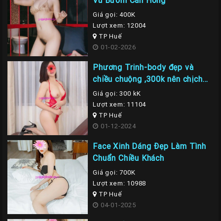
Giá gọi: 400K
Lượt xem: 12004
TP Huế
01-02-2026
Phương Trinh-body đẹp và
chiều chuộng ,300k nên chịch
em là nhất
Giá gọi: 300 kK
Lượt xem: 11104
TP Huế
01-12-2024
Face Xinh Dáng Đẹp Làm Tình
Chuẩn Chiều Khách
Giá gọi: 700K
Lượt xem: 10988
TP Huế
04-01-2025