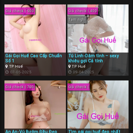
Giá
Rẽ
Giá check | 500
Giá check | 400
Gái
Tạm nghỉ
Gọi
Sinh
Viên
Huế
Gái Gọi Huế Cao Cấp Chuẩn
Tú Linh-Dâm tình – sexy
Gái
Số 1
khiêu gợi Cá tính
TP Huế
TP Huế
Gọi
07-05-2025
09-04-2025
Huế
Kiểm
Giá check | 700
Giá check |
Định
HƯỚNG
DẪN
CHECKER
HUẾ
An An-Vú Bướm Đều Đẹp
Tìm gái gọi huế đẹp nhất