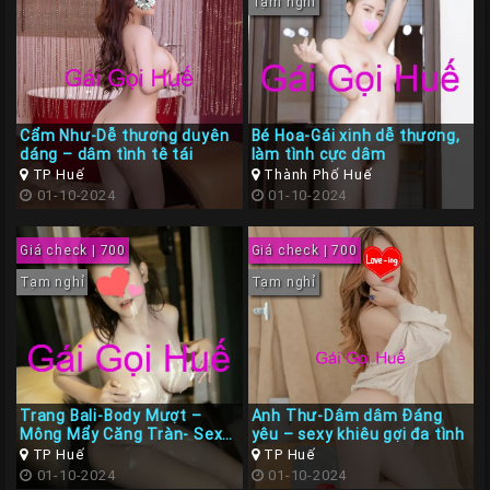
Tạm nghỉ
Cẩm Như-Dễ thương duyên
Bé Hoa-Gái xinh dễ thương,
dáng – dâm tình tê tái
làm tình cực dâm
TP Huế
Thành Phố Huế
01-10-2024
01-10-2024
Giá check | 700
Giá check | 700
Tạm nghỉ
Tạm nghỉ
Trang Bali-Body Mượt –
Anh Thư-Dâm dâm Đáng
Mông Mẩy Căng Tràn- Sexy
yêu – sexy khiêu gợi đa tình
Dâm Đãng
TP Huế
TP Huế
01-10-2024
01-10-2024