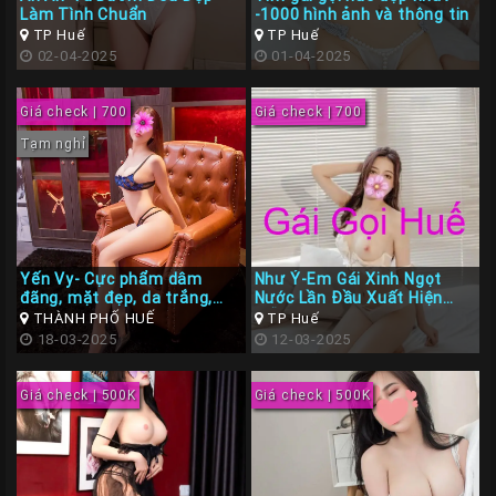
Làm Tình Chuẩn
-1000 hình ảnh và thông tin
Liên
TP Huế
TP Huế
Hệ
02-04-2025
01-04-2025
Group
Giá check | 700
Giá check | 700
Gái
Gọi
Tạm nghỉ
Huế
Yến Vy- Cực phẩm dâm
Như Ý-Em Gái Xinh Ngọt
đãng, mặt đẹp, da trắng,
Nước Lần Đầu Xuất Hiện
bím hồng cực khít
Diễn Đàn Gái Gọi Huế
THÀNH PHỐ HUẾ
TP Huế
18-03-2025
12-03-2025
Giá check | 500K
Giá check | 500K