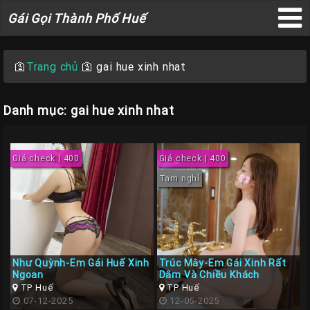
Gái
Gái Gọi Thành Phố Huế
Gọi
×
Thành
Phố
🛐
Trang chủ
🛐
gai hue xinh nhat
Huế
Danh mục: gai hue xinh nhat
Trang
Giá check | 400
Giá check | 400
Chủ
Tạm nghỉ
Gái
gọi
Huế
Gái
Như Quỳnh-Em Gái Huế Xinh
Trúc Mây-Em Gái Xinh Rất
Gọi
Ngoan
Dâm Và Chiều Khách
TP Huế
TP Huế
Huế
07-12-2025
12-05-2025