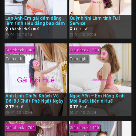
Lan Anh-Em gái dâm dãng ,
Quỳnh Nhi Làm tình Full
làm tình siêu đẳng bao dâm
Service
Thành Phố Huế
TP Huế
01-10-2024
01-10-2024
Giá check | 300
Giá check | 700
Tạm nghỉ
Tạm nghỉ
Ánh Linh-Chiều Khách Vô
Ngọc Yến – Em Hàng Xinh
Đối BJ Chất Phê Ngất Ngây
Mới Xuất Hiện ở Huế
TP Huế
TP Huế
01-10-2024
01-10-2024
Giá check | 700
Giá check | 400