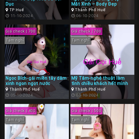
Dục
Mặt Xinh – Body Đẹp
TP Huế
Thành Phố Huế
11-10-2024
06-10-2024
Giá check | 700
Giá check | 700
Tạm nghỉ
Tạm nghỉ
Ngọc Bích-gái miền tây dâm
Mỹ Tâm-nghệ thuật làm
xinh ngon ngọt nước
tình chiều khách hết mình
Thành Phố Huế
Thành Phố Huế
05-10-2024
05-10-2024
Giá check | 400
Giá check | 500
Tạm nghỉ
Tạm nghỉ