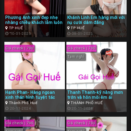
Phương Anh xinh đẹp nhẹ
Khánh Linh Em hàng mới với
nhàng chiều khách lắm luôn
nụ cười dâm đãng
TP HUẾ
TP HUẾ
10-01-2025
08-01-2025
Giá check | 700
Giá check | 700
Tạm nghỉ
Hạnh Phan- Hàng ngoan
Thanh Thanh-kỹ năng mơn
xinh thân hình tuyệt tác
trớn và hôn môi êm ái
Thành Phố Huế
THÀNH PHỐ HUẾ
20-11-2024
20-11-2024
Giá check | 700
Giá check | 700