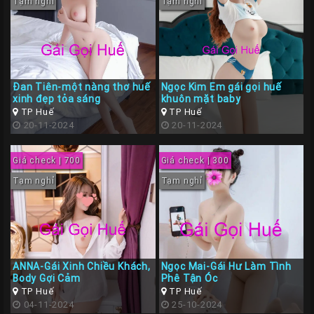
Tạm nghỉ
Tạm nghỉ
Đan Tiên-một nàng thơ huế
Ngọc Kim Em gái gọi huế
xinh đẹp tỏa sáng
khuôn mặt baby
TP Huế
TP Huế
20-11-2024
20-11-2024
Giá check | 700
Giá check | 300
Tạm nghỉ
Tạm nghỉ
ANNA-Gái Xinh Chiều Khách,
Ngọc Mai-Gái Hư Làm Tình
Body Gợi Cảm
Phê Tận Óc
TP Huế
TP Huế
04-11-2024
25-10-2024