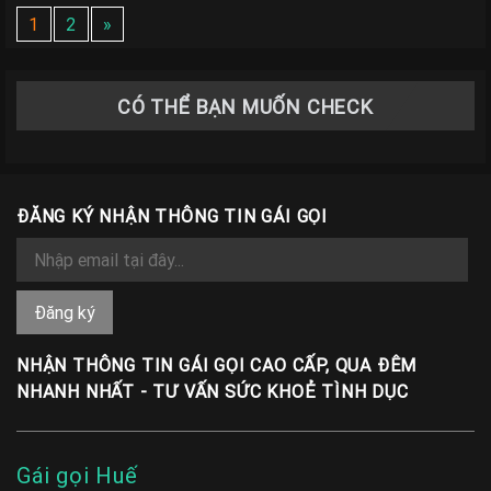
1
2
»
CÓ THỂ BẠN MUỐN CHECK
ĐĂNG KÝ NHẬN THÔNG TIN GÁI GỌI
NHẬN THÔNG TIN GÁI GỌI CAO CẤP, QUA ĐÊM
NHANH NHẤT - TƯ VẤN SỨC KHOẺ TÌNH DỤC
Gái gọi Huế