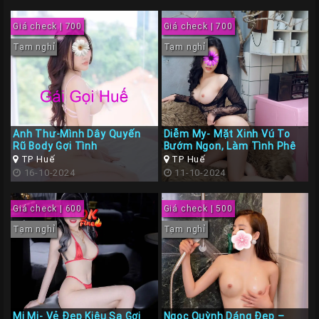
Giá check | 700
Giá check | 700
Tạm nghỉ
Tạm nghỉ
Anh Thư-Mình Dây Quyến
Diễm My- Mặt Xinh Vú To
Rũ Body Gợi Tình
Bướm Ngon, Làm Tình Phê
TP Huế
TP Huế
16-10-2024
11-10-2024
Giá check | 600
Giá check | 500
Tạm nghỉ
Tạm nghỉ
Mi Mi- Vẻ Đẹp Kiêu Sa Gợi
Ngọc Quỳnh Dáng Đẹp –