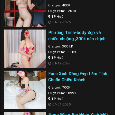
Giá gọi: 400K
Lượt xem: 12010
TP Huế
01-02-2026
Phương Trinh-body đẹp và
chiều chuộng ,300k nên chịch
em là nhất
Giá gọi: 300 kK
Lượt xem: 11109
TP Huế
01-12-2024
Face Xinh Dáng Đẹp Làm Tình
Chuẩn Chiều Khách
Giá gọi: 700K
Lượt xem: 10993
TP Huế
04-01-2025
Ngọc Yến – Em Hàng Xinh Mới