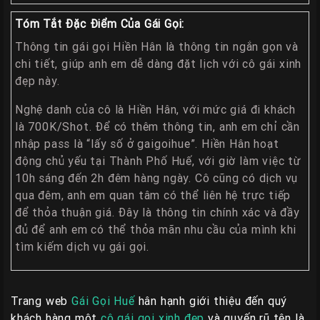
Giá
Rẽ
Tóm Tắt Đặc Điểm Của Gái Gọi:
Gái
Thông tin gái gọi Hiền Hân là thông tin ngắn gọn và
chi tiết, giúp anh em dễ dàng đặt lịch với cô gái xinh
Gọi
đẹp này.
Sinh
Viên
Nghệ danh của cô là Hiền Hân, với mức giá đi khách
Huế
là 700K/Shot. Để có thêm thông tin, anh em chỉ cần
nhập pass là “lấy số ở gaigoihue”. Hiền Hân hoạt
Gái
động chủ yếu tại Thành Phố Huế, với giờ làm việc từ
Gọi
10h sáng đến 2h đêm hàng ngày. Cô cũng có dịch vụ
Huế
qua đêm, anh em quan tâm có thể liên hệ trực tiếp
Kiểm
để thỏa thuận giá. Đây là thông tin chính xác và đầy
Định
đủ để anh em có thể thỏa mãn nhu cầu của mình khi
tìm kiếm dịch vụ gái gọi.
HƯỚNG
DẪN
CHECKER
Trang web
Gái Gọi Huế
hân hạnh giới thiệu đến quý
HUẾ
khách hàng một
cô gái gọi xinh đẹp
và quyến rũ tên là