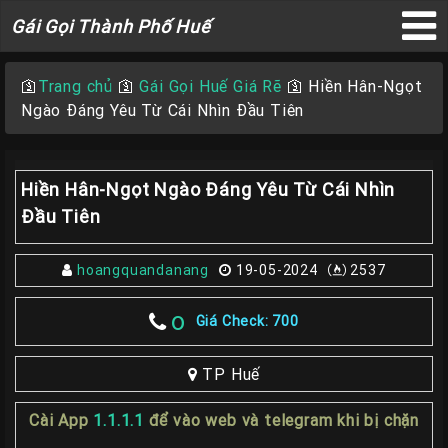
Gái
Gái Gọi Thành Phố Huế
Gọi
×
Thành
🛐
Trang chủ
🛐
Gái Gọi Huế Giá Rẽ
🛐
Hiền Hân-Ngọt
Phố
Ngào Đáng Yêu Từ Cái Nhìn Đầu Tiên
Huế
Hiền Hân-Ngọt Ngào Đáng Yêu Từ Cái Nhìn
Trang
Đầu Tiên
Chủ
hoangquandanang
19-05-2024
2537
Gái
gọi
o
Giá Check: 700
Huế
Gái
TP Huế
Gọi
Cài App
1.1.1.1
để vào web và telegram khi bị chặn
Huế