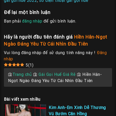
gai goi hue 2022
,
số điện thoại gái gọi huế
Để lại một bình luận
Bạn phải
đăng nhập
để gửi bình luận.
Hãy là người đầu tiên đánh giá
Hiền Hân-Ngọt
Ngào Đáng Yêu Từ Cái Nhìn Đầu Tiên
Vui lòng đăng nhập để sử dụng tính năng này !
Đăng
nhập
5
(
1
)
🛐
Trang chủ
🛐
Gái Gọi Huế Giá Rẽ
🛐
Hiền Hân-
Ngọt Ngào Đáng Yêu Từ Cái Nhìn Đầu Tiên
Bài viết xem nhiều
Kim Anh-Em Xinh Dễ Thương
Vú Bướm Căn Hồng