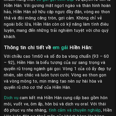
Liên
Hiền Hân. Với gương mặt ngọt ngào và thân hình hoàn
Hệ
hảo, Hiền Hân sở hữu cặp ngực đầy đặn, vòng eo thon
thả và đôi mông căng tròn, gợi cảm. Không chỉ vẻ
Group
ngoài bốc lửa, Hiền Hân còn có kỹ năng làm tình điêu
Gái
luyện, mang đến những trải nghiệm tuyệt vời cho quý
Gọi
khách.
Huế
Thông tin chi tiết về
em gái
Hiền Hân:
Với chiều cao 1m60 và số đo ba vòng chuẩn (93 – 60
– 92), Hiền Hân là biểu tượng của sự sang trọng và
quyến rũ trong ngành gái gọi. Vòng 1 của cô ấy đẹp tự
nhiên, săn chắc và luôn tươi cười. Vòng eo thon gọn
và vòng mông to, mịn màng tạo nên sự hài hòa và
quyến rũ cho cơ thể của Hiền Hân.
Dịch vụ
cam kết mà Hiền Hân cung cấp bao gồm hôn
môi, vuốt ve, ôm ấp, hôn bú và dịch vụ oral. Với thái
độ phục vụ nhẹ nhàng,
tình cảm và chuyên nghiệp
, Hiền