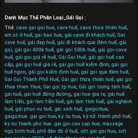
Danh Mục Thẻ Phân Loại_Gái Gọi :
Thẻ:
cave gai goi hue
,
cave huế
,
cave thừa thiên huế
,
em út ở huế
,
gai bao hue
,
gái cave đi khách huế
,
Gai
cave huế
,
gái đẹp huế
,
gái đi khách qua đêm huế
,
gái
gọi
,
gái gọi 400k huế
,
gái gọi 500k huế
,
gái gọi cave
huế
,
gái gọi giá rẽ huế
,
Gái Gọi Huế
,
gái gọi huế cao
cấp
,
gái gọi huế giá rẽ
,
gái gọi huế kiểm định
,
gái gọi
huế ngon
,
gái gọi kiểm định huế
,
gái gọi qua đêm huế
,
Gái Gọi Thành Phố Huế
,
Gái gọi thừa thiên huế
,
gai goi
thua thien thue
,
Gai goi tp hue
,
Gái gọi trung tâm huế
,
gái huế
,
gái huế đứng đường
,
gai hue gia re
,
gái huế
làm tiền
,
gái làm tiền huế
,
gái làm tình huế
,
gái nghành
huế
,
gái phục vụ huế
,
gái xinh huế
,
gaigoihue
,
gaigoihue. gai goi hue
,
ky nu hue
,
kỹ nữ thành phố huế
,
ky nu thanh pho hue. gai goi cao cap hue
,
massage
ngự bình huế
,
phố đèn đỏ ở huế
,
sdt gai goi hue
,
sdt