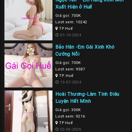
Xuất Hiện ở Huế
Giá gọi: 700K
Lượt xem: 10242
TP Huế
01-10-2024
Bảo Hân -Em Gái Xinh Khó
Cưỡng Nỗi
Giá gọi: 700K
Lượt xem: 9587
TP. Huế
13-07-2024
Hoài Thương-Làm Tình Điêu
Luyện Hết Mình
Giá gọi: 300K
Lượt xem: 9216
TP Huế
02-06-2026