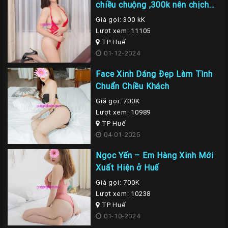
chiều chuộng ,300k nên chịch
em là nhất
Giá gọi: 300 kK
Lượt xem: 11105
TP Huế
01-12-2024
Face Xinh Dáng Đẹp Làm Tình
Chuẩn Chiều Khách
Giá gọi: 700K
Lượt xem: 10989
TP Huế
04-01-2025
Ngọc Yến – Em Hàng Xinh Mới
Xuất Hiện ở Huế
Giá gọi: 700K
Lượt xem: 10238
TP Huế
01-10-2024