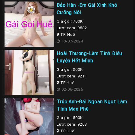
Bảo Hân -Em Gái Xinh Khó
Cưỡng Nỗi
Giá gọi: 700K
Lượt xem: 9582
TP. Huế
13-07-2024
Hoài Thương-Làm Tình Điêu
Luyện Hết Mình
Giá gọi: 300K
Lượt xem: 9211
TP Huế
02-06-2026
Trúc Anh-Gái Ngoan Ngọt Làm
Tình Max Phê
Giá gọi: 500K
Lượt xem: 9203
TP Huế