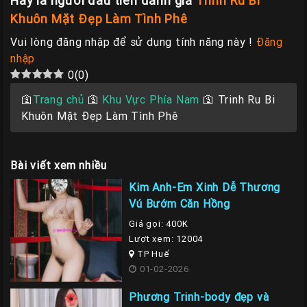
Hãy là người đầu tiên đánh giá
Trinh Ru Bi
Khuôn Mặt Đẹp Làm Tình Phê
Vui lòng đăng nhập để sử dụng tính năng này !
Đăng
nhập
0
(
0
)
🛐
Trang chủ
🛐
Khu Vực Phía Nam
🛐
Trinh Ru Bi
Khuôn Mặt Đẹp Làm Tình Phê
Bài viết xem nhiều
Kim Anh-Em Xinh Dễ Thương
Vú Bướm Căn Hồng
Giá gọi: 400K
Lượt xem: 12004
TP Huế
01-02-2026
Phương Trinh-body đẹp và