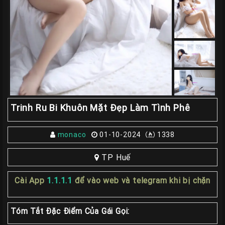
Giá
Rẽ
Gái
Gọi
Sinh
Viên
Huế
Gái
Trinh Ru Bi Khuôn Mặt Đẹp Làm Tình Phê
Gọi
Huế
monaco
01-10-2024
1338
Kiểm
Định
TP Huế
HƯỚNG
Cài App
1.1.1.1
để vào web và telegram khi bị chặn
DẪN
CHECKER
Tóm Tắt Đặc Điểm Của Gái Gọi:
HUẾ