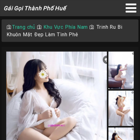
Gái
Gái Gọi Thành Phố Huế
Gọi
×
Thành
🛐
Trang chủ
🛐
Khu Vực Phía Nam
🛐
Trinh Ru Bi
Phố
Khuôn Mặt Đẹp Làm Tình Phê
Huế
Trang
Chủ
Gái
gọi
Huế
Gái
Gọi
Huế