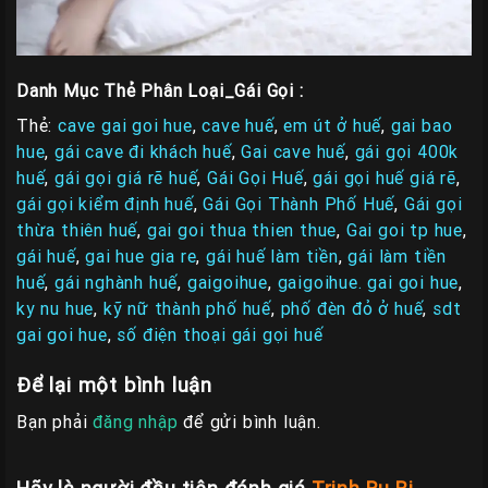
Danh Mục Thẻ Phân Loại_Gái Gọi :
Thẻ:
cave gai goi hue
,
cave huế
,
em út ở huế
,
gai bao
hue
,
gái cave đi khách huế
,
Gai cave huế
,
gái gọi 400k
huế
,
gái gọi giá rẽ huế
,
Gái Gọi Huế
,
gái gọi huế giá rẽ
,
gái gọi kiểm định huế
,
Gái Gọi Thành Phố Huế
,
Gái gọi
thừa thiên huế
,
gai goi thua thien thue
,
Gai goi tp hue
,
gái huế
,
gai hue gia re
,
gái huế làm tiền
,
gái làm tiền
huế
,
gái nghành huế
,
gaigoihue
,
gaigoihue. gai goi hue
,
ky nu hue
,
kỹ nữ thành phố huế
,
phố đèn đỏ ở huế
,
sdt
gai goi hue
,
số điện thoại gái gọi huế
Để lại một bình luận
Bạn phải
đăng nhập
để gửi bình luận.