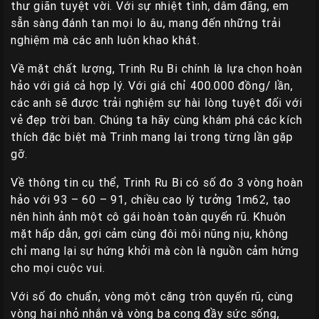
thư giãn tuyệt vời. Với sự nhiệt tình, dâm đãng, em
sẵn sàng đánh tan mọi lo âu, mang đến những trải
nghiệm mà các anh luôn khao khát.
Về mặt chất lượng, Trinh Ru Bi chính là lựa chọn hoàn
hảo với giá cả hợp lý. Với giá chỉ 400.000 đồng/ lần,
các anh sẽ được trải nghiệm sự hài lòng tuyệt đối với
vẻ đẹp trời ban. Chúng ta hãy cùng khám phá các kích
thích đặc biệt mà Trinh mang lại trong từng lần gặp
gỡ.
Về thông tin cụ thể, Trinh Ru Bi có số đo 3 vòng hoàn
hảo với 93 – 60 – 91, chiều cao lý tưởng 1m62, tạo
nên hình ảnh một cô gái hoàn toàn quyến rũ. Khuôn
mặt hấp dẫn, gợi cảm cùng đôi môi nũng nịu, không
chỉ mang lại sự hứng khởi mà còn là nguồn cảm hứng
cho mọi cuộc vui.
Với số đo chuẩn, vòng một căng tròn quyến rũ, cùng
vòng hai nhỏ nhắn và vòng ba cong đầy sức sống,