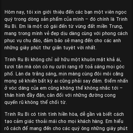
Liên
Hệ
Hôm nay, tôi xin giới thiệu đến các bạn một viên ngọc
quý trong dòng sản phẩm của mình – đó chính là Trinh
Group
Ru Bi. Em là một cô gái đến từ vùng đất miền Trung,
Gái
mang trong mình vẻ đẹp dịu dàng cùng với phong cách
Gọi
phục vụ chu đáo, đảm bảo sẽ mang đến cho các anh
Huế
những giây phút thư giãn tuyệt vời nhất.
Trinh Ru Bi không chỉ sở hữu một khuôn mặt khả ái,
tươi tắn mà còn có nụ cười rạng rỡ toả sáng mọi góc
phố. Làn da trắng sáng, mịn màng cùng đôi môi căng
mọng sẽ khiến bất kỳ ai cũng phải say đắm. Điểm nhấn
ở vóc dáng của em cũng không thể không nhắc tới –
thân hình đầy đặn, cân đối với những đường cong
quyến rũ không thể chối từ.
Trinh Ru Bi có tính tình hiền hòa, dễ gần và biết cách
tạo cảm giác thoải mái cho mọi khách hàng. Em hiểu
rõ cách để mang đến cho các quý ông những giây phút