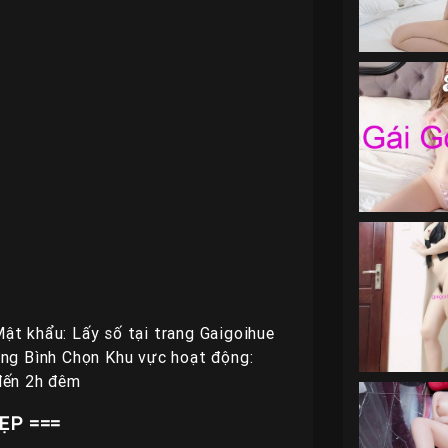
ật khẩu: Lấy số tại trang Gaigoihue
àng Bình Chọn Khu vực hoạt động:
 đến 2h đêm
ẸP ===