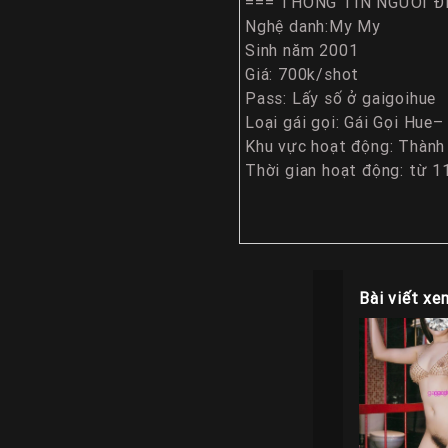
=== THÔNG TIN NGƯỜI Đ
Nghệ danh:My My
Sinh năm 2001
Giá: 700k/shot
Pass: Lấy số ở gaigoihue
Loại gái gọi: Gái Gọi Hue
Khu vực hoạt động: Thành
Thời gian hoạt động: từ 1
Bài viết xe