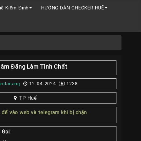
uế Kiểm Định
HƯỚNG DẪN CHECKER HUẾ
Dâm Đãng Làm Tình Chất
andanang
12-04-2024
1238
TP Huế
1
để vào web và telegram khi bị chặn
 Gọi: