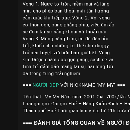
Vòng 1: Ngực to tròn, mềm mại và láng
mịn, cho phép bạn thoải mái tận hưởng
cảm giác khi tiếp xúc. Vòng 2: Với vòng
eo thon gọn, bụng phẳng phiu, việc ôm ấp
sẽ đem lại sự sảng khoái và thoải mái.
Vòng 3: Mông căng tròn, có độ đàn hồi
tốt, khiến cho những tư thế như doggy
trở nên tuyệt vời hơn bao giờ hết. Vùng
kín: Được chăm sóc gọn gàng, sạch sẽ và
tinh tế, đảm bảo mang lại sự hài lòng tối
đa trong từng trải nghiệm
===
NGƯỜI ĐẸP
VỚI NICKNAME “MY MY” ===
Tên thật: My My Năm sinh: 2001 Giá: 700k/lần M
Loại gái gọi: Gái gọi Huế – Hàng Kiểm Định – H
Thành phố Huế Thời gian làm việc: từ 11h trưa
=== ĐÁNH GIÁ TỔNG QUAN VỀ NGƯỜI Đ