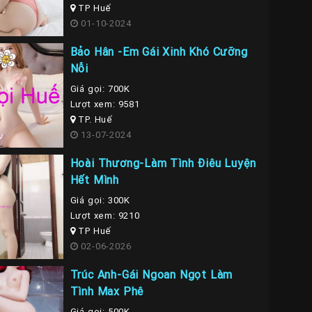
TP Huế
01-10-2024
Bảo Hân -Em Gái Xinh Khó Cưỡng
Nỗi
Giá gọi: 700K
Lượt xem: 9581
TP. Huế
13-07-2024
Hoài Thương-Làm Tình Điêu Luyện
Hết Mình
Giá gọi: 300K
Lượt xem: 9210
TP Huế
02-06-2026
Trúc Anh-Gái Ngoan Ngọt Làm
Tình Max Phê
Giá gọi: 500K