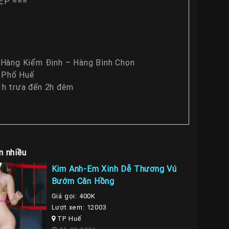
ẸP ===
– Hàng Kiểm Định – Hàng Bình Chọn
 Phố Huế
1h trưa đến 2h đêm
m nhiều
Kim Anh-Em Xinh Dễ Thương Vú
Bướm Căn Hồng
Giá gọi: 400K
Lượt xem: 12003
TP Huế