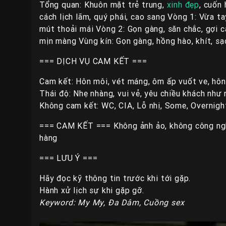
Tổng quan: Khuôn mặt trẻ trung,
xinh đẹp
, cuốn
cách lịch lãm, quý phái, cao sang Vòng 1: Vừa t
mút thoải mái Vòng 2: Gọn gàng, săn chắc, gợi c
mịn màng Vùng kín: Gọn gàng, hồng hào, khít, sạ
=== DỊCH VỤ CAM KẾT ===
Cam kết: Hôn môi, vét máng, ôm ấp vuốt ve, hôn 
Thái độ: Nhẹ nhàng, vui vẻ, yêu chiều khách như 
Không cam kết: WC, CIA, Lỗ nhị, Some, Overnigh
=== CAM KẾT === Không ảnh ảo, không công ngh
hàng
=== LƯU Ý ===
Hãy đọc kỹ thông tin trước khi tới gặp.
Hành xử lịch sự khi gặp gỡ.
Keyword: My My, Đa Dâm, Cuồng sex