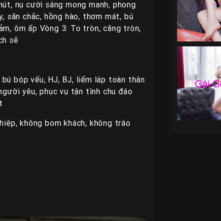
 hút, nụ cười sáng mong manh, phong
ay, săn chắc, hồng hào, thơm mát, bú
ảm, ôm ấp Vòng 3: To tròn, căng tròn,
ch sẽ
bú bóp vếu, HJ, BJ, liếm láp toàn thân
người yêu, phục vụ tận tình chu đáo
t
iệp, không bom khách, không tráo