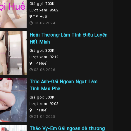
Giá gọi: 700K
Lượt xem: 9582
TP. Huế
13-07-2024
Hoài Thương-Làm Tình Điêu Luyện
Hết Mình
Giá gọi: 300K
Lượt xem: 9212
TP Huế
02-06-2026
Trúc Anh-Gái Ngoan Ngọt Làm
Tình Max Phê
Giá gọi: 500K
Lượt xem: 9203
TP Huế
21-04-2025
Thảo Vy-Em Gái ngoan dễ thương