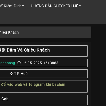
uế Kiểm Định
HƯỚNG DẪN CHECKER HUẾ
hiều Khách
Rất Dâm Và Chiều Khách
andanang
12-05-2025
3883
TP Huế
1
để vào web và telegram khi bị chặn
 Gọi: