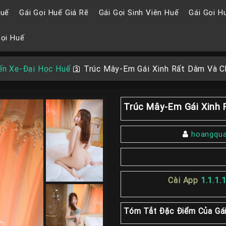
Huế
Gái Gọi Huế Giá Rẽ
Gái Gọi Sinh Viên Huế
Gái Gọi H
Gọi Huế
ến Xe-Đại Học Huế
🛐
Trúc Mây-Em Gái Xinh Rất Dâm Và C
Trúc Mây-Em Gái Xinh 
hoangqu
Cài App
1.1.1.
Tóm Tắt Đặc Điểm Của Gái