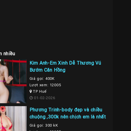
m nhiều
Kim Anh-Em Xinh Dễ Thương Vú
Bướm Căn Hồng
Giá gọi: 400K
Lượt xem: 12005
TP Huế
01-02-2026
Phương Trinh-body đẹp và chiều
chuộng ,300k nên chịch em là nhất
Giá gọi: 300 kK