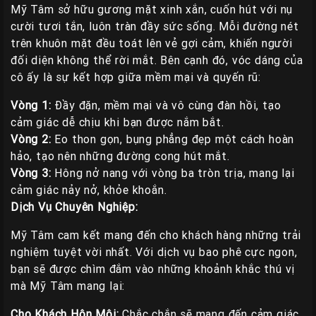
Mỹ Tâm sở hữu gương mặt xinh xắn, cuốn hút với nụ
Liên
cười tươi tắn, luôn tràn đầy sức sống. Mỗi đường nét
Hệ
trên khuôn mặt đều toát lên vẻ gợi cảm, khiến người
Group
đối diện không thể rời mắt. Bên cạnh đó, vóc dáng của
Gái
cô ấy là sự kết hợp giữa mềm mại và quyến rũ:
Gọi
Vòng 1:
Đầy đặn, mềm mại và vô cùng đàn hồi, tạo
Huế
cảm giác dễ chịu khi bạn được nắm bắt.
Vòng 2:
Eo thon gọn, bụng phẳng đẹp một cách hoàn
hảo, tạo nên những đường cong hút mắt.
Vòng 3:
Hông nở nang với vòng ba tròn trịa, mang lại
cảm giác nảy nở, khỏe khoắn.
Dịch Vụ Chuyên Nghiệp:
Mỹ Tâm cam kết mang đến cho khách hàng những trải
nghiệm tuyệt vời nhất. Với dịch vụ bao phê cực ngon,
bạn sẽ được chìm đắm vào những khoảnh khắc thú vị
mà Mỹ Tâm mang lại:
Cho Khách Hôn Môi:
Chắc chắn sẽ mang đến cảm giác