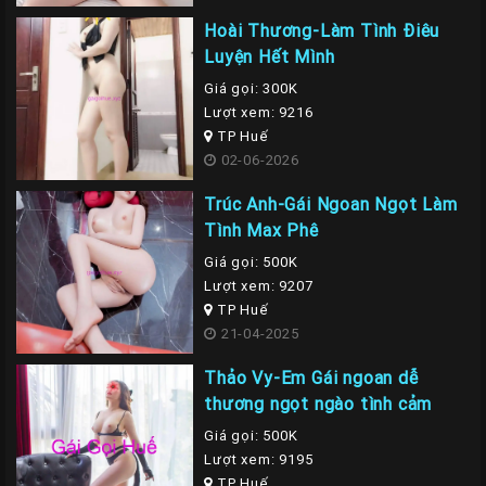
Hoài Thương-Làm Tình Điêu
Luyện Hết Mình
Giá gọi: 300K
Lượt xem: 9216
TP Huế
02-06-2026
Trúc Anh-Gái Ngoan Ngọt Làm
Tình Max Phê
Giá gọi: 500K
Lượt xem: 9207
TP Huế
21-04-2025
Thảo Vy-Em Gái ngoan dễ
thương ngọt ngào tình cảm
Giá gọi: 500K
Lượt xem: 9195
TP Huế