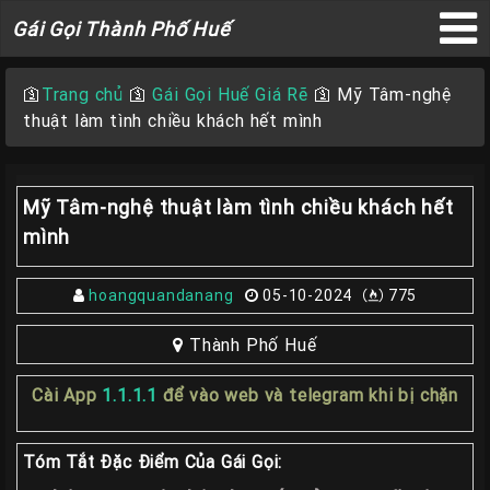
Gái
Gái Gọi Thành Phố Huế
Gọi
×
Thành
🛐
Trang chủ
🛐
Gái Gọi Huế Giá Rẽ
🛐
Mỹ Tâm-nghệ
Phố
thuật làm tình chiều khách hết mình
Huế
Mỹ Tâm-nghệ thuật làm tình chiều khách hết
Trang
mình
Chủ
hoangquandanang
05-10-2024
775
Gái
gọi
Thành Phố Huế
Huế
Cài App
1.1.1.1
để vào web và telegram khi bị chặn
Gái
Gọi
Huế
Tóm Tắt Đặc Điểm Của Gái Gọi: