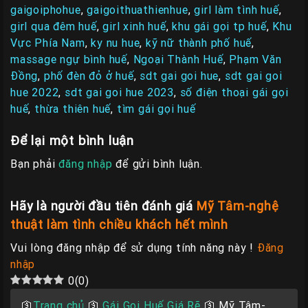
gaigoiphohue
,
gaigoithuathienhue
,
girl làm tình huế
,
girl qua đêm huế
,
girl xinh huế
,
khu gái gọi tp huế
,
Khu
Vực Phía Nam
,
ky nu hue
,
kỹ nữ thành phố huế
,
massage ngự bình huế
,
Ngoại Thành Huế
,
Phạm Văn
Đồng
,
phố đèn đỏ ở huế
,
sdt gai goi hue
,
sdt gai goi
hue 2022
,
sdt gai goi hue 2023
,
số điện thoại gái gọi
huế
,
thừa thiên huế
,
tìm gái gọi huế
Để lại một bình luận
Bạn phải
đăng nhập
để gửi bình luận.
Hãy là người đầu tiên đánh giá
Mỹ Tâm-nghệ
thuật làm tình chiều khách hết mình
Vui lòng đăng nhập để sử dụng tính năng này !
Đăng
nhập
0
(
0
)
🛐
Trang chủ
🛐
Gái Gọi Huế Giá Rẽ
🛐
Mỹ Tâm-