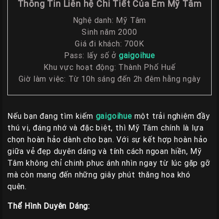
Giá
Thông Tin Liên hệ Chi Tiết Của Em Mỹ Tâm
Rẽ
Nghệ danh: Mỹ Tâm
Gái
Sinh năm 2000
Giá đi khách: 700K
Gọi
Pass: lấy số ở
gaigoihue
Sinh
Khu vực hoạt động: Thành Phố Huế
Viên
Giờ làm việc: Từ 10h sáng đến 2h đêm hằng ngày
Huế
Gái
Gọi
Nếu bạn đang tìm kiếm
gaigoihue
một trải nghiệm đầy
Huế
thú vị, đáng nhớ và đặc biệt, thì Mỹ Tâm chính là lựa
Kiểm
chọn hoàn hảo dành cho bạn. Với sự kết hợp hoàn hảo
Định
giữa vẻ đẹp duyên dáng và tính cách ngoan hiền, Mỹ
Tâm không chỉ chinh phục ánh nhìn ngay từ lúc gặp gỡ
HƯỚNG
mà còn mang đến những giây phút thăng hoa khó
DẪN
quên.
CHECKER
Thể Hình Duyên Dáng:
HUẾ