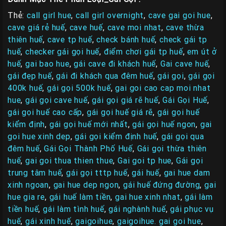
Thẻ:
call girl hue
,
call girl overnight
,
cave gai goi hue
,
cave giá rẻ huế
,
cave huế
,
cave moi nhat
,
cave thừa
thiên huế
,
cave tp huế
,
check bánh huế
,
check gái tp
huế
,
checker gái gọi huế
,
điểm chơi gái tp huế
,
em út ở
huế
,
gai bao hue
,
gái cave đi khách huế
,
Gai cave huế
,
gái đẹp huế
,
gái đi khách qua đêm huế
,
gái gọi
,
gái gọi
400k huế
,
gái gọi 500k huế
,
gai goi cao cap moi nhat
hue
,
gái gọi cave huế
,
gái gọi giá rẽ huế
,
Gái Gọi Huế
,
gái gọi huế cao cấp
,
gái gọi huế giá rẽ
,
gái gọi huế
kiểm định
,
gái gọi huế mới nhất
,
gái gọi huế ngon
,
gai
goi hue xinh dep
,
gái gọi kiểm định huế
,
gái gọi qua
đêm huế
,
Gái Gọi Thành Phố Huế
,
Gái gọi thừa thiên
huế
,
gai goi thua thien thue
,
Gai goi tp hue
,
Gái gọi
trung tâm huế
,
gái gọi tttp huế
,
gái huế
,
gai hue dam
xinh ngoan
,
gai hue dep ngon
,
gái huế đứng đường
,
gai
hue gia re
,
gái huế làm tiền
,
gai hue xinh nhat
,
gái làm
tiền huế
,
gái làm tình huế
,
gái nghành huế
,
gái phục vụ
huế
,
gái xinh huế
,
gaigoihue
,
gaigoihue. gai goi hue
,