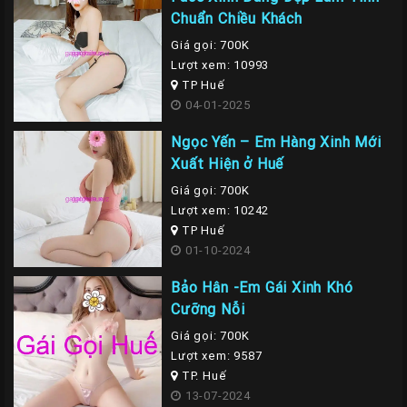
Chuẩn Chiều Khách
Giá gọi: 700K
Lượt xem: 10993
TP Huế
04-01-2025
Ngọc Yến – Em Hàng Xinh Mới
Xuất Hiện ở Huế
Giá gọi: 700K
Lượt xem: 10242
TP Huế
01-10-2024
Bảo Hân -Em Gái Xinh Khó
Cưỡng Nỗi
Giá gọi: 700K
Lượt xem: 9587
TP. Huế
13-07-2024