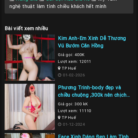
nghệ thuật làm tình chiều khách hết mình
Bài viết xem nhiều
Kim Anh-Em Xinh Dễ Thương
Vú Bướm Căn Hồng
Giá gọi: 400K
Lượt xem: 12011
TP Huế
01-02-2026
Phương Trinh-body đẹp và
chiều chuộng ,300k nên chịch
em là nhất
Giá gọi: 300 kK
Lượt xem: 11110
TP Huế
01-12-2024
Face Xinh Dáng Đẹp Làm Tình