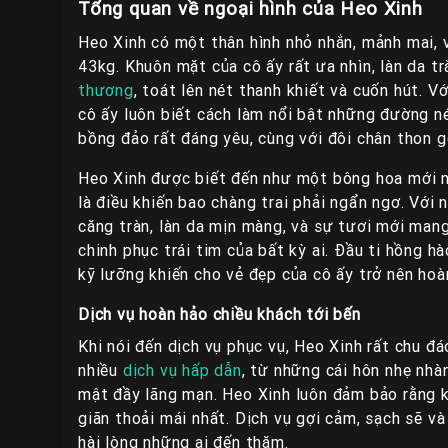
Tổng quan về ngoại hình của Heo Xinh
Heo Xinh có một thân hình nhỏ nhắn, mảnh mai, 
43kg. Khuôn mặt của cô ấy rất ưa nhìn, làn da 
thương
, toát lên nét thanh khiết và cuốn hút. V
cô ấy luôn biết cách làm nổi bật những đường né
bồng đảo rất đáng yêu, cùng với đôi chân thon g
Heo Xinh được biết đến như một bông hoa mới nở
là điều khiến bao chàng trai phải ngẩn ngơ. Vớ
căng tràn, làn da mịn màng, và sự tươi mới man
chinh phục trái tim của bất kỳ ai. Đầu ti hồng h
kỹ lưỡng khiến cho vẻ đẹp của cô ấy trở nên hoà
Dịch vụ hoàn hảo chiều khách tới bến
Khi nói đến dịch vụ phục vụ, Heo Xinh rất chu đá
nhiều
dịch vụ hấp dẫn
, từ những cái hôn nhẹ nhà
mật đầy lãng mạn. Heo Xinh luôn đảm bảo rằng 
giãn thoải mái nhất. Dịch vụ gợi cảm, sạch sẽ và
hài lòng những ai đến thăm.