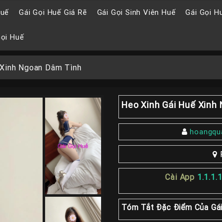
Huế
Gái Gọi Huế Giá Rẽ
Gái Gọi Sinh Viên Huế
Gái Gọi H
Gọi Huế
 Xinh Ngoan Dâm Tình
Heo Xinh Gái Huế Xinh
hoangqu
Cài App
1.1.1.
Tóm Tắt Đặc Điểm Của Gái