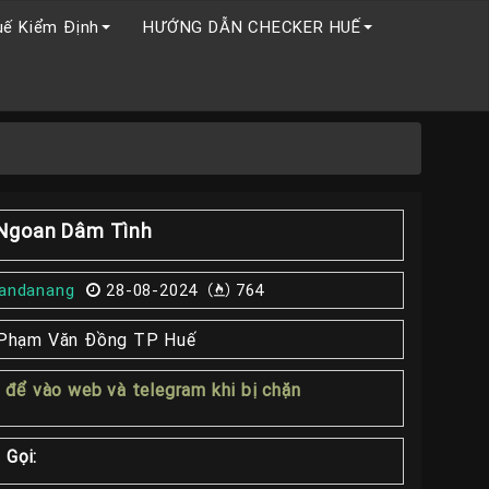
uế Kiểm Định
HƯỚNG DẪN CHECKER HUẾ
 Ngoan Dâm Tình
andanang
28-08-2024
764
Phạm Văn Đồng TP Huế
1
để vào web và telegram khi bị chặn
 Gọi: