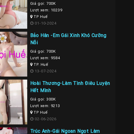
Giá gọi: 700K
Lượt xem: 10239
TP Huế
01-10-2024
Bảo Hân -Em Gái Xinh Khó Cưỡng
Nỗi
Giá gọi: 700K
Lượt xem: 9584
TP. Huế
13-07-2024
Hoài Thương-Làm Tình Điêu Luyện
Hết Mình
Giá gọi: 300K
Lượt xem: 9213
TP Huế
02-06-2026
Trúc Anh-Gái Ngoan Ngọt Làm