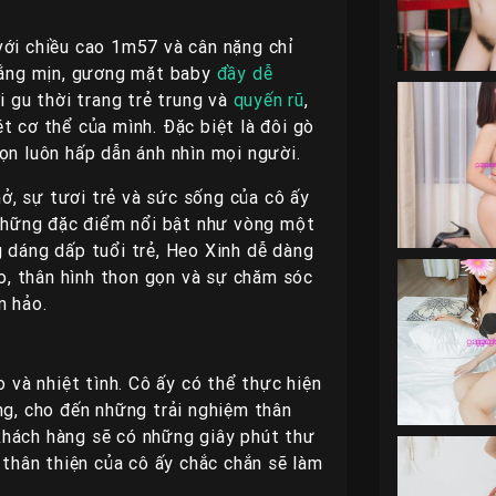
với chiều cao 1m57 và cân nặng chỉ
trắng mịn, gương mặt baby
đầy dễ
ới gu thời trang trẻ trung và
quyến rũ
,
t cơ thể của mình. Đặc biệt là đôi gò
ọn luôn hấp dẫn ánh nhìn mọi người.
, sự tươi trẻ và sức sống của cô ấy
i những đặc điểm nổi bật như vòng một
g dáng dấp tuổi trẻ, Heo Xinh dễ dàng
ào, thân hình thon gọn và sự chăm sóc
n hảo.
o và nhiệt tình. Cô ấy có thể thực hiện
ng, cho đến những trải nghiệm thân
khách hàng sẽ có những giây phút thư
 thân thiện của cô ấy chắc chắn sẽ làm