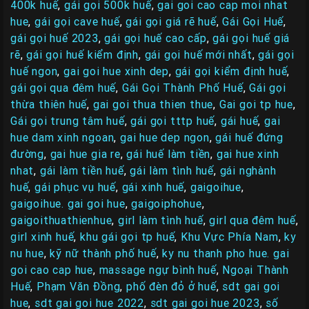
400k huế
,
gái gọi 500k huế
,
gai goi cao cap moi nhat
hue
,
gái gọi cave huế
,
gái gọi giá rẽ huế
,
Gái Gọi Huế
,
gái gọi huế 2023
,
gái gọi huế cao cấp
,
gái gọi huế giá
rẽ
,
gái gọi huế kiểm định
,
gái gọi huế mới nhất
,
gái gọi
huế ngon
,
gai goi hue xinh dep
,
gái gọi kiểm định huế
,
gái gọi qua đêm huế
,
Gái Gọi Thành Phố Huế
,
Gái gọi
thừa thiên huế
,
gai goi thua thien thue
,
Gai goi tp hue
,
Gái gọi trung tâm huế
,
gái gọi tttp huế
,
gái huế
,
gai
hue dam xinh ngoan
,
gai hue dep ngon
,
gái huế đứng
đường
,
gai hue gia re
,
gái huế làm tiền
,
gai hue xinh
nhat
,
gái làm tiền huế
,
gái làm tình huế
,
gái nghành
huế
,
gái phục vụ huế
,
gái xinh huế
,
gaigoihue
,
gaigoihue. gai goi hue
,
gaigoiphohue
,
gaigoithuathienhue
,
girl làm tình huế
,
girl qua đêm huế
,
girl xinh huế
,
khu gái gọi tp huế
,
Khu Vực Phía Nam
,
ky
nu hue
,
kỹ nữ thành phố huế
,
ky nu thanh pho hue. gai
goi cao cap hue
,
massage ngự bình huế
,
Ngoại Thành
Huế
,
Phạm Văn Đồng
,
phố đèn đỏ ở huế
,
sdt gai goi
hue
,
sdt gai goi hue 2022
,
sdt gai goi hue 2023
,
số