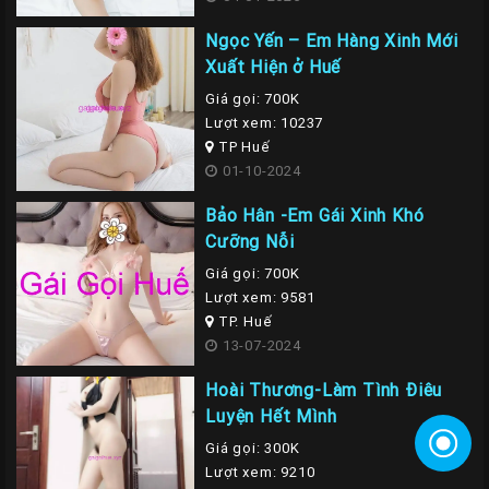
Ngọc Yến – Em Hàng Xinh Mới
Xuất Hiện ở Huế
Giá gọi: 700K
Lượt xem: 10237
TP Huế
01-10-2024
Bảo Hân -Em Gái Xinh Khó
Cưỡng Nỗi
Giá gọi: 700K
Lượt xem: 9581
TP. Huế
13-07-2024
Hoài Thương-Làm Tình Điêu
Luyện Hết Mình
Giá gọi: 300K
Lượt xem: 9210