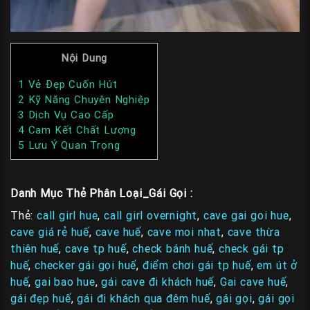
Nội Dung
1
Vẻ Đẹp Cuốn Hút
2
Kỹ Năng Chuyên Nghiệp
3
Dịch Vụ Cao Cấp
4
Cam Kết Chất Lượng
5
Lưu Ý Quan Trọng
Danh Mục Thẻ Phân Loại_Gái Gọi :
Thẻ:
call girl hue
,
call girl overnight
,
cave gai goi hue
,
cave giá rẻ huế
,
cave huế
,
cave moi nhat
,
cave thừa
thiên huế
,
cave tp huế
,
check bánh huế
,
check gái tp
huế
,
checker gái gọi huế
,
điểm chơi gái tp huế
,
em út ở
huế
,
gai bao hue
,
gái cave đi khách huế
,
Gai cave huế
,
gái đẹp huế
,
gái đi khách qua đêm huế
,
gái gọi
,
gái gọi