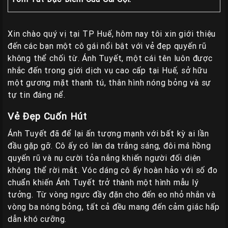
Giá
Rẽ
Gái
Xin chào quý vị tại TP Huế, hôm nay tôi xin giới thiệu
Gọi
đến các bạn một cô gái nổi bật với vẻ đẹp quyến rũ
không thể chối từ. Ánh Tuyết, một cái tên luôn được
Sinh
nhắc đến trong giới dịch vụ cao cấp tại Huế, sở hữu
Viên
một gương mặt thanh tú, thân hình nóng bỏng và sự
Huế
tự tin đáng nể.
Gái
Vẻ Đẹp Cuốn Hút
Gọi
Huế
Ánh Tuyết đã để lại ấn tượng mạnh với bất kỳ ai lần
Kiểm
đầu gặp gỡ. Cô ấy có làn da trắng sáng, đôi má hồng
Định
quyến rũ và nụ cười tỏa nắng khiến người đối diện
không thể rời mắt. Vóc dáng cô ấy hoàn hảo với số đo
HƯỚNG
chuẩn khiến Ánh Tuyết trở thành một hình mẫu lý
DẪN
tưởng. Từ vòng ngực đầy đặn cho đến eo nhỏ nhắn và
CHECKER
vòng ba nóng bỏng, tất cả đều mang đến cảm giác hấp
HUẾ
dẫn khó cưỡng.