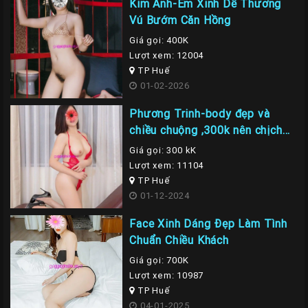
Kim Anh-Em Xinh Dễ Thương
Vú Bướm Căn Hồng
Giá gọi: 400K
Lượt xem: 12004
TP Huế
01-02-2026
Phương Trinh-body đẹp và
chiều chuộng ,300k nên chịch
em là nhất
Giá gọi: 300 kK
Lượt xem: 11104
TP Huế
01-12-2024
Face Xinh Dáng Đẹp Làm Tình
Chuẩn Chiều Khách
Giá gọi: 700K
Lượt xem: 10987
TP Huế
04-01-2025