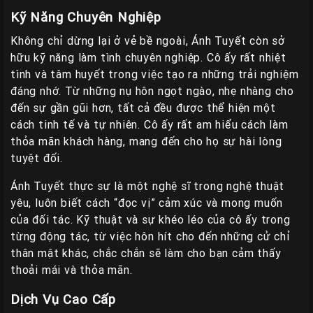
Liên
Kỹ Năng Chuyên Nghiệp
Hệ
Không chỉ dừng lại ở vẻ bề ngoài, Ánh Tuyết còn sở
Group
hữu kỹ năng làm tình chuyên nghiệp. Cô ấy rất nhiệt
Gái
tình và tâm huyết trong việc tạo ra những trải nghiệm
đáng nhớ. Từ những nụ hôn ngọt ngào, nhẹ nhàng cho
Gọi
đến sự gần gũi hơn, tất cả đều được thể hiện một
Huế
cách tinh tế và tự nhiên. Cô ấy rất am hiểu cách làm
thỏa mãn khách hàng, mang đến cho họ sự hài lòng
tuyệt đối.
Ánh Tuyết thực sự là một nghệ sĩ trong nghệ thuật
yêu, luôn biết cách “đọc vị” cảm xúc và mong muốn
của đối tác. Kỹ thuật và sự khéo léo của cô ấy trong
từng động tác, từ việc hôn hít cho đến những cử chỉ
thân mật khác, chắc chắn sẽ làm cho bạn cảm thấy
thoải mái và thỏa mãn.
Dịch Vụ Cao Cấp