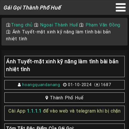
Gái
Gái Gọi Thành Phố Huế
Gọi
×
Thành
🛐
Trang chủ
🛐
Ngoại Thành Huế
🛐
Phạm Văn Đồng
Phố
🛐
Ánh Tuyết-mặt xinh kỹ năng làm tình bài bản
Huế
nhiệt tình
Ánh Tuyết-mặt xinh kỹ năng làm tình bài bản
Trang
nhiệt tình
Chủ
Gái
hoangquandanang
01-10-2024
1687
gọi
Huế
Thành Phố Huế
Gái
Cài App
1.1.1.1
để vào web và telegram khi bị chặn
Gọi
Huế
Tóm Tắt Đặc Điểm Của Gái Gọi: