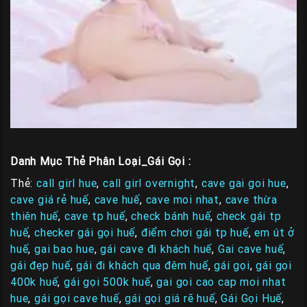
Danh Mục Thẻ Phân Loại_Gái Gọi :
Thẻ:
call girl hue
,
call girl overnight
,
cave gai goi hue
,
cave giá rẻ huế
,
cave huế
,
cave moi nhat
,
cave thừa
thiên huế
,
cave tp huế
,
check bánh huế
,
check gái tp
huế
,
checker gái gọi huế
,
điểm chơi gái tp huế
,
em út ở
huế
,
gai bao hue
,
gái cave đi khách huế
,
Gai cave huế
,
gái đẹp huế
,
gái đi khách qua đêm huế
,
gái gọi
,
gái gọi
400k huế
,
gái gọi 500k huế
,
gai goi cao cap moi nhat
hue
,
gái gọi cave huế
,
gái gọi giá rẽ huế
,
Gái Gọi Huế
,