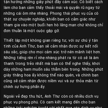
tận hưởng những giây phút đầy cảm xúc. Cô biết cách
Liên
làm cho bạn cảm thấy thoải mái và quyến rũ ngay từ
Hệ
những cái ôm nhẹ nhàng. Phong thái phục vụ của cô
thật sự chuyên nghiệp, khiến bạn có cảm giác như
Group
tham gia vào một buổi hẹn hò lãng mạn chứ không chỉ
Gái
đơn thuần là một cuộc gặp gỡ.
Gọi
Huế
Thiết lập một không gian riêng tư, với sự chú ý tận
tình của Anh Thư, bạn sẽ cảm nhận được sự kết nối
sâu sắc, giúp cho mọi cảm xúc trở nên mãnh liệt hơn.
Những tiếng rên rỉ nhẹ nhàng phát ra từ cô sẽ là âm
thanh trong trẻo nhất mà bạn có thể nghe thấy, khơi
dậy những ham muốn sâu thẳm bên trong. Những phút
giây thăng hoa ấy không thể nào quên, và chính bạn
cũng sẽ cảm nhận được niềm vui và sự thỏa mãn từ
chính sự hưng phấn ấy.
Ngoài vẻ đẹp thu hút, Anh Thư còn có nhiều dịch vụ
phục vụ phong phú. Cô cam kết mang đến cho bạn
những trải nghiệm tuyệt vời nhất qua các dịch vụ như