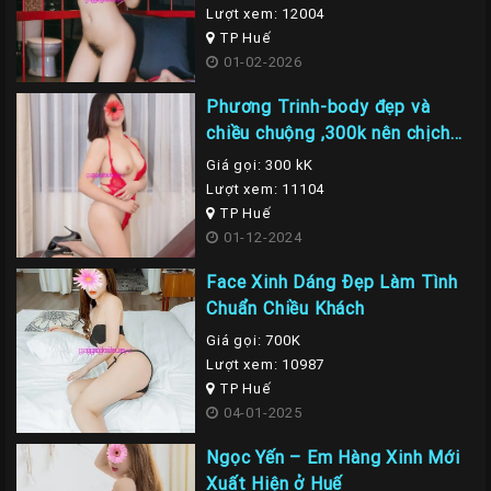
Lượt xem: 12004
TP Huế
01-02-2026
Phương Trinh-body đẹp và
chiều chuộng ,300k nên chịch
em là nhất
Giá gọi: 300 kK
Lượt xem: 11104
TP Huế
01-12-2024
Face Xinh Dáng Đẹp Làm Tình
Chuẩn Chiều Khách
Giá gọi: 700K
Lượt xem: 10987
TP Huế
04-01-2025
Ngọc Yến – Em Hàng Xinh Mới
Xuất Hiện ở Huế