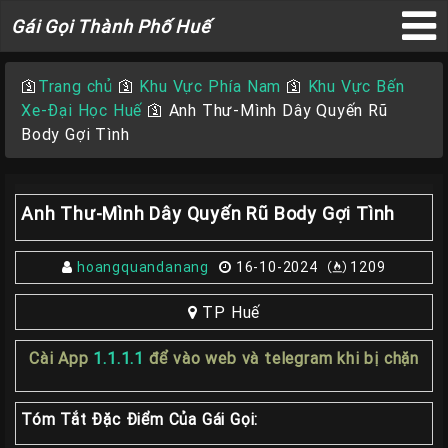
Gái
Gái Gọi Thành Phố Huế
Gọi
×
Thành
🛐
Trang chủ
🛐
Khu Vực Phía Nam
🛐
Khu Vực Bến
Phố
Xe-Đại Học Huế
🛐
Anh Thư-Mình Dây Quyến Rũ
Huế
Body Gợi Tình
Anh Thư-Mình Dây Quyến Rũ Body Gợi Tình
Trang
Chủ
hoangquandanang
16-10-2024
1209
Gái
gọi
TP Huế
Huế
Cài App
1.1.1.1
để vào web và telegram khi bị chặn
Gái
Gọi
Tóm Tắt Đặc Điểm Của Gái Gọi:
Huế