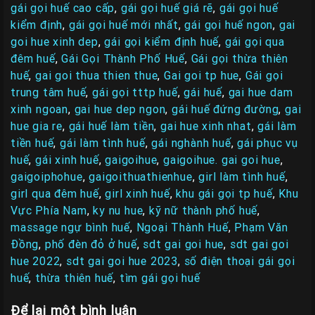
gái gọi huế cao cấp
,
gái gọi huế giá rẽ
,
gái gọi huế
kiểm định
,
gái gọi huế mới nhất
,
gái gọi huế ngon
,
gai
goi hue xinh dep
,
gái gọi kiểm định huế
,
gái gọi qua
đêm huế
,
Gái Gọi Thành Phố Huế
,
Gái gọi thừa thiên
huế
,
gai goi thua thien thue
,
Gai goi tp hue
,
Gái gọi
trung tâm huế
,
gái gọi tttp huế
,
gái huế
,
gai hue dam
xinh ngoan
,
gai hue dep ngon
,
gái huế đứng đường
,
gai
hue gia re
,
gái huế làm tiền
,
gai hue xinh nhat
,
gái làm
tiền huế
,
gái làm tình huế
,
gái nghành huế
,
gái phục vụ
huế
,
gái xinh huế
,
gaigoihue
,
gaigoihue. gai goi hue
,
gaigoiphohue
,
gaigoithuathienhue
,
girl làm tình huế
,
girl qua đêm huế
,
girl xinh huế
,
khu gái gọi tp huế
,
Khu
Vực Phía Nam
,
ky nu hue
,
kỹ nữ thành phố huế
,
massage ngự bình huế
,
Ngoại Thành Huế
,
Phạm Văn
Đồng
,
phố đèn đỏ ở huế
,
sdt gai goi hue
,
sdt gai goi
hue 2022
,
sdt gai goi hue 2023
,
số điện thoại gái gọi
huế
,
thừa thiên huế
,
tìm gái gọi huế
Để lại một bình luận