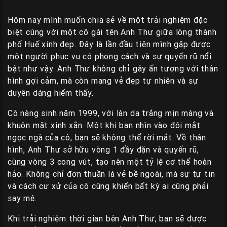
Giá
Rẽ
Hôm nay mình muốn chia sẻ về một trải nghiệm đặc
biệt cùng với một cô gái tên Anh Thư giữa lòng thành
Gái
phố Huế xinh đẹp. Đây là lần đầu tiên mình gặp được
Gọi
một người phục vụ có phong cách và sự quyến rũ nổi
Sinh
bật như vậy. Anh Thư không chỉ gây ấn tượng với thân
Viên
hình gợi cảm, mà còn mang vẻ đẹp tự nhiên và sự
Huế
duyên dáng hiếm thấy.
Gái
Cô nàng sinh năm 1999, với làn da trắng mịn màng và
Gọi
khuôn mặt xinh xắn. Một khi bạn nhìn vào đôi mắt
Huế
ngọc ngà của cô, bạn sẽ không thể rời mắt. Về thân
Kiểm
hình, Anh Thư sở hữu vòng 1 đầy đặn và quyến rũ,
Định
cùng vòng 3 cong vút, tạo nên một tỷ lệ cơ thể hoàn
hảo. Không chỉ đơn thuần là vẻ bề ngoài, mà sự tự tin
HƯỚNG
và cách cư xử của cô cũng khiến bất kỳ ai cũng phải
DẪN
say mê.
CHECKER
HUẾ
Khi trải nghiệm thời gian bên Anh Thư, bạn sẽ được