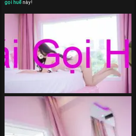
gọi huế
này!