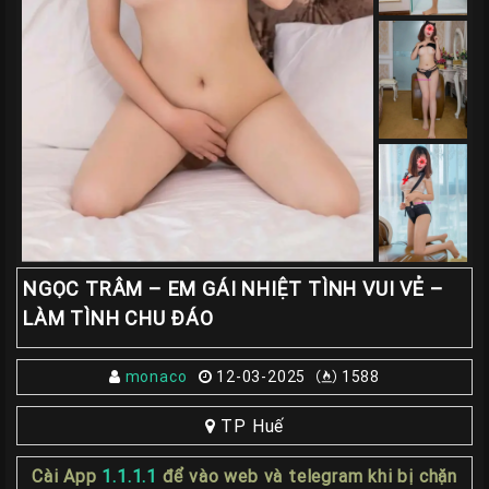
Giá
Rẽ
Gái
Gọi
Sinh
Viên
Huế
Gái
Gọi
Huế
NGỌC TRÂM – EM GÁI NHIỆT TÌNH VUI VẺ –
Kiểm
LÀM TÌNH CHU ĐÁO
Định
monaco
12-03-2025
1588
HƯỚNG
DẪN
TP Huế
CHECKER
HUẾ
Cài App
1.1.1.1
để vào web và telegram khi bị chặn