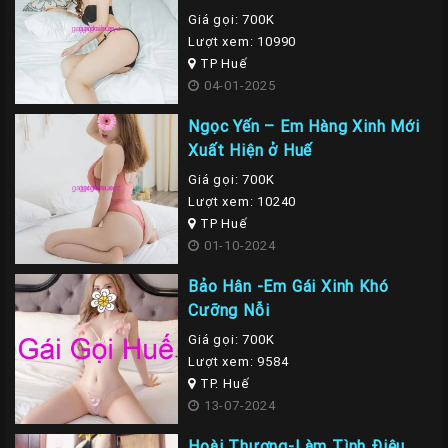
Giá gọi: 700K
Lượt xem: 10990
TP Huế
04-01-2025
Ngọc Yến – Em Hàng Xinh Mới
Xuất Hiện ở Huế
Giá gọi: 700K
Lượt xem: 10240
TP Huế
01-10-2024
Bảo Hân -Em Gái Xinh Khó
Cưỡng Nỗi
Giá gọi: 700K
Lượt xem: 9584
TP. Huế
13-07-2024
Hoài Thương-Làm Tình Điêu