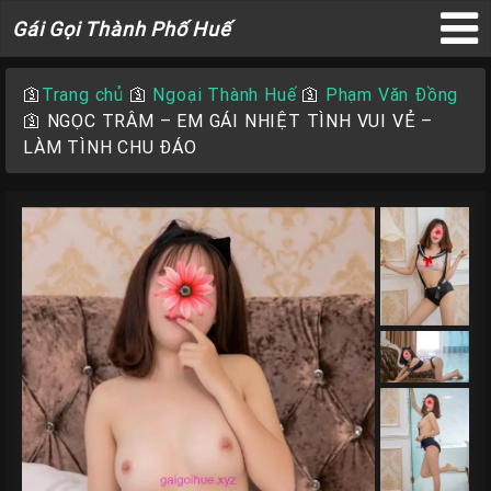
Gái
Gái Gọi Thành Phố Huế
Gọi
×
Thành
🛐
Trang chủ
🛐
Ngoại Thành Huế
🛐
Phạm Văn Đồng
Phố
🛐
NGỌC TRÂM – EM GÁI NHIỆT TÌNH VUI VẺ –
Huế
LÀM TÌNH CHU ĐÁO
Trang
Chủ
Gái
gọi
Huế
Gái
Gọi
Huế