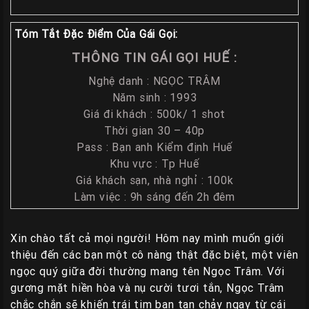
Liên
Hệ
Tóm Tắt Đặc Điểm Của Gái Gọi:
THÔNG TIN GÁI GỌI HUẾ :
Group
Gái
Nghệ danh : NGỌC TRÂM
Gọi
Năm sinh : 1993
Huế
Giá đi khách : 500k/ 1 shot
Thời gian 30 – 40p
Pass : Bạn anh Kiểm định Huế
Khu vực : Tp Huế
Giá khách sạn, nhà nghỉ : 100k
Làm việc : 9h sáng đến 2h đêm
Xin chào tất cả mọi người! Hôm nay mình muốn giới
thiệu đến các bạn một cô nàng thật đặc biệt, một viên
ngọc quý giữa đời thường mang tên Ngọc Trâm. Với
gương mặt hiền hòa và nụ cười tươi tắn, Ngọc Trâm
chắc chắn sẽ khiến trái tim bạn tan chảy ngay từ cái