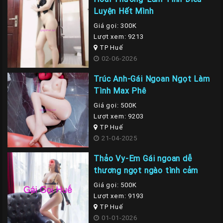
Luyện Hết Mình
Giá gọi: 300K
Lượt xem: 9213
TP Huế
02-06-2026
Trúc Anh-Gái Ngoan Ngọt Làm
Tình Max Phê
Giá gọi: 500K
Lượt xem: 9203
TP Huế
21-04-2025
Thảo Vy-Em Gái ngoan dễ
thương ngọt ngào tình cảm
Giá gọi: 500K
Lượt xem: 9193
TP Huế
01-01-2026