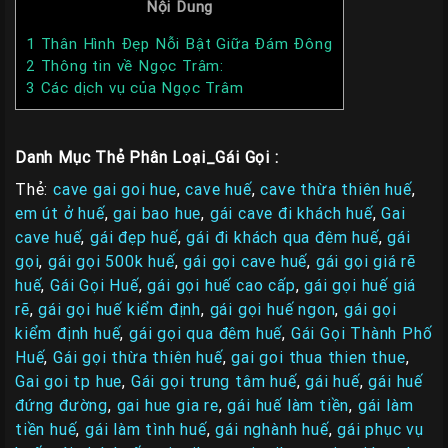
Nội Dung
1
Thân Hình Đẹp Nỗi Bật Giữa Đám Đông
2
Thông tin về Ngọc Trâm:
3
Các dịch vụ của Ngọc Trâm
Danh Mục Thẻ Phân Loại_Gái Gọi :
Thẻ:
cave gai goi hue
,
cave huế
,
cave thừa thiên huế
,
em út ở huế
,
gai bao hue
,
gái cave đi khách huế
,
Gai
cave huế
,
gái đẹp huế
,
gái đi khách qua đêm huế
,
gái
gọi
,
gái gọi 500k huế
,
gái gọi cave huế
,
gái gọi giá rẽ
huế
,
Gái Gọi Huế
,
gái gọi huế cao cấp
,
gái gọi huế giá
rẽ
,
gái gọi huế kiểm định
,
gái gọi huế ngon
,
gái gọi
kiểm định huế
,
gái gọi qua đêm huế
,
Gái Gọi Thành Phố
Huế
,
Gái gọi thừa thiên huế
,
gai goi thua thien thue
,
Gai goi tp hue
,
Gái gọi trung tâm huế
,
gái huế
,
gái huế
đứng đường
,
gai hue gia re
,
gái huế làm tiền
,
gái làm
tiền huế
,
gái làm tình huế
,
gái nghành huế
,
gái phục vụ