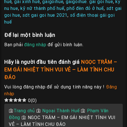
huế
,
gái xinh huế
,
gaigoihue
,
gaigoihue. gai goi hue
,
ky
nu hue
,
kỹ nữ thành phố huế
,
phố đèn đỏ ở huế
,
sdt gai
goi hue
,
sdt gai goi hue 2021
,
số điện thoại gái gọi
huế
Để lại một bình luận
Bạn phải
đăng nhập
để gửi bình luận.
Hãy là người đầu tiên đánh giá
NGỌC TRÂM –
EM GÁI NHIỆT TÌNH VUI VẺ – LÀM TÌNH CHU
ĐÁO
Vui lòng đăng nhập để sử dụng tính năng này !
Đăng
nhập
0
(
0
)
🛐
Trang chủ
🛐
Ngoại Thành Huế
🛐
Phạm Văn
Đồng
🛐
NGỌC TRÂM – EM GÁI NHIỆT TÌNH VUI
VẺ – LÀM TÌNH CHU ĐÁO