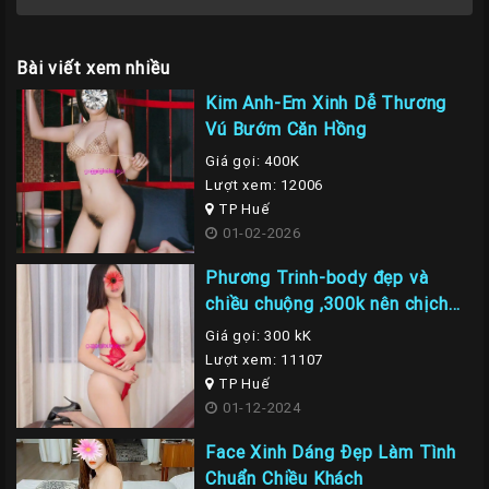
Bài viết xem nhiều
Kim Anh-Em Xinh Dễ Thương
Vú Bướm Căn Hồng
Giá gọi: 400K
Lượt xem: 12006
TP Huế
01-02-2026
Phương Trinh-body đẹp và
chiều chuộng ,300k nên chịch
em là nhất
Giá gọi: 300 kK
Lượt xem: 11107
TP Huế
01-12-2024
Face Xinh Dáng Đẹp Làm Tình
Chuẩn Chiều Khách