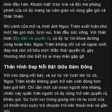
nhìn đầu tiên. Khuôn mặt tròn trịa và đôi má phúng
phính của cô ấy mang lại cảm giác vô cùng gần gũi và
thân thiện.
Khi cánh cửa mở ra, hình ảnh Ngọc Trâm xuất hiện như
một làn gió mới, tươi vui, tràn đầy sức sống. Với thân
hình
đầy đặn và quyến rũ
, cô ấy tự tin khoe đường
cong hoàn hảo. Ngọc Trâm không chỉ có vẻ ngoài xinh
đẹp mà còn sở hữu một thần thái quyến rũ, gây
thương nhớ cho bất kỳ ai may mắn gặp gỡ.
Thân Hình Đẹp Nỗi Bật Giữa Đám Đông
Với vóc dáng nổi bật, và sự tự tin toát lên từ cô,
Ngọc Trâm khiến không gian trở nên sinh động hơn
bao giờ hết. Chỉ cần một cái xoay người nhẹ nhàng,
chiếc váy quấn trên người cô ấy cũng trở nên quyến rũ,
khiêu gợi. Sự tươi vui trong giọng nói và nụ cười của
cô khiến mọi cuộc trò chuyện trở nên thoải mái và gần
gũi.