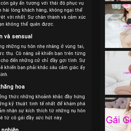
 còn gây ấn tượng với thái độ phục vụ
m hài lòng khách hàng, không ngại thể
yệt vời nhất. Sự chân thành và cảm xúc
ạn không thể quên được.
n và sensual
ng những nụ hôn nhẹ nhàng ở vùng tai,
ực thụ. Cô nàng sẽ khiến bạn trên từng
 cho đến những cử chỉ đầy gợi tình. Sự
ẽ khiến bạn phải khắc sâu cảm giác ấy
ình.
thăng hoa
ưởng thức những khoảnh khắc đầy hứng
ững kỹ thuật tinh tế nhất để khám phá
ảm nhận sự kích thích từ những nụ hôn
ê từ cô gái đầy sức hút này.
 nghiệp