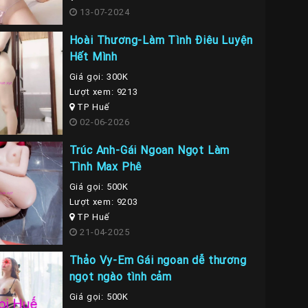
13-07-2024
Hoài Thương-Làm Tình Điêu Luyện
Hết Mình
Giá gọi: 300K
Lượt xem: 9213
TP Huế
02-06-2026
Trúc Anh-Gái Ngoan Ngọt Làm
Tình Max Phê
Giá gọi: 500K
Lượt xem: 9203
TP Huế
21-04-2025
Thảo Vy-Em Gái ngoan dễ thương
ngọt ngào tình cảm
Giá gọi: 500K