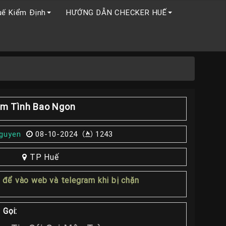
uế Kiểm Định
HƯỚNG DẪN CHECKER HUẾ
àm Tình Bao Ngon
nguyen
08-10-2024
1243
TP Huế
1
để vào web và telegram khi bị chặn
 Gọi: