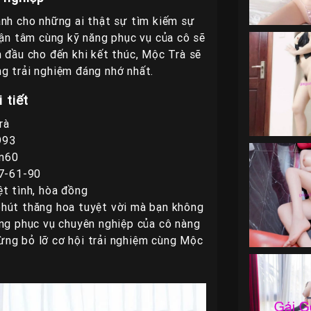
nh cho những ai thật sự tìm kiếm sự
tận tâm cùng kỹ năng phục vụ của cô sẽ
n đầu cho đến khi kết thúc, Mộc Trà sẽ
g trải nghiệm đáng nhớ nhất.
 tiết
rà
993
1m60
87-61-90
ệt tình, hòa đồng
hút thăng hoa tuyệt vời mà bạn không
ăng phục vụ chuyên nghiệp của cô nàng
Đừng bỏ lỡ cơ hội trải nghiệm cùng Mộc