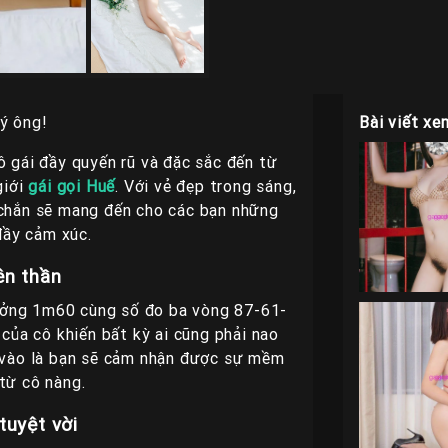
ý ông!
Bài viết xe
ô gái đầy quyến rũ và đặc sắc đến từ
giới
gái gọi Huế
. Với vẻ đẹp trong sáng,
 chắn sẽ mang đến cho các bạn những
đầy cảm xúc.
ên thần
tưởng 1m60 cùng số đo ba vòng 87-61-
của cô khiến bất kỳ ai cũng phải nao
m vào là bạn sẽ cảm nhận được sự mềm
từ cô nàng.
tuyệt vời