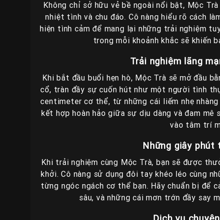
Không chỉ sở hữu vẻ bề ngoài nổi bật, Mộc Trà
nhiệt tình và chu đáo. Cô nàng hiểu rõ cách là
hiện tình cảm để mang lại những trải nghiệm tu
trong mỗi khoảnh khắc sẽ khiến b
Trải nghiệm lãng mạ
Khi bắt đầu buổi hẹn hò, Mộc Trà sẽ mở đầu bằ
cổ, tràn đầy sự cuốn hút như một người tình th
centimeter cơ thể, từ những cái liếm nhẹ nhàng
kết hợp hoàn hảo giữa sự dịu dàng và đam mê s
vào tâm trí m
Những giây phút 
Khi trải nghiệm cùng Mộc Trà, bạn sẽ được th
khởi. Cô nàng sử dụng đôi tay khéo léo cùng nh
từng ngóc ngách cơ thể bạn. Hãy chuẩn bị để c
sâu, và những cái mơn trớn đầy say m
Dịch vụ chuyên