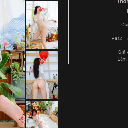
Thôn
Gi
Pass : 
Giá 
Làm 