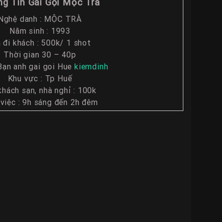
g Tin Gái Gọi Mộc Trà
Nghệ danh : MỘC TRÀ
Năm sinh : 1993
á đi khách : 500k/ 1 shot
Thời gian 30 – 40p
Bạn anh gai goi Hue
kiemdinh
Khu vực : Tp Huế
khách sạn, nhà nghỉ : 100k
việc : 9h sáng đến 2h đêm