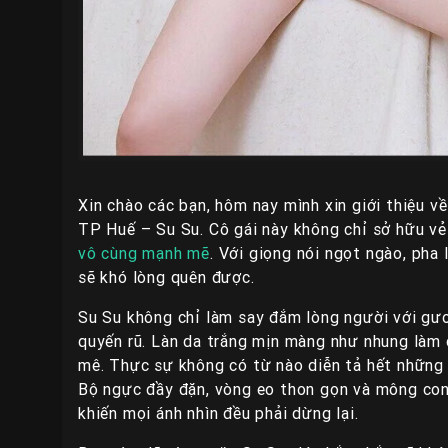
Xin chào các bạn, hôm nay mình xin giới thiệu v
TP Huế – Su Su. Cô gái này không chỉ sở hữu v
vô cùng mạnh mẽ
. Với giọng nói ngọt ngào, pha 
sẽ khó lòng quên được.
Su Su không chỉ làm say đắm lòng người với gươ
quyến rũ. Làn da trắng mịn màng như nhung làm 
mê. Thực sự không có từ nào diễn tả hết những
Bộ ngực đầy đặn, vòng eo thon gọn và mông con
khiến mọi ánh nhìn đều phải dừng lại.