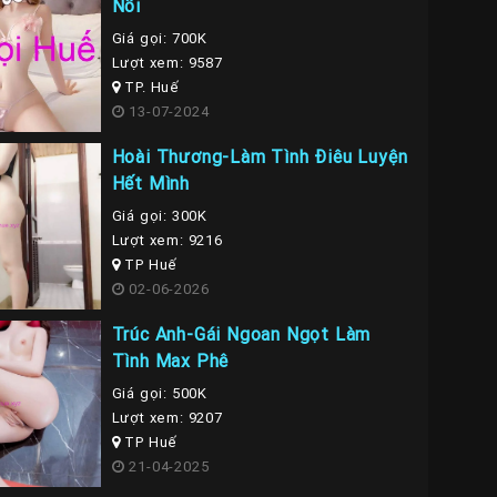
Nỗi
Giá gọi: 700K
Lượt xem: 9587
TP. Huế
13-07-2024
Hoài Thương-Làm Tình Điêu Luyện
Hết Mình
Giá gọi: 300K
Lượt xem: 9216
TP Huế
02-06-2026
Trúc Anh-Gái Ngoan Ngọt Làm
Tình Max Phê
Giá gọi: 500K
Lượt xem: 9207
TP Huế
21-04-2025