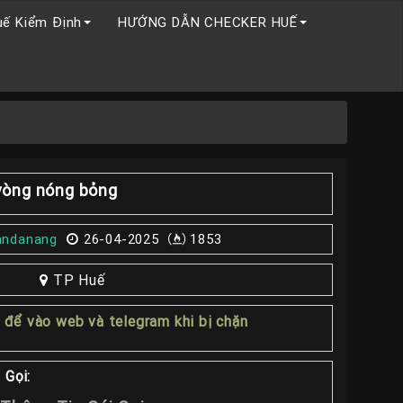
uế Kiểm Định
HƯỚNG DẪN CHECKER HUẾ
 vòng nóng bỏng
andanang
26-04-2025
1853
TP Huế
1
để vào web và telegram khi bị chặn
 Gọi: