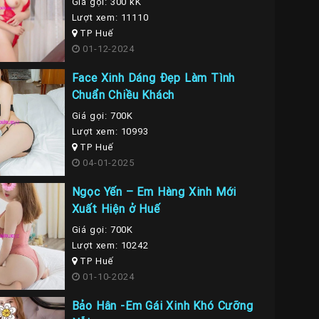
Giá gọi: 300 kK
Lượt xem: 11110
TP Huế
01-12-2024
Face Xinh Dáng Đẹp Làm Tình
Chuẩn Chiều Khách
Giá gọi: 700K
Lượt xem: 10993
TP Huế
04-01-2025
Ngọc Yến – Em Hàng Xinh Mới
Xuất Hiện ở Huế
Giá gọi: 700K
Lượt xem: 10242
TP Huế
01-10-2024
Bảo Hân -Em Gái Xinh Khó Cưỡng