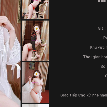
=== 
Giá :
P
Khu vực 
Thời gian ho
Số 
C
Giao tiếp ứng xử nhẹ nhà