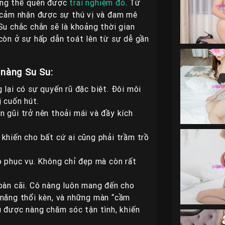
ông thể quên được
trải nghiệm đó
. Từ
ẽ cảm nhận được sự thú vị và đam mê
Su chắc chắn sẽ là khoảng thời gian
còn ở sự hấp dẫn toát lên từ sự dễ gần
 nàng Su Su:
 lại có sự quyến rũ đặc biệt. Đôi môi
 cuốn hút.
 gũi trở nên thoải mái và đầy kích
khiến cho bất cứ ai cũng phải trầm trồ
ộ phục vụ. Không chỉ đẹp mà còn rất
 bàn cãi. Cô nàng luôn mang đến cho
 năng thổi kèn, và những màn “cầm
u được nàng chăm sóc tận tình, khiến