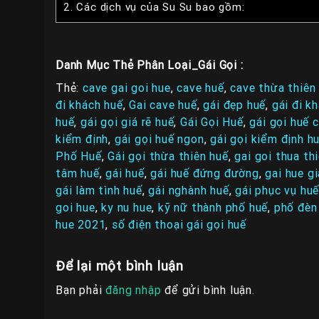
2.
Các dịch vụ của Su Su bao gồm:
Danh Mục Thẻ Phân Loại_Gái Gọi :
Thẻ:
cave gai goi hue
,
cave huế
,
cave thừa thiên
đi khách huế
,
Gai cave huế
,
gái đẹp huế
,
gái đi k
huế
,
gái gọi giá rẽ huế
,
Gái Gọi Huế
,
gái gọi huế 
kiểm định
,
gái gọi huế ngon
,
gái gọi kiểm định h
Phố Huế
,
Gái gọi thừa thiên huế
,
gai goi thua th
tâm huế
,
gái huế
,
gái huế đứng đường
,
gai hue gi
gái làm tình huế
,
gái nghành huế
,
gái phục vụ hu
goi hue
,
ky nu hue
,
kỹ nữ thành phố huế
,
phố đèn
hue 2021
,
số điện thoại gái gọi huế
Để lại một bình luận
Bạn phải
đăng nhập
để gửi bình luận.