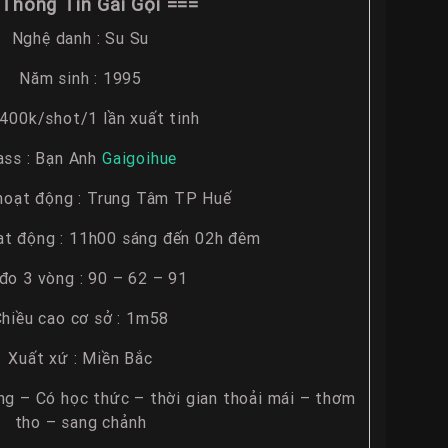
Thông Tin Gái Gọi ===
Nghệ danh : Su Su
Năm sinh : 1995
 400k/shot/1 lần xuất tinh
ass : Bạn Anh
Gaigoihue
hoạt động : Trung Tâm TP Huế
ạt động : 11h00 sáng đến 02h đêm
đo 3 vòng : 90 – 62 – 91
hiều cao cơ sở : 1m58
Xuất xứ : Miền Bắc
ng – Có học thức – thời gian thoải mái – thơm
tho – sang chảnh