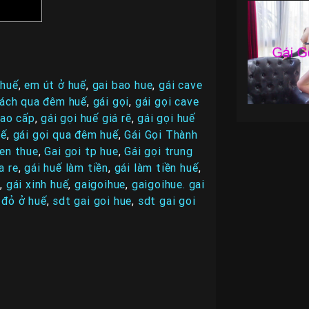
 huế
,
em út ở huế
,
gai bao hue
,
gái cave
hách qua đêm huế
,
gái gọi
,
gái gọi cave
cao cấp
,
gái gọi huế giá rẽ
,
gái gọi huế
uế
,
gái gọi qua đêm huế
,
Gái Gọi Thành
ien thue
,
Gai goi tp hue
,
Gái gọi trung
a re
,
gái huế làm tiền
,
gái làm tiền huế
,
ế
,
gái xinh huế
,
gaigoihue
,
gaigoihue. gai
 đỏ ở huế
,
sdt gai goi hue
,
sdt gai goi