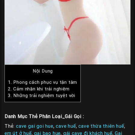
Nội Dung
1.
Phong cách phục vụ tận tâm
2.
Cảm nhận khi trải nghiệm
3.
Những trải nghiệm tuyệt vời
Danh Mục Thẻ Phân Loại_Gái Gọi :
Thẻ:
cave gai goi hue
,
cave huế
,
cave thừa thiên huế
,
em út ở huế
,
gai bao hue
,
gái cave đi khách huế
,
Gai