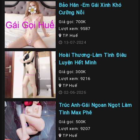
Bảo Hân -Em Gái Xinh Khó
Cưỡng Nỗi
Giá gọi: 700K
Lượt xem: 9587
TP. Huế
13-07-2024
Hoài Thương-Làm Tình Điêu
Luyện Hết Mình
Giá gọi: 300K
Lượt xem: 9216
TP Huế
02-06-2026
Trúc Anh-Gái Ngoan Ngọt Làm
Tình Max Phê
Giá gọi: 500K
Lượt xem: 9207
TP Huế