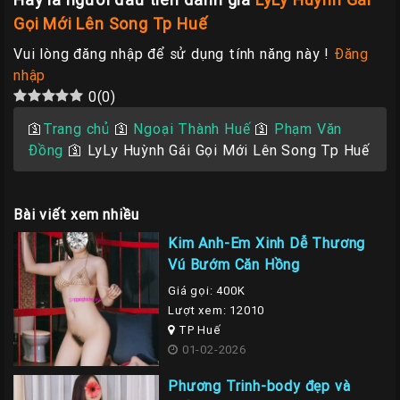
Gọi Mới Lên Song Tp Huế
Vui lòng đăng nhập để sử dụng tính năng này !
Đăng
nhập
0
(
0
)
🛐
Trang chủ
🛐
Ngoại Thành Huế
🛐
Phạm Văn
Đồng
🛐
LyLy Huỳnh Gái Gọi Mới Lên Song Tp Huế
Bài viết xem nhiều
Kim Anh-Em Xinh Dễ Thương
Vú Bướm Căn Hồng
Giá gọi: 400K
Lượt xem: 12010
TP Huế
01-02-2026
Phương Trinh-body đẹp và