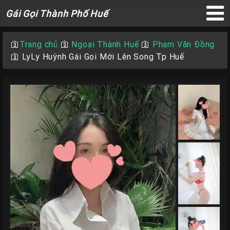
Gái
Gái Gọi Thành Phố Huế
Gọi
×
Thành
🛐
Trang chủ
🛐
Ngoại Thành Huế
🛐
Phạm Văn Đồng
Phố
🛐
LyLy Huỳnh Gái Gọi Mới Lên Song Tp Huế
Huế
Trang
Chủ
Gái
gọi
Huế
Gái
Gọi
Huế