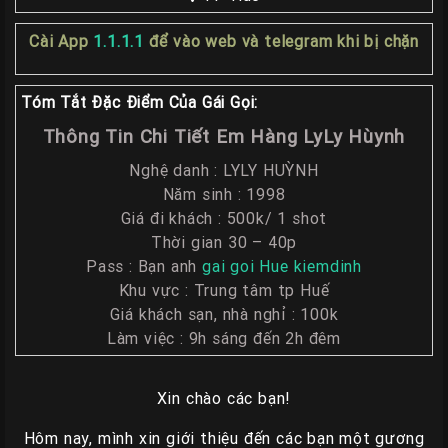
Liên
Hệ
Cài App
1.1.1.1
để vào web và telegram khi bị chặn
Group
Tóm Tắt Đặc Điểm Của Gái Gọi:
Gái
Gọi
Thông Tin Chi Tiết Em Hàng LyLy Hùynh
Huế
Nghệ danh : LYLY HUỲNH
Năm sinh : 1998
Giá đi khách : 500k/ 1 shot
Thời gian 30 – 40p
Pass : Bạn anh
gai goi Hue kiemdinh
Khu vực : Trung tâm tp Huế
Giá khách sạn, nhà nghỉ : 100k
Làm việc : 9h sáng đến 2h đêm
Xin chào các bạn!
Hôm nay, mình xin giới thiệu đến các bạn một gương