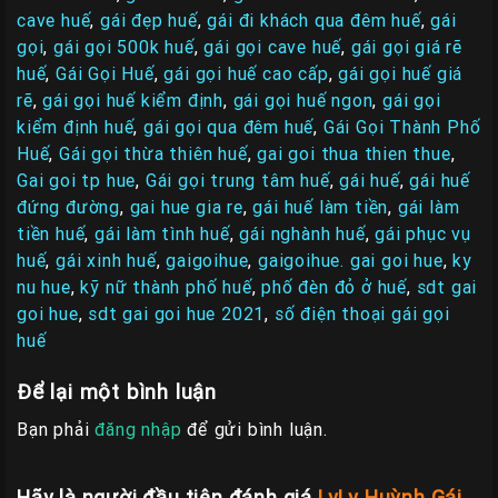
cave huế
,
gái đẹp huế
,
gái đi khách qua đêm huế
,
gái
gọi
,
gái gọi 500k huế
,
gái gọi cave huế
,
gái gọi giá rẽ
huế
,
Gái Gọi Huế
,
gái gọi huế cao cấp
,
gái gọi huế giá
rẽ
,
gái gọi huế kiểm định
,
gái gọi huế ngon
,
gái gọi
kiểm định huế
,
gái gọi qua đêm huế
,
Gái Gọi Thành Phố
Huế
,
Gái gọi thừa thiên huế
,
gai goi thua thien thue
,
Gai goi tp hue
,
Gái gọi trung tâm huế
,
gái huế
,
gái huế
đứng đường
,
gai hue gia re
,
gái huế làm tiền
,
gái làm
tiền huế
,
gái làm tình huế
,
gái nghành huế
,
gái phục vụ
huế
,
gái xinh huế
,
gaigoihue
,
gaigoihue. gai goi hue
,
ky
nu hue
,
kỹ nữ thành phố huế
,
phố đèn đỏ ở huế
,
sdt gai
goi hue
,
sdt gai goi hue 2021
,
số điện thoại gái gọi
huế
Để lại một bình luận
Bạn phải
đăng nhập
để gửi bình luận.
Hãy là người đầu tiên đánh giá
LyLy Huỳnh Gái