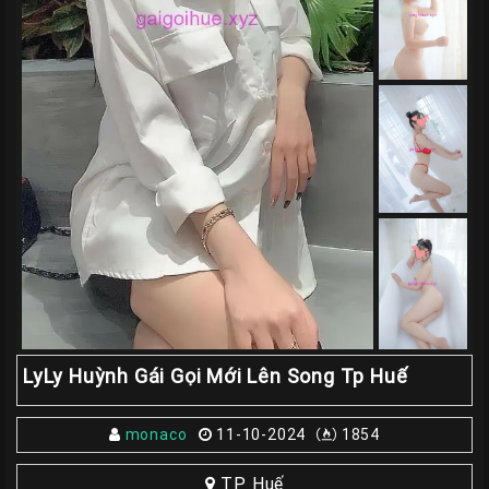
Giá
Rẽ
Gái
Gọi
Sinh
Viên
Huế
Gái
Gọi
Huế
Kiểm
Định
LyLy Huỳnh Gái Gọi Mới Lên Song Tp Huế
HƯỚNG
DẪN
CHECKER
monaco
11-10-2024
1854
HUẾ
TP Huế