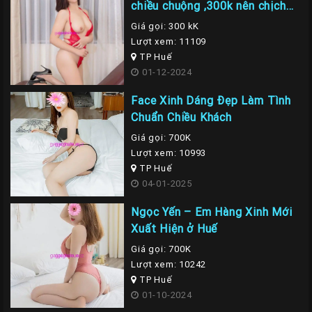
chiều chuộng ,300k nên chịch
em là nhất
Giá gọi: 300 kK
Lượt xem: 11109
TP Huế
01-12-2024
Face Xinh Dáng Đẹp Làm Tình
Chuẩn Chiều Khách
Giá gọi: 700K
Lượt xem: 10993
TP Huế
04-01-2025
Ngọc Yến – Em Hàng Xinh Mới
Xuất Hiện ở Huế
Giá gọi: 700K
Lượt xem: 10242
TP Huế
01-10-2024