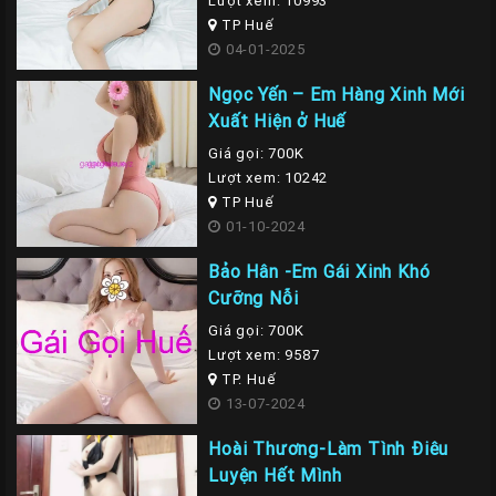
Lượt xem: 10993
TP Huế
04-01-2025
Ngọc Yến – Em Hàng Xinh Mới
Xuất Hiện ở Huế
Giá gọi: 700K
Lượt xem: 10242
TP Huế
01-10-2024
Bảo Hân -Em Gái Xinh Khó
Cưỡng Nỗi
Giá gọi: 700K
Lượt xem: 9587
TP. Huế
13-07-2024
Hoài Thương-Làm Tình Điêu
Luyện Hết Mình