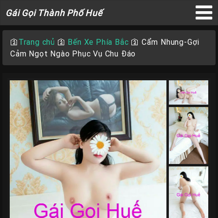
Gái
Gái Gọi Thành Phố Huế
Gọi
×
Thành
🛐
Trang chủ
🛐
Bến Xe Phía Bắc
🛐
Cẩm Nhung-Gợi
Phố
Cảm Ngọt Ngào Phục Vụ Chu Đáo
Huế
Trang
Chủ
Gái
gọi
Huế
Gái
Gọi
Huế