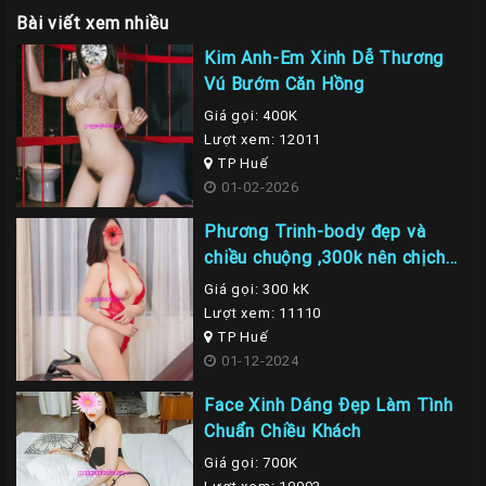
Bài viết xem nhiều
Kim Anh-Em Xinh Dễ Thương
Vú Bướm Căn Hồng
Giá gọi: 400K
Lượt xem: 12011
TP Huế
01-02-2026
Phương Trinh-body đẹp và
chiều chuộng ,300k nên chịch
em là nhất
Giá gọi: 300 kK
Lượt xem: 11110
TP Huế
01-12-2024
Face Xinh Dáng Đẹp Làm Tình
Chuẩn Chiều Khách
Giá gọi: 700K