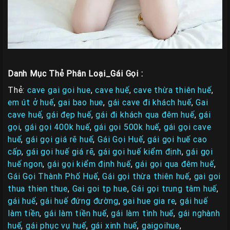
Danh Mục Thẻ Phân Loại_Gái Gọi :
Thẻ:
cave gai goi hue
,
cave huế
,
cave thừa thiên huế
,
em út ở huế
,
gai bao hue
,
gái cave đi khách huế
,
Gai
cave huế
,
gái đẹp huế
,
gái đi khách qua đêm huế
,
gái
gọi
,
gái gọi 400k huế
,
gái gọi 500k huế
,
gái gọi cave
huế
,
gái gọi giá rẽ huế
,
Gái Gọi Huế
,
gái gọi huế cao
cấp
,
gái gọi huế giá rẽ
,
gái gọi huế kiểm định
,
gái gọi
huế ngon
,
gái gọi kiểm định huế
,
gái gọi qua đêm huế
,
Gái Gọi Thành Phố Huế
,
Gái gọi thừa thiên huế
,
gai goi
thua thien thue
,
Gai goi tp hue
,
Gái gọi trung tâm huế
,
gái huế
,
gái huế đứng đường
,
gai hue gia re
,
gái huế
làm tiền
,
gái làm tiền huế
,
gái làm tình huế
,
gái nghành
huế
,
gái phục vụ huế
,
gái xinh huế
,
gaigoihue
,