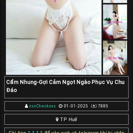
Giá
Rẽ
Gái
Gọi
Sinh
Viên
Huế
Gái
Gọi
Huế
Cẩm Nhung-Gợi Cảm Ngọt Ngào Phục Vụ Chu
Kiểm
Đáo
Định
HƯỚNG
xxxCheckxxx
01-01-2025
7885
DẪN
CHECKER
TP Huế
HUẾ