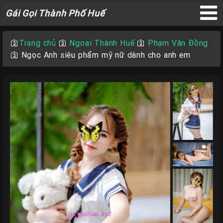
Gái
Gái Gọi Thành Phố Huế
Gọi
×
Thành
🛐
Trang chủ
🛐
Ngoại Thành Huế
🛐
Phạm Văn Đồng
Phố
🛐
Ngọc Anh siêu phẩm mỹ nữ dành cho anh em
Huế
Trang
Chủ
Gái
gọi
Huế
Gái
Gọi
Huế