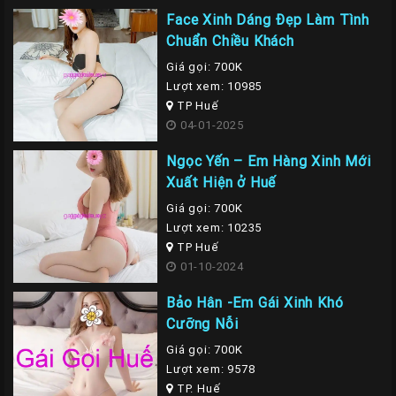
Face Xinh Dáng Đẹp Làm Tình
Chuẩn Chiều Khách
Giá gọi: 700K
Lượt xem: 10985
TP Huế
04-01-2025
Ngọc Yến – Em Hàng Xinh Mới
Xuất Hiện ở Huế
Giá gọi: 700K
Lượt xem: 10235
TP Huế
01-10-2024
Bảo Hân -Em Gái Xinh Khó
Cưỡng Nỗi
Giá gọi: 700K
Lượt xem: 9578
TP. Huế