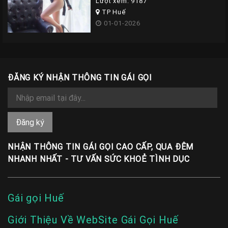
Lượt xem: 9187
TP Huế
01-01-2026
ĐĂNG KÝ NHẬN THÔNG TIN GÁI GỌI
NHẬN THÔNG TIN GÁI GỌI CAO CẤP, QUA ĐÊM
NHANH NHẤT - TƯ VẤN SỨC KHOẺ TÌNH DỤC
Gái gọi Huế
Giới Thiệu Về WebSite Gái Gọi Huế