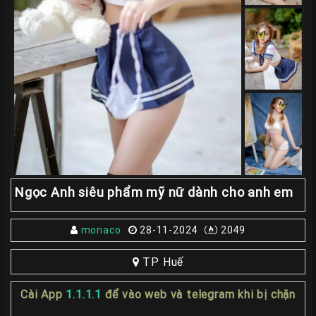
Giá
Rẽ
Gái
Gọi
Sinh
Viên
Huế
Gái
Gọi
Huế
Ngọc Anh siêu phẩm mỹ nữ dành cho anh em
Kiểm
Định
monaco
28-11-2024
2049
HƯỚNG
TP Huế
DẪN
CHECKER
Cài App
1.1.1.1
để vào web và telegram khi bị chặn
HUẾ