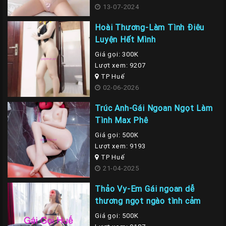
13-07-2024
Hoài Thương-Làm Tình Điêu
Luyện Hết Mình
Giá gọi: 300K
Lượt xem: 9207
TP Huế
02-06-2026
Trúc Anh-Gái Ngoan Ngọt Làm
Tình Max Phê
Giá gọi: 500K
Lượt xem: 9193
TP Huế
21-04-2025
Thảo Vy-Em Gái ngoan dễ
thương ngọt ngào tình cảm
Giá gọi: 500K