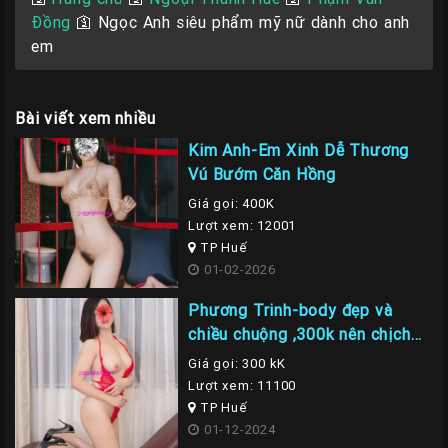
Đồng
🛐
Ngọc Anh siêu phẩm mỹ nữ dành cho anh
em
Bài viết xem nhiều
Kim Anh-Em Xinh Dễ Thương
Vú Bướm Căn Hồng
Giá gọi: 400K
Lượt xem: 12001
TP Huế
01-02-2026
Phương Trinh-body đẹp và
chiều chuộng ,300k nên chịch
em là nhất
Giá gọi: 300 kK
Lượt xem: 11100
TP Huế
01-12-2024