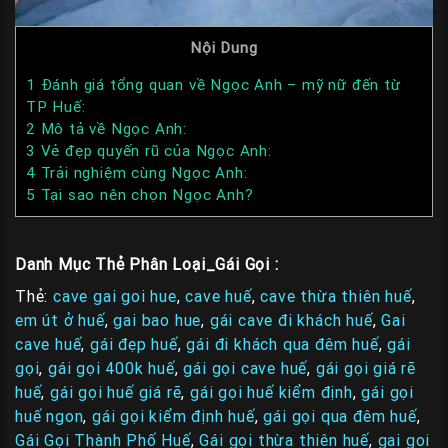
Nội Dung
1
Đánh giá tổng quan về Ngọc Anh – mỹ nữ đến từ
TP Huế:
2
Mô tả về Ngọc Anh:
3
Vẻ đẹp quyến rũ của Ngọc Anh:
4
Trải nghiệm cùng Ngọc Anh:
5
Tại sao nên chọn Ngọc Anh?
Danh Mục Thẻ Phân Loại_Gái Gọi :
Thẻ:
cave gai goi hue
,
cave huế
,
cave thừa thiên huế
,
em út ở huế
,
gai bao hue
,
gái cave đi khách huế
,
Gai
cave huế
,
gái đẹp huế
,
gái đi khách qua đêm huế
,
gái
gọi
,
gái gọi 400k huế
,
gái gọi cave huế
,
gái gọi giá rẽ
huế
,
gái gọi huế giá rẽ
,
gái gọi huế kiểm định
,
gái gọi
huế ngon
,
gái gọi kiểm định huế
,
gái gọi qua đêm huế
,
Gái Gọi Thành Phố Huế
,
Gái gọi thừa thiên huế
,
gai goi