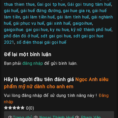
thua thien thue
,
Gai goi tp hue
,
Gái gọi trung tâm huế
,
gái huế
,
gái huế đứng đường
,
gai hue gia re
,
gái huế
làm tiền
,
gái làm tiền huế
,
gái làm tình huế
,
gái nghành
huế
,
gái phục vụ huế
,
gái xinh huế
,
gaigoihue
,
gaigoihue. gai goi hue
,
ky nu hue
,
kỹ nữ thành phố huế
,
phố đèn đỏ ở huế
,
sdt gai goi hue
,
sdt gai goi hue
2021
,
số điện thoại gái gọi huế
Để lại một bình luận
Bạn phải
đăng nhập
để gửi bình luận.
Hãy là người đầu tiên đánh giá
Ngọc Anh siêu
phẩm mỹ nữ dành cho anh em
Vui lòng đăng nhập để sử dụng tính năng này !
Đăng
nhập
0
(
0
)
🛐
Trang chủ
🛐
Ngoại Thành Huế
🛐
Phạm Văn