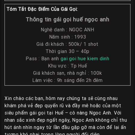
Liên
Tóm Tắt Đặc Điểm Của Gái Gọi:
Hệ
Thông tin gái gọi huế ngọc anh
Group
Nghệ danh : NGỌC ANH
Gái
Năm sinh : 1993
Gọi
Giá đi khách : 500k/ 1 shot
Huế
Thời gian 30 – 40p
Pass : Bạn anh
gai goi hue kiem dinh
Khu vực : Tp Huế
Giá khách sạn, nhà nghỉ : 100k
Làm việc : 9h sáng đến 2h đêm
Xin chào các bạn, hôm nay chúng ta sẽ cùng nhau
khám phá vẻ đẹp quyến rũ và đầy mê hoặc của một
siêu phẩm gái gọi tại Huế – cô nàng Ngọc Anh. Với
nhan sắc xinh đẹp ngất ngây, Ngọc Anh không chỉ thu
hút ánh nhìn ngay từ lần đầu gặp gỡ mà còn để lại ấn
tượng khó phai trong lòng người đối diện.