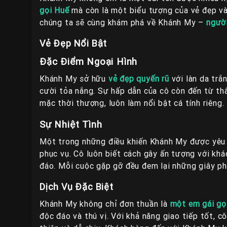
gọi Huế
mà còn là một biểu tượng của vẻ đẹp và s
chúng ta sẽ cùng khám phá về Khánh My –
người
Vẻ Đẹp Nổi Bật
Đặc Điểm Ngoại Hình
Khánh My sở hữu
vẻ đẹp quyến rũ
với làn da trắ
cười tỏa nắng. Sự hấp dẫn của cô còn đến từ th
mặc thời thượng, luôn làm nổi bật cá tính riêng.
Sự Nhiệt Tình
Một trong những điều khiến Khánh My được yêu t
phục vụ. Cô luôn biết cách gây ấn tượng với khá
đáo. Mỗi cuộc gặp gỡ đều đem lại những giây p
Dịch Vụ Đặc Biệt
Khánh My không chỉ đơn thuần là
một em gái gọ
độc đáo và thú vị. Với khả năng giao tiếp tốt, c