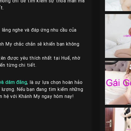
 không chỉ để tìm kiếm sự thỏa mãn mà
t.
 lắng nghe và đáp ứng nhu cầu của
h My chắc chắn sẽ khiến bạn không
ên được yêu thích nhất tại Huế, nhờ
n từng chi tiết.
 và dâm đãng
, là sự lựa chọn hoàn hảo
t lượng. Nếu bạn đang tìm kiếm những
iên hệ với Khánh My ngay hôm nay!