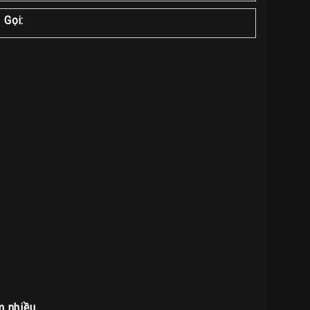
 Gọi:
m nhiều