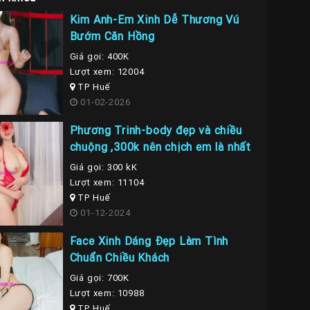
Kim Anh-Em Xinh Dễ Thương Vú
Bướm Căn Hồng
Giá gọi: 400K
Lượt xem: 12004
TP Huế
01-02-2026
Phương Trinh-body đẹp và chiều
chuộng ,300k nên chịch em là nhất
Giá gọi: 300 kK
Lượt xem: 11104
TP Huế
01-12-2024
Face Xinh Dáng Đẹp Làm Tình
Chuẩn Chiều Khách
Giá gọi: 700K
Lượt xem: 10988
TP Huế