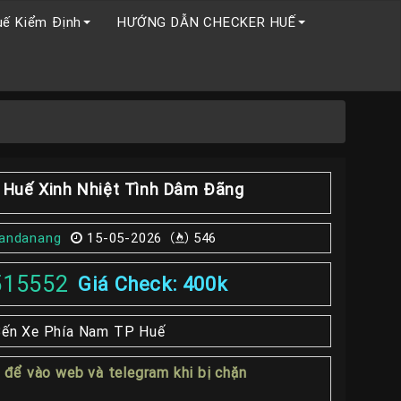
uế Kiểm Định
HƯỚNG DẪN CHECKER HUẾ
 Huế Xinh Nhiệt Tình Dâm Đãng
andanang
15-05-2026
546
515552
Giá Check: 400k
ến Xe Phía Nam TP Huế
1
để vào web và telegram khi bị chặn