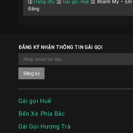
🛐
Trang chủ
🛐
Gái gọi Huế
🛐
Khánh My – Em 
Đãng
ĐĂNG KÝ NHẬN THÔNG TIN GÁI GỌI
Gái gọi Huế
Bến Xe Phía Bắc
Gái Gọi Hương Trà