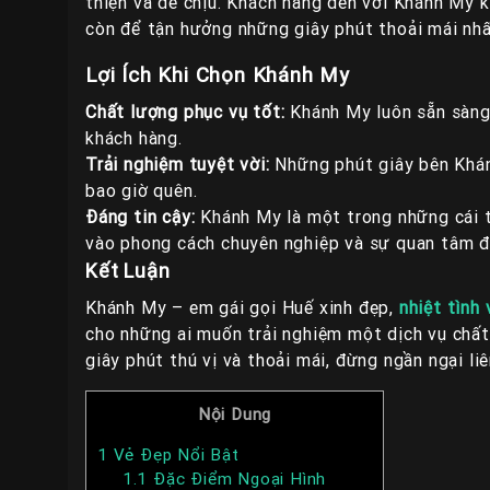
thiện và dễ chịu. Khách hàng đến với Khánh My
còn để tận hưởng những giây phút thoải mái nhấ
Lợi Ích Khi Chọn Khánh My
Chất lượng phục vụ tốt:
Khánh My luôn sẵn sàng
khách hàng.
Trải nghiệm tuyệt vời:
Những phút giây bên Khán
bao giờ quên.
Đáng tin cậy:
Khánh My là một trong những cái t
vào phong cách chuyên nghiệp và sự quan tâm đế
Kết Luận
Khánh My – em gái gọi Huế xinh đẹp,
nhiệt tình
cho những ai muốn trải nghiệm một dịch vụ chấ
giây phút thú vị và thoải mái, đừng ngần ngại l
Nội Dung
1
Vẻ Đẹp Nổi Bật
1.1
Đặc Điểm Ngoại Hình