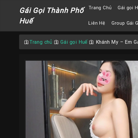
Trang Chủ
Gái gọi 
Gái Gọi Thành Phố
Huế
Liên Hệ
Group Gái 
🛐
Trang chủ
🛐
Gái gọi Huế
🛐
Khánh My – Em Gá