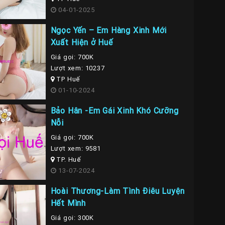
04-01-2025
Ngọc Yến – Em Hàng Xinh Mới
Xuất Hiện ở Huế
Giá gọi: 700K
Lượt xem: 10237
TP Huế
01-10-2024
Bảo Hân -Em Gái Xinh Khó Cưỡng
Nỗi
Giá gọi: 700K
Lượt xem: 9581
TP. Huế
13-07-2024
Hoài Thương-Làm Tình Điêu Luyện
Hết Mình
Giá gọi: 300K