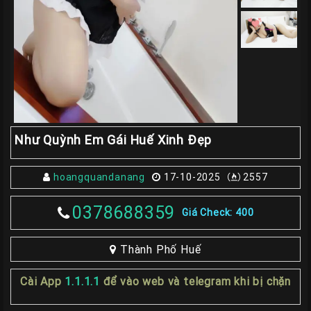
Giá
Rẽ
Gái
Gọi
Sinh
Viên
Huế
Như Quỳnh Em Gái Huế Xinh Đẹp
Gái
Gọi
Huế
hoangquandanang
17-10-2025
2557
Kiểm
0378688359
Định
Giá Check: 400
HƯỚNG
Thành Phố Huế
DẪN
CHECKER
Cài App
1.1.1.1
để vào web và telegram khi bị chặn
HUẾ