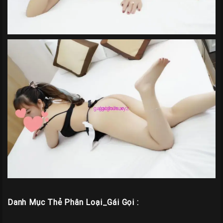
Danh Mục Thẻ Phân Loại_Gái Gọi :