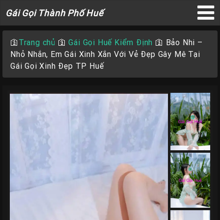
Gái
Gái Gọi Thành Phố Huế
Gọi
×
Thành
🛐
Trang chủ
🛐
Gái Gọi Huế Kiểm Định
🛐
Bảo Nhi –
Phố
Nhỏ Nhắn, Em Gái Xinh Xắn Với Vẻ Đẹp Gây Mê Tại
Huế
Gái Gọi Xinh Đẹp TP Huế
Trang
Chủ
Gái
gọi
Huế
Gái
Gọi
Huế