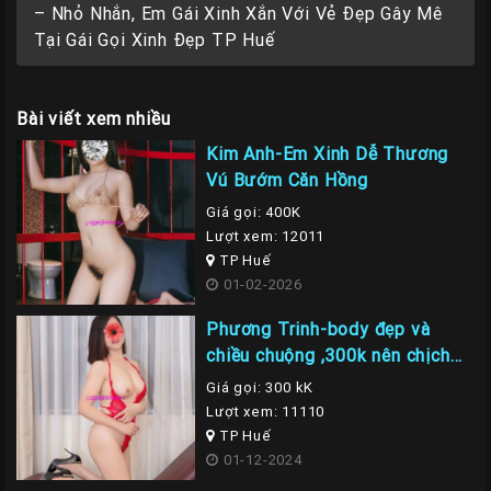
– Nhỏ Nhắn, Em Gái Xinh Xắn Với Vẻ Đẹp Gây Mê
Tại Gái Gọi Xinh Đẹp TP Huế
Bài viết xem nhiều
Kim Anh-Em Xinh Dễ Thương
Vú Bướm Căn Hồng
Giá gọi: 400K
Lượt xem: 12011
TP Huế
01-02-2026
Phương Trinh-body đẹp và
chiều chuộng ,300k nên chịch
em là nhất
Giá gọi: 300 kK
Lượt xem: 11110
TP Huế
01-12-2024