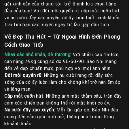
gái xinh xắn của chúng tôi, trở thành lựa chọn hàng
đầu của bạn! Với đôi môi quyến rũ, cặp mắt cuốn hút
và nụ cười đầy xao xuyến, cô ấy luôn biết cách khiến
trái tim bạn xao xuyến ngay từ lần gặp đầu tiên.
Vẻ Đẹp Thu Hút – Từ Ngoại Hình Đến Phong
Cách Giao Tiếp
Nhan sắc nhỏ nhắn, dễ thương
:
Với chiều cao 160cm,
cân nặng 49kg cùng số đo 90-60-90, Bảo Nhi mang
đến vẻ đẹp chuẩn mực, phù hợp với mọi ánh nhìn.
Đôi môi quyến rũ:
Những nụ cười rạng rỡ, đầy sức
sống của cô ấy luôn làm cho không khí trở nên ấm áp
và lãng mạn.
Cặp mắt cuốn hút:
Những ánh mắt thẳm sâu, tràn đầy
cảm xúc khiến bạn không thể rời mắt khỏi cô ấy.
Nụ cười đầy xao xuyến:
Mỗi lần gặp gỡ, Bảo Nhi đều
mang đến cảm giác mới mẻ, thăng hoa trong từng
khoảnh khắc.