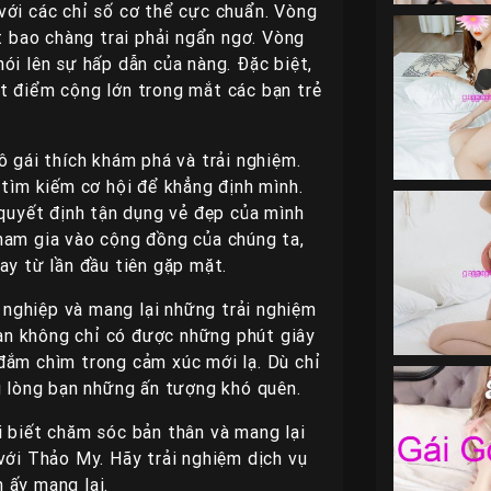
với các chỉ số cơ thể cực chuẩn. Vòng
ết bao chàng trai phải ngẩn ngơ. Vòng
ói lên sự hấp dẫn của nàng. Đặc biệt,
t điểm cộng lớn trong mắt các bạn trẻ
ô gái thích khám phá và trải nghiệm.
 tìm kiếm cơ hội để khẳng định mình.
 quyết định tận dụng vẻ đẹp của mình
ham gia vào cộng đồng của chúng ta,
ay từ lần đầu tiên gặp mặt.
nghiệp và mang lại những trải nghiệm
 bạn không chỉ có được những phút giây
đắm chìm trong cảm xúc mới lạ. Dù chỉ
g lòng bạn những ấn tượng khó quên.
i biết chăm sóc bản thân và mang lại
với Thảo My. Hãy trải nghiệm dịch vụ
 ấy mang lại.