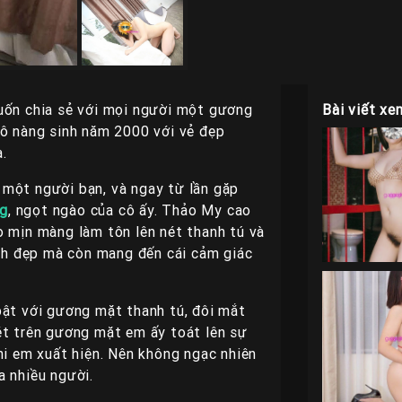
muốn chia sẻ với mọi người một gương
Bài viết xe
cô nàng sinh năm 2000 với vẻ đẹp
.
 một người bạn, và ngay từ lần gặp
ng
, ngọt ngào của cô ấy. Thảo My cao
o mịn màng làm tôn lên nét thanh tú và
inh đẹp mà còn mang đến cái cảm giác
bật với gương mặt thanh tú, đôi mắt
ét trên gương mặt em ấy toát lên sự
hi em xuất hiện. Nên không ngạc nhiên
a nhiều người.