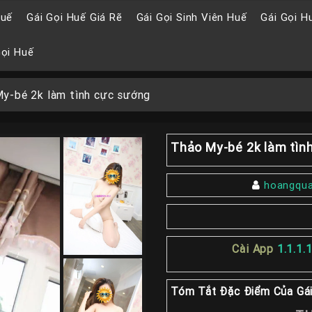
Huế
Gái Gọi Huế Giá Rẽ
Gái Gọi Sinh Viên Huế
Gái Gọi H
Gọi Huế
y-bé 2k làm tình cực sướng
Thảo My-bé 2k làm tìn
hoangqu
Cài App
1.1.1.
Tóm Tắt Đặc Điểm Của Gái