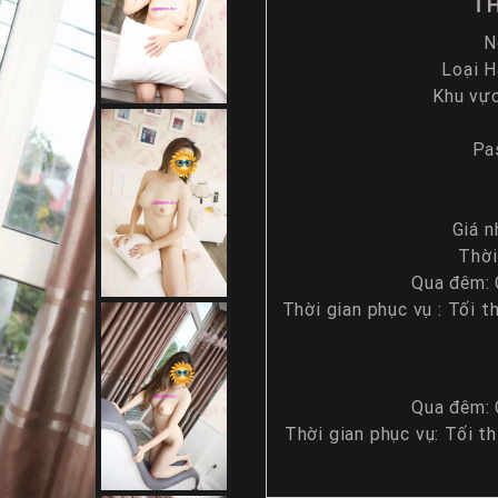
TH
N
Loại H
Khu vự
Pas
Giá n
Thời
Qua đêm: C
Thời gian phục vụ : Tối 
Qua đêm: C
Thời gian phục vụ: Tối t