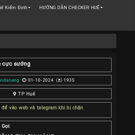
uế Kiểm Định
HƯỚNG DẪN CHECKER HUẾ
h cực sướng
andanang
01-10-2024
1935
TP Huế
1
để vào web và telegram khi bị chặn
 Gọi: