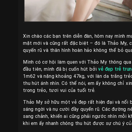
Xin chào các bạn trên diễn đàn, hôm nay mình 
mặt mới và cũng rất đặc biệt – đó là Thảo My, 
quyến rũ và thân hình hoàn hảo không thể bỏ qua
Mình có cơ hội làm quen với Thảo My thông qua
đầu tiên, mình đã bị cuốn hút bởi
vẻ đẹp trẻ tru
1m62 và nặng khoảng 47kg, với làn da trắng trẻ
thu hút ánh nhìn. Có thể nói, em ấy không chỉ x
trong trẻo, tươi vui của tuổi trẻ.
Thảo My sở hữu một vẻ đẹp rất hiện đại và nổi 
sáng ngời và nụ cười đầy quyến rũ. Các đường n
sang chảnh, khiến ai cũng phải ngước nhìn mỗi k
khi em ấy nhanh chóng thu hút được sự chú ý củ