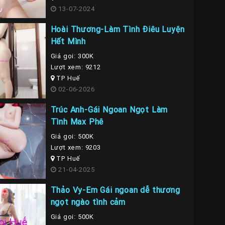
13-07-2024
Hoài Thương-Làm Tình Điêu Luyện
Hết Mình
Giá gọi: 300K
Lượt xem: 9212
TP Huế
02-06-2026
Trúc Anh-Gái Ngoan Ngọt Làm
Tình Max Phê
Giá gọi: 500K
Lượt xem: 9203
TP Huế
21-04-2025
Thảo Vy-Em Gái ngoan dễ thương
ngọt ngào tình cảm
Giá gọi: 500K