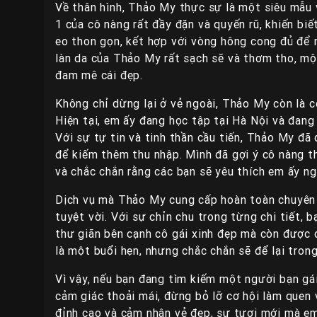
Về thân hình, Thảo My thực sự là một siêu mẫu 
1 của cô nàng rất đầy đặn và quyến rũ, khiến bi
eo thon gọn, kết hợp với vòng hông cong đủ để n
làn da của Thảo My rất sạch sẽ và thơm tho, mộ
đam mê cái đẹp.
Không chỉ dừng lại ở vẻ ngoài, Thảo My còn là c
Hiện tại, em ấy đang học tập tại Hà Nội và đang
Với sự tự tin và tinh thần cầu tiến, Thảo My đã
để kiếm thêm thu nhập. Mình đã gợi ý cô nàng t
và chắc chắn rằng các bạn sẽ yêu thích em ấy ng
Dịch vụ mà Thảo My cung cấp hoàn toàn chuyên 
tuyệt vời. Với sự chỉn chu trong từng chi tiết,
thư giãn bên cạnh cô gái xinh đẹp mà còn được 
là một buổi hẹn, nhưng chắc chắn sẽ để lại tron
Vì vậy, nếu bạn đang tìm kiếm một người bạn gá
cảm giác thoải mái, đừng bỏ lỡ cơ hội làm quen 
đỉnh cao và cảm nhận vẻ đẹp, sự tươi mới mà em