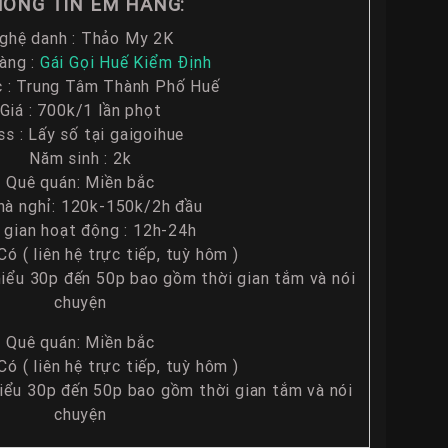
ÔNG TIN EM HÀNG:
ghệ danh : Thảo My 2K
àng :
Gái Gọi Huế Kiểm Định
c : Trung Tâm Thành Phố Huế
Giá : 700k/1 lần phọt
s : Lấy số tại gaigoihue
Năm sinh : 2k
Quê quán: Miền bắc
hà nghỉ: 120k-150k/2h đầu
 gian hoạt động : 12h-24h
ó ( liên hệ trực tiếp, tuỳ hôm )
thiểu 30p đến 50p bao gồm thời gian tắm và nói
chuyện
Quê quán: Miền bắc
ó ( liên hệ trực tiếp, tuỳ hôm )
hiểu 30p đến 50p bao gồm thời gian tắm và nói
chuyện