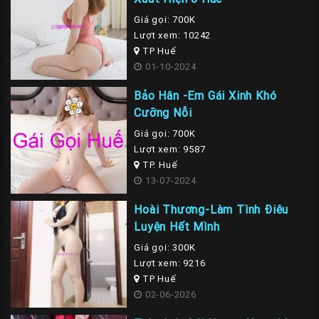
Giá gọi: 700K
Lượt xem: 10242
TP Huế
01-10-2024
Bảo Hân -Em Gái Xinh Khó
Cưỡng Nỗi
Giá gọi: 700K
Lượt xem: 9587
TP. Huế
13-07-2024
Hoài Thương-Làm Tình Điêu
Luyện Hết Mình
Giá gọi: 300K
Lượt xem: 9216
TP Huế
02-06-2026