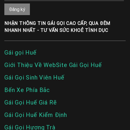
NHẬN THÔNG TIN GÁI GỌI CAO CẤP, QUA ĐÊM
NHANH NHẤT - TƯ VẤN SỨC KHOẺ TÌNH DỤC
Gái gọi Huế
Giới Thiệu Về WebSite Gái Gọi Huế
Gái Gọi Sinh Viên Huế
Bến Xe Phía Bắc
Gái Gọi Huế Giá Rẽ
Gái Gọi Huế Kiểm Định
Gái Gọi Hương Trà