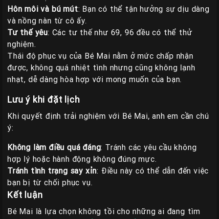
Hôn môi và bú mút
: Bạn có thể tận hưởng sự dịu dàng
và nồng nàn từ cô ấy.
Tư thế yêu
: Các tư thế như 69, 96 đều có thể thử
nghiệm.
Thái độ phục vụ của Bé Mai nằm ở mức chấp nhận
được, không quá nhiệt tình nhưng cũng không lạnh
nhạt, dễ dàng hòa hợp với mong muốn của bạn.
Lưu ý khi đặt lịch
Khi quyết định trải nghiệm với Bé Mai, anh em cần chú
ý:
Không làm điều quá đáng
: Tránh các yêu cầu không
hợp lý hoặc hành động không đúng mực.
Tránh tình trạng say xỉn
: Điều này có thể dẫn đến việc
bạn bị từ chối phục vụ.
Kết luận
Bé Mai là lựa chọn không tồi cho những ai đang tìm