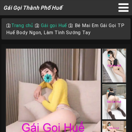
Gái
Gái Gọi Thành Phố Huế
Gọi
×
Thành
🛐
Trang chủ
🛐
Gái gọi Huế
🛐
Bé Mai Em Gái Gọi TP
Phố
Huế Body Ngon, Làm Tình Sướng Tay
Huế
Trang
Chủ
Gái
gọi
Huế
Gái
Gọi
Huế