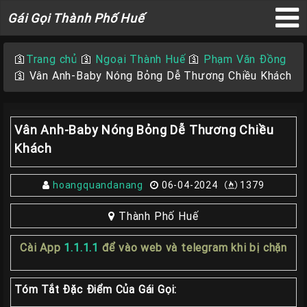
Gái
Gái Gọi Thành Phố Huế
Gọi
×
Thành
🛐
Trang chủ
🛐
Ngoại Thành Huế
🛐
Phạm Văn Đồng
Phố
🛐
Vân Anh-Baby Nóng Bỏng Dễ Thương Chiều Khách
Huế
Vân Anh-Baby Nóng Bỏng Dễ Thương Chiều
Trang
Khách
Chủ
hoangquandanang
06-04-2024
1379
Gái
gọi
Thành Phố Huế
Huế
Cài App
1.1.1.1
để vào web và telegram khi bị chặn
Gái
Gọi
Huế
Tóm Tắt Đặc Điểm Của Gái Gọi: