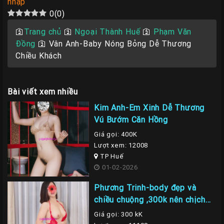
nhập
0
(
0
)
🛐
Trang chủ
🛐
Ngoại Thành Huế
🛐
Phạm Văn
Đồng
🛐
Vân Anh-Baby Nóng Bỏng Dễ Thương
Chiều Khách
Bài viết xem nhiều
Kim Anh-Em Xinh Dễ Thương
Vú Bướm Căn Hồng
Giá gọi: 400K
Lượt xem: 12008
TP Huế
01-02-2026
Phương Trinh-body đẹp và
chiều chuộng ,300k nên chịch
em là nhất
Giá gọi: 300 kK