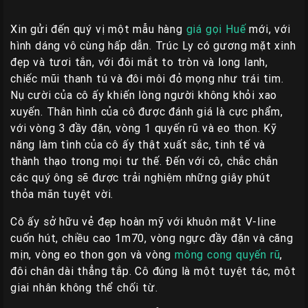
Giá
Rẽ
Xin gửi đến quý vị một mẫu hàng
giá gọi Huế
mới, với
Gái
hình dáng vô cùng hấp dẫn. Trúc Ly có gương mặt xinh
Gọi
đẹp và tươi tắn, với đôi mắt to tròn và long lanh,
chiếc mũi thanh tú và đôi môi đỏ mọng như trái tim.
Sinh
Nụ cười của cô ấy khiến lòng người không khỏi xao
Viên
xuyến. Thân hình của cô được đánh giá là cực phẩm,
Huế
với vòng 3 đầy đặn, vòng 1 quyến rũ và eo thon. Kỹ
Gái
năng làm tình của cô ấy thật xuất sắc, tinh tế và
Gọi
thành thạo trong mọi tư thế. Đến với cô, chắc chắn
Huế
các quý ông sẽ được trải nghiệm những giây phút
Kiểm
thỏa mãn tuyệt vời.
Định
Cô ấy sở hữu vẻ đẹp hoàn mỹ với khuôn mặt V-line
cuốn hút, chiều cao 1m70, vòng ngực đầy đặn và căng
HƯỚNG
mịn, vòng eo thon gọn và vòng
mông cong quyến rũ
,
DẪN
đôi chân dài thẳng tắp. Cô đúng là một tuyệt tác, một
CHECKER
giai nhân không thể chối từ.
HUẾ