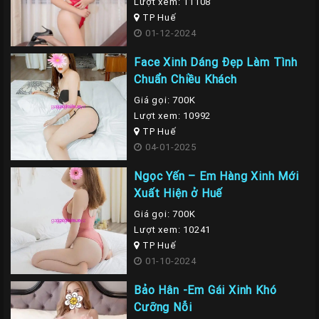
Lượt xem: 11108
TP Huế
01-12-2024
Face Xinh Dáng Đẹp Làm Tình
Chuẩn Chiều Khách
Giá gọi: 700K
Lượt xem: 10992
TP Huế
04-01-2025
Ngọc Yến – Em Hàng Xinh Mới
Xuất Hiện ở Huế
Giá gọi: 700K
Lượt xem: 10241
TP Huế
01-10-2024
Bảo Hân -Em Gái Xinh Khó
Cưỡng Nỗi