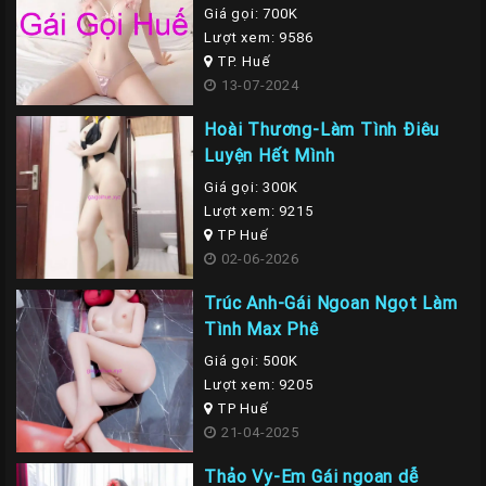
Giá gọi: 700K
Lượt xem: 9586
TP. Huế
13-07-2024
Hoài Thương-Làm Tình Điêu
Luyện Hết Mình
Giá gọi: 300K
Lượt xem: 9215
TP Huế
02-06-2026
Trúc Anh-Gái Ngoan Ngọt Làm
Tình Max Phê
Giá gọi: 500K
Lượt xem: 9205
TP Huế
21-04-2025
Thảo Vy-Em Gái ngoan dễ