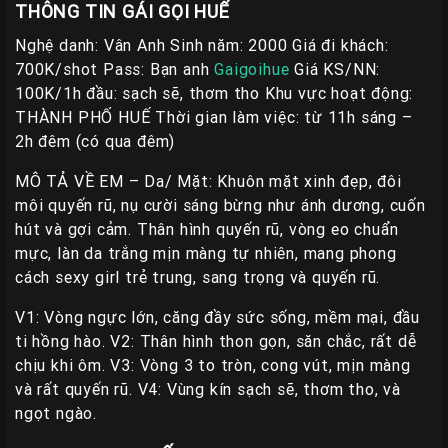
THÔNG TIN GÁI GỌI HUẾ
Liên
Hệ
Nghệ danh: Vân Anh Sinh năm: 2000 Giá đi khách:
700K/shot Pass: Bạn anh
Gaigoihue
Giá KS/NN:
Group
100K/1h đầu: sạch sẽ, thơm tho Khu vực hoạt động:
Gái
THÀNH PHỐ HUẾ Thời gian làm việc: từ 11h sáng –
Gọi
2h đêm (có qua đêm)
Huế
MÔ TẢ VỀ EM – Da/ Mặt: Khuôn mặt xinh đẹp, đôi
môi quyến rũ, nụ cười sáng bừng như ánh dương, cuốn
hút và gợi cảm. Thân hình quyến rũ, vòng eo chuẩn
mực, làn da trắng mịn màng tự nhiên, mang phong
cách sexy girl trẻ trung, sang trọng và quyến rũ.
V1: Vòng ngực lớn, căng đầy sức sống, mềm mại, đầu
ti hồng hào. V2: Thân hình thon gọn, săn chắc, rất dễ
chịu khi ôm. V3: Vòng 3 to tròn, cong vút, mịn màng
và rất quyến rũ. V4: Vùng kín sạch sẽ, thơm tho, và
ngọt ngào.