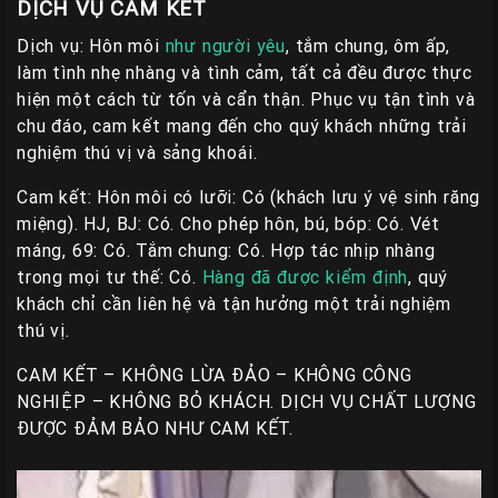
DỊCH VỤ CAM KẾT
Dịch vụ: Hôn môi
như người yêu
, tắm chung, ôm ấp,
làm tình nhẹ nhàng và tình cảm, tất cả đều được thực
hiện một cách từ tốn và cẩn thận. Phục vụ tận tình và
chu đáo, cam kết mang đến cho quý khách những trải
nghiệm thú vị và sảng khoái.
Cam kết: Hôn môi có lưỡi: Có (khách lưu ý vệ sinh răng
miệng). HJ, BJ: Có. Cho phép hôn, bú, bóp: Có. Vét
máng, 69: Có. Tắm chung: Có. Hợp tác nhịp nhàng
trong mọi tư thế: Có.
Hàng đã được kiểm định
, quý
khách chỉ cần liên hệ và tận hưởng một trải nghiệm
thú vị.
CAM KẾT – KHÔNG LỪA ĐẢO – KHÔNG CÔNG
NGHIỆP – KHÔNG BỎ KHÁCH. DỊCH VỤ CHẤT LƯỢNG
ĐƯỢC ĐẢM BẢO NHƯ CAM KẾT.