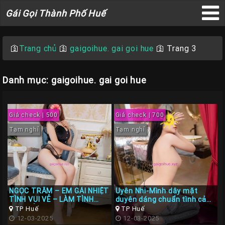
Gái
Gái Gọi Thành Phố Huế
Gọi
×
Thành
Phố
🛐
Trang chủ
🛐
gaigoihue. gai goi hue
🛐
Trang 3
Huế
Danh mục: gaigoihue. gai goi hue
Trang
Giá check | 500
Giá check | 700
Chủ
Tạm nghỉ
Tạm nghỉ
Gái
gọi
Huế
Gái
NGỌC TRÂM – EM GÁI NHIỆT
Uyên Nhi-Mình dây mặt
Gọi
TÌNH VUI VẺ – LÀM TÌNH
duyên dáng chuẩn tình cảm
CHU ĐÁO
như người yêu
TP Huế
TP Huế
Huế
12-03-2025
12-03-2025