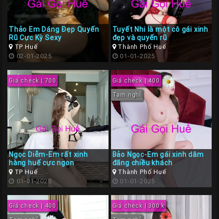
Thảo Em Dáng Đẹp Quyến
Tuyết Nhi là một cô gái xinh
Rũ Cực Kỳ Sexy
đẹp và quyến rũ
TP Huế
Thành Phố Huế
02-01-2025
01-01-2025
Giá check | 700
Giá check | 400
Tạm nghỉ
Ngọc Diễm-Em rất xinh
Bảo Ngọc-Em gái xinh dâm
hàng huế cực ngon
đãng chiều khách
TP Huế
Thành Phố Huế
01-01-2025
01-01-2025
Giá check | 400
Giá check | 300 k