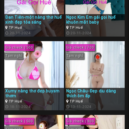
Đan Tiên-một nàng thơ huế
Ngọc Kim Em gái gọi huế
xinh đẹp tỏa sáng
khuôn mặt baby
TP Huế
TP Huế
20-11-2024
20-11-2024
Giá check | 500
Giá check | 700
Tạm nghỉ
Tạm nghỉ
Xumy nàng thơ đẹp buysm
Ngọc Châu-Đẹp dịu dàng
thơm
thích ôm ấp
TP Huế
TP Huế
18-11-2024
13-11-2024
Giá check | 500
Giá check | 800