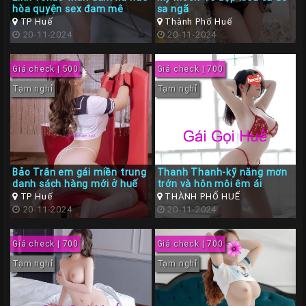
hòa quyện sex đam mê
sa ngã
TP Huế
Thành Phố Huế
20-11-2024
20-11-2024
Giá check | 500
Giá check | 700
Tạm nghỉ
Tạm nghỉ
Bảo Trân em gái miền trung
Thanh Thanh-kỹ năng mơn
danh sách hàng mới ở huế
trớn và hôn môi êm ái
TP Huế
THÀNH PHỐ HUẾ
20-11-2024
20-11-2024
Giá check | 700
Giá check | 700
Tạm nghỉ
Tạm nghỉ