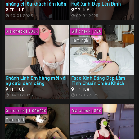
nhàng chiều khách lắm luôn
Huế Xinh Đẹp Lên Đỉnh
Liên
TP HUẾ
TP Huế
Hệ
10-01-2025
09-01-2025
Group
Giá check | 500K
Giá check | 700
Gái
Gọi
Tạm nghỉ
Huế
Khánh Linh Em hàng mới với
Face Xinh Dáng Đẹp Làm
nụ cười dâm đãng
Tình Chuẩn Chiều Khách
TP HUẾ
TP Huế
08-01-2025
04-01-2025
Giá check | 1.000000
Giá check | 500
Tạm nghỉ