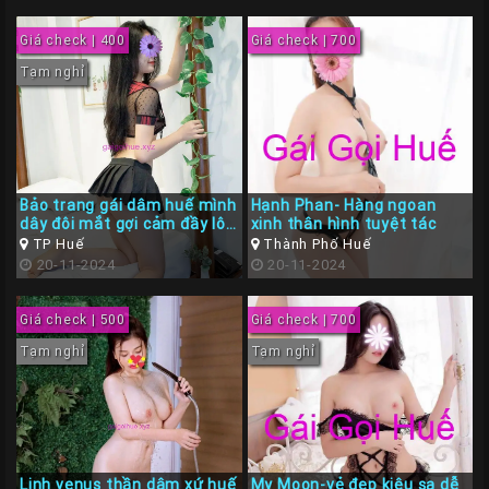
Giá check | 400
Giá check | 700
Tạm nghỉ
Bảo trang gái dâm huế mình
Hạnh Phan- Hàng ngoan
dây đôi mắt gợi cảm đầy lôi
xinh thân hình tuyệt tác
cuốn
TP Huế
Thành Phố Huế
20-11-2024
20-11-2024
Giá check | 500
Giá check | 700
Tạm nghỉ
Tạm nghỉ
Linh venus thần dâm xứ huế
My Moon-vẻ đẹp kiêu sa dễ