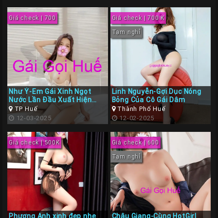
Giá
Rẽ
Giá check | 700
Giá check | 700 K
Gái
Tạm nghỉ
Gọi
Sinh
Viên
Huế
Như Ý-Em Gái Xinh Ngọt
Linh Nguyễn-Gợi Dục Nóng
Gái
Nước Lần Đầu Xuất Hiện
Bỏng Của Cô Gái Dâm
Diễn Đàn Gái Gọi Huế
TP Huế
Thành Phố Huế
Gọi
12-03-2025
12-02-2025
Huế
Kiểm
Giá check | 500K
Giá check | 600
Định
Tạm nghỉ
HƯỚNG
DẪN
CHECKER
HUẾ
Phương Anh xinh đẹp nhẹ
Châu Giang-Cùng HotGirl