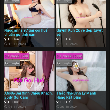
Tạm nghỉ
Tạm nghỉ
Ngọc anna 97 gái gọi huế
Quỳnh Kun 2k vẻ đẹp tuyệt
chuẩn gu tình cảm
vời
TP Huế
TP Huế
11-11-2024
11-11-2024
Giá check | 700
Giá check | 500k
Tạm nghỉ
Tạm nghỉ
ANNA-Gái Xinh Chiều Khách,
Thảo Nhi-Sinh Lý Mạnh
Body Gợi Cảm
Hàng Rất Dâm
TP Huế
TP Huế
04-11-2024
30-10-2024