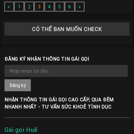
«
1
2
3
4
5
6
»
CÓ THỂ BẠN MUỐN CHECK
ĐĂNG KÝ NHẬN THÔNG TIN GÁI GỌI
NHẬN THÔNG TIN GÁI GỌI CAO CẤP, QUA ĐÊM
NHANH NHẤT - TƯ VẤN SỨC KHOẺ TÌNH DỤC
Gái gọi Huế