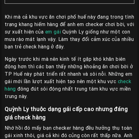
Liên
Hệ
Khi mà cả khu vực ăn chơi phố huế này đang trong tình
trạng khang hiếm hàng để anh em checker chơi bời, với
Group
sự xuất hiện của
em gái
Quỳnh Ly giống như một con
Gái
mưa rào mát lạnh vậy. Làm thay đổi cảm xúc của nhiều
Gọi
bạn trẻ check hàng ở đây.
Huế
Ngày trước khi mà nên kinh tế ít gặp khó khăn biên
động hơn thì các bạn thấy những khoảng ăn chơi bời ở
TP Huế này phát triển rất nhanh và sôi nỗi. Những em
gái mới lần lượt xuất hiện tạo nên một khu vực
check
hàng
đông đút sôi động nhất trung tâm khu vực miền
trung này.
Quỳnh Ly thuộc dạng gái cấp cao nhưng đáng
giá check hàng
Nhớ hồi đó mấy bạn checker hàng đều hưởng thụ toàn
gái xinh thôi, giá cả khi đó củng còn rất thấp nữa. Anh