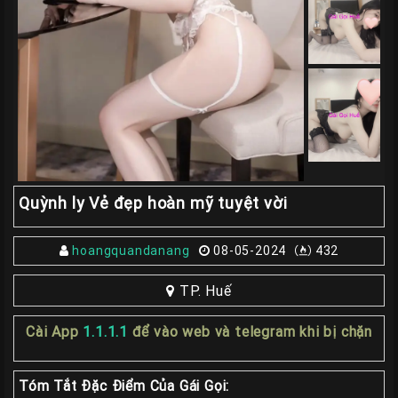
Giá
Rẽ
Gái
Gọi
Sinh
Viên
Huế
Gái
Quỳnh ly Vẻ đẹp hoàn mỹ tuyệt vời
Gọi
Huế
Kiểm
hoangquandanang
08-05-2024
432
Định
TP. Huế
HƯỚNG
DẪN
Cài App
1.1.1.1
để vào web và telegram khi bị chặn
CHECKER
HUẾ
Tóm Tắt Đặc Điểm Của Gái Gọi: