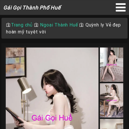
Gái
Gái Gọi Thành Phố Huế
Gọi
×
Thành
🛐
Trang chủ
🛐
Ngoại Thành Huế
🛐
Quỳnh ly Vẻ đẹp
Phố
hoàn mỹ tuyệt vời
Huế
Trang
Chủ
Gái
gọi
Huế
Gái
Gọi
Huế