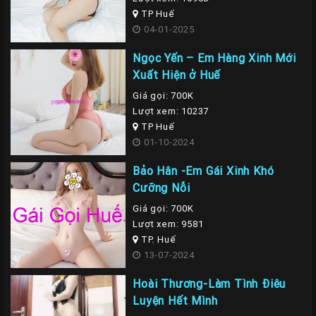
TP Huế
04-01-2025
Ngọc Yến – Em Hàng Xinh Mới
Xuất Hiện ở Huế
Giá gọi: 700K
Lượt xem: 10237
TP Huế
01-10-2024
Bảo Hân -Em Gái Xinh Khó
Cưỡng Nỗi
Giá gọi: 700K
Lượt xem: 9581
TP. Huế
13-07-2024
Hoài Thương-Làm Tình Điêu
Luyện Hết Mình