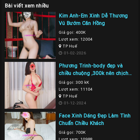
Bài viết xem nhiều
Kim Anh-Em Xinh Dễ Thương
Vú Bướm Căn Hồng
Giá gọi: 400K
Lượt xem: 12004
TP Huế
01-02-2026
Phương Trinh-body đẹp và
chiều chuộng ,300k nên chịch
em là nhất
Giá gọi: 300 kK
Lượt xem: 11104
TP Huế
01-12-2024
Face Xinh Dáng Đẹp Làm Tình
Chuẩn Chiều Khách
Giá gọi: 700K
Lượt xem: 10988