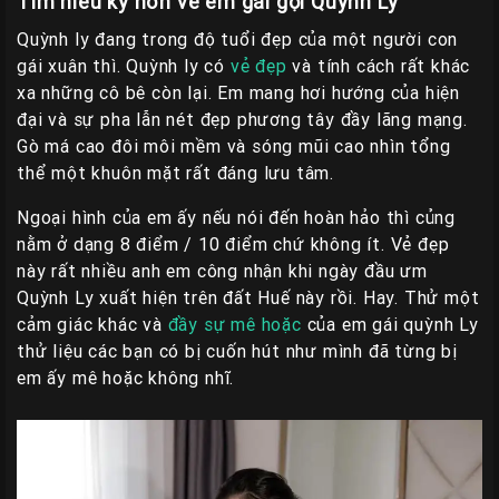
Tìm hiểu kỹ hơn về em gái gọi Quỳnh Ly
Quỳnh ly đang trong độ tuổi đẹp của một người con
gái xuân thì. Quỳnh ly có
vẻ đẹp
và tính cách rất khác
xa những cô bê còn lại. Em mang hơi hướng của hiện
đại và sự pha lẫn nét đẹp phương tây đầy lãng mạng.
Gò má cao đôi môi mềm và sóng mũi cao nhìn tổng
thể một khuôn mặt rất đáng lưu tâm.
Ngoại hình của em ấy nếu nói đến hoàn hảo thì củng
nằm ở dạng 8 điểm / 10 điểm chứ không ít. Vẻ đẹp
này rất nhiều anh em công nhận khi ngày đầu ưm
Quỳnh Ly xuất hiện trên đất Huế này rồi. Hay. Thử một
cảm giác khác và
đầy sự mê hoặc
của em gái quỳnh Ly
thử liệu các bạn có bị cuốn hút như mình đã từng bị
em ấy mê hoặc không nhĩ.