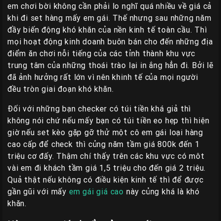
em chơi bời không cần phải lo nghĩ quá nhiều về giá cả
khi đi set hàng mấy em gái. Thế nhưng sau những năm
đầy biến động khó khăn của nền kinh tế toàn cầu. Thì
mọi hoạt động kinh doanh buôn bán cho đến những địa
điểm ăn chơi nỗi tiếng của các tỉnh thành khu vực
trung tâm của những thoái trào lại in ắng hẳn đi. Bởi lẽ
đã ảnh hưởng rất lớn vì nên khinh tế của mọi người
đều tròn giai đoạn khó khăn.
Đối với những bạn checker có túi tiền khá giả thì
không nói chứ nếu mấy bạn có túi tiền eo hẹp thì hiện
giờ nếu set kèo gặp gỡ thử một cô em gái loại hàng
cao cấp để check thì củng năm tầm giá 800k đến 1
triệu cơ đấy. Thậm chí thấy trên các khu vực có môt
vài em đi khách tầm giá 1,5 triệu cho đến giá 2 triệu.
Quả thật nếu không có điều kiện kinh tế thì để được
gần gũi với mấy
em gái giá cao
này củng khá là khó
khăn.