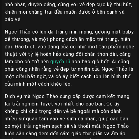
nhỏ nhắn, duyên dáng, cùng với vẻ đẹp cực kỳ thu hút,
khiến mọi chàng trai đều muốn được ở bên cạnh và
bảo vệ.
Ngọc Thảo có làn da trắng mịn màng, gương mặt baby
dễ thương, và một phong cách ăn mặc trẻ trung, hiện
đại. Đặc biệt, vóc dáng của cô như một tác phẩm nghệ
thuật với tỷ lệ hoàn hảo cùng đôi chân thon dài, càng
làm cho cô trở nên
quyến rũ
hơn bao giờ hết. Ai cũng
phải công nhận rằng vẻ đẹp tự nhiên của Ngọc Thảo là
một điều bất ngờ, và cô ấy biết cách tôn lên hình thể
của mình một cách khéo léo.
Dịch vụ mà Ngọc Thảo cung cấp được cam kết mang
lại trải nghiệm tuyệt vời nhất cho các bạn. Cô ấy
không chỉ chú trọng đến vẻ bề ngoài mà còn dành
nhiều sự quan tâm vào vệ sinh cá nhân, giúp các bạn
có một trải nghiệm sạch sẽ và thoải mái. Ngọc Thảo
luôn sẵn sàng đem đến cảm giác thư giãn và ấm áp