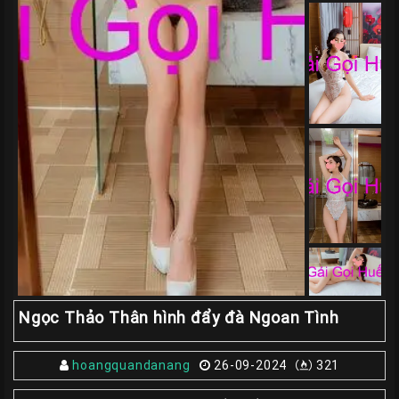
Giá
Rẽ
Gái
Gọi
Sinh
Viên
Huế
Gái
Gọi
Huế
Kiểm
Định
HƯỚNG
Ngọc Thảo Thân hình đẩy đà Ngoan Tình
DẪN
CHECKER
hoangquandanang
26-09-2024
321
HUẾ