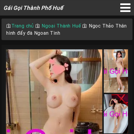
Gái
Gái Gọi Thành Phố Huế
Gọi
×
Thành
🛐
Trang chủ
🛐
Ngoại Thành Huế
🛐
Ngọc Thảo Thân
Phố
hình đẩy đà Ngoan Tình
Huế
Trang
Chủ
Gái
gọi
Huế
Gái
Gọi
Huế