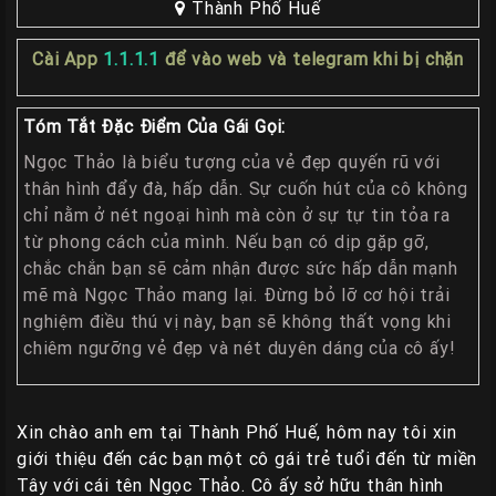
Thành Phố Huế
Liên
Hệ
Cài App
1.1.1.1
để vào web và telegram khi bị chặn
Group
Gái
Tóm Tắt Đặc Điểm Của Gái Gọi:
Gọi
Ngọc Thảo là biểu tượng của vẻ đẹp quyến rũ với
Huế
thân hình đẩy đà, hấp dẫn. Sự cuốn hút của cô không
chỉ nằm ở nét ngoại hình mà còn ở sự tự tin tỏa ra
từ phong cách của mình. Nếu bạn có dịp gặp gỡ,
chắc chắn bạn sẽ cảm nhận được sức hấp dẫn mạnh
mẽ mà Ngọc Thảo mang lại. Đừng bỏ lỡ cơ hội trải
nghiệm điều thú vị này, bạn sẽ không thất vọng khi
chiêm ngưỡng vẻ đẹp và nét duyên dáng của cô ấy!
Xin chào anh em tại Thành Phố Huế, hôm nay tôi xin
giới thiệu đến các bạn một cô gái trẻ tuổi đến từ miền
Tây với cái tên Ngọc Thảo. Cô ấy sở hữu thân hình