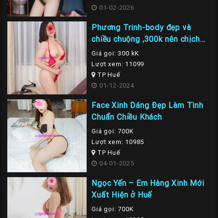
01-02-2026
Phương Trinh-body đẹp và
chiều chuộng ,300k nên chịch
em là nhất
Giá gọi: 300 kK
Lượt xem: 11099
TP Huế
01-12-2024
Face Xinh Dáng Đẹp Làm Tình
Chuẩn Chiều Khách
Giá gọi: 700K
Lượt xem: 10985
TP Huế
04-01-2025
Ngọc Yến – Em Hàng Xinh Mới
Xuất Hiện ở Huế
Giá gọi: 700K