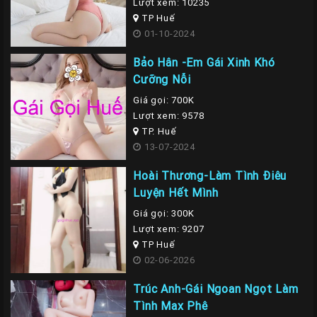
Lượt xem: 10235
TP Huế
01-10-2024
Bảo Hân -Em Gái Xinh Khó
Cưỡng Nỗi
Giá gọi: 700K
Lượt xem: 9578
TP. Huế
13-07-2024
Hoài Thương-Làm Tình Điêu
Luyện Hết Mình
Giá gọi: 300K
Lượt xem: 9207
TP Huế
02-06-2026
Trúc Anh-Gái Ngoan Ngọt Làm
Tình Max Phê