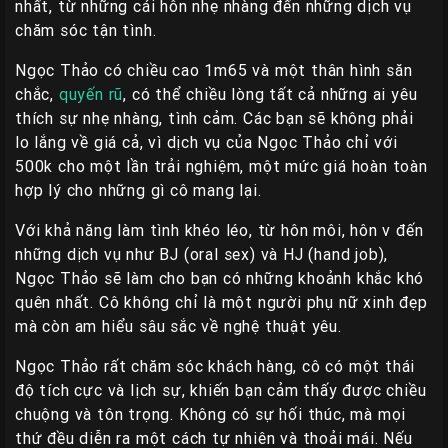
nhất, từ những cái hôn nhẹ nhàng đến những dịch vụ
chăm sóc tận tình.
Ngọc Thảo có chiều cao 1m65 và một thân hình săn
chắc,
quyến rũ
, có thể chiều lòng tất cả những ai yêu
thích sự nhẹ nhàng, tình cảm. Các bạn sẽ không phải
lo lắng về giá cả, vì dịch vụ của Ngọc Thảo chỉ với
500k cho một lần trải nghiệm, một mức giá hoàn toàn
hợp lý cho những gì cô mang lại.
Với khả năng làm tình khéo léo, từ hôn môi, hôn v đến
những dịch vụ như BJ (oral sex) và HJ (hand job),
Ngọc Thảo sẽ làm cho bạn có những khoảnh khắc khó
quên nhất. Cô không chỉ là một người phụ nữ xinh đẹp
mà còn am hiểu sâu sắc về nghệ thuật yêu.
Ngọc Thảo rất chăm sóc khách hàng, cô có một thái
độ tích cực và lịch sự, khiến bạn cảm thấy được chiều
chuộng và tôn trọng. Không có sự hối thúc, mà mọi
thứ đều diễn ra một cách tự nhiên và thoải mái. Nếu