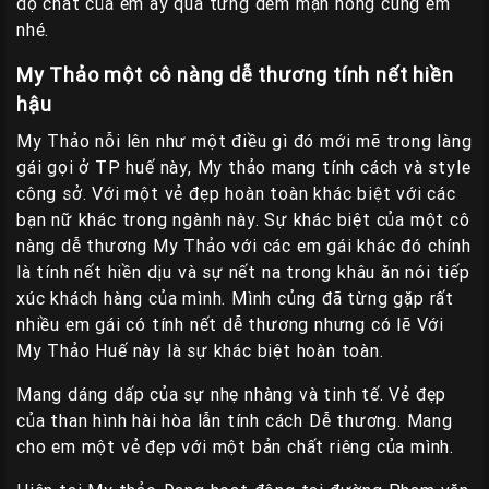
độ chất của em ấy qua từng đêm mặn nồng cùng em
nhé.
My Thảo một cô nàng dễ thương tính nết hiền
hậu
My Thảo nỗi lên như một điều gì đó mới mẽ trong làng
gái gọi ở TP huế này, My thảo mang tính cách và style
công sở. Với một vẻ đẹp hoàn toàn khác biệt với các
bạn nữ khác trong ngành này. Sự khác biệt của một cô
nàng dễ thương My Thảo với các em gái khác đó chính
là tính nết hiền dịu và sự nết na trong khâu ăn nói tiếp
xúc khách hàng của mình. Mình củng đã từng gặp rất
nhiều em gái có tính nết dễ thương nhưng có lẽ Với
My Thảo Huế này là sự khác biệt hoàn toàn.
Mang dáng dấp của sự nhẹ nhàng và tinh tế. Vẻ đẹp
của than hình hài hòa lẫn tính cách Dễ thương. Mang
cho em một vẻ đẹp với một bản chất riêng của mình.