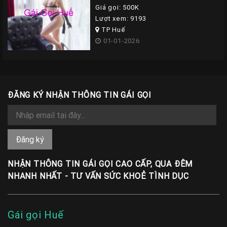
Giá gọi: 500K
Lượt xem: 9193
TP Huế
01-01-2026
ĐĂNG KÝ NHẬN THÔNG TIN GÁI GỌI
NHẬN THÔNG TIN GÁI GỌI CAO CẤP, QUA ĐÊM
NHANH NHẤT - TƯ VẤN SỨC KHOẺ TÌNH DỤC
Gái gọi Huế