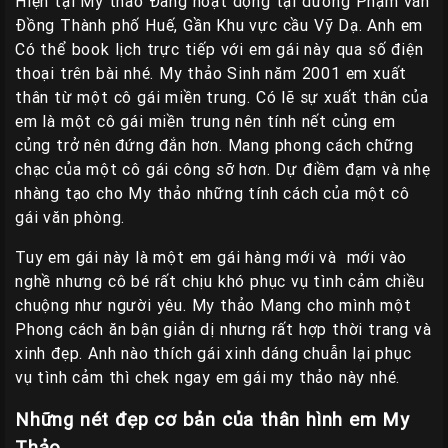
Hiện tại My thảo Đang hoạt động tại đường Phạm văn
Đồng Thành phố Huế, Gần Khu vực cầu Vỹ Dạ. Anh em
Có thể book lịch trực tiếp với em gái này qua số điện
thoại trên bài nhé. My thảo Sinh năm 2001 em xuất
thân từ một cô gái miền trung. Có lẽ sự xuất thân của
em là một cô gái miền trung nên tính nết củng em
củng trở nên đứng đắn hơn. Mang phong cách chững
chạc của một cô gái công sỡ hơn. Dự điềm đạm và nhẹ
nhàng tạo cho My thảo những tính cách của một cô
gái văn phòng.
Tuy em gái này là một em gái hàng mới và mới vào
nghề nhưng cô bé rất chịu khó phục vụ tình cảm chiều
chuộng như người yêu. My thảo Mang cho mình một
Phong cách ăn bận giản dị nhưng rất hợp thời trang và
xinh đẹp. Anh nào thích gái xinh dáng chuẫn lại phục
vụ tình cảm thì chek ngay em gái my thảo này nhé.
Những nét đẹp cơ bản của thân hình em My
Thảo