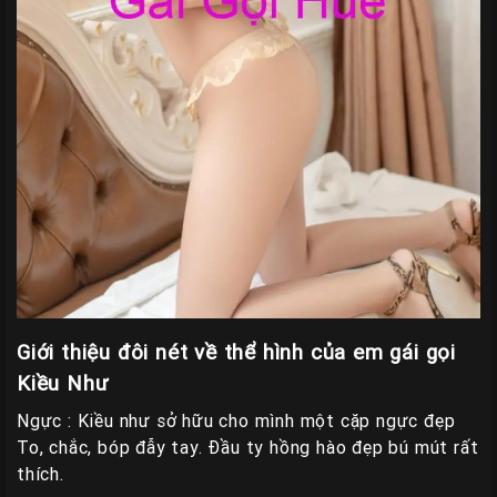
Giới thiệu đôi nét về thể hình của em gái gọi
Kiều Như
Ngực : Kiều như sở hữu cho mình một cặp ngực đẹp
To, chắc, bóp đẫy tay. Đầu ty hồng hào đẹp bú mút rất
thích.