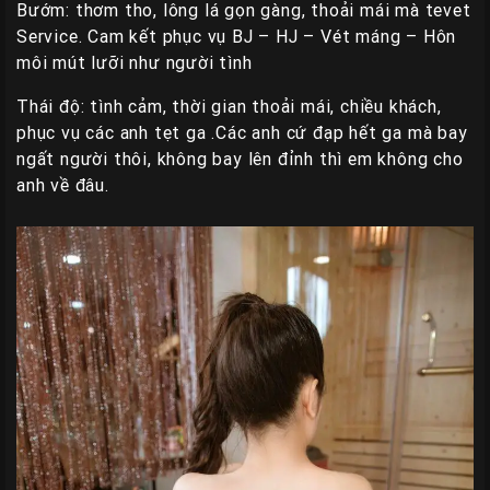
Bướm: thơm tho, lông lá gọn gàng, thoải mái mà tevet
Service. Cam kết phục vụ BJ – HJ – Vét máng – Hôn
môi mút lưỡi như người tình
Thái độ: tình cảm, thời gian thoải mái, chiều khách,
phục vụ các anh tẹt ga .Các anh cứ đạp hết ga mà bay
ngất người thôi, không bay lên đỉnh thì em không cho
anh về đâu.