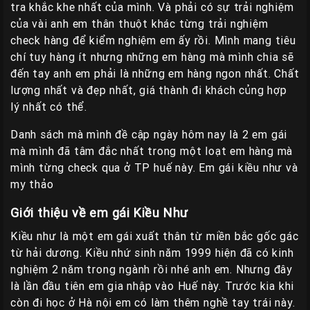
tra khắc khe nhất của mình. Và phải có sự trải nghiệm
Liên
của vài anh em thân thuột khác từng trải nghiệm
Hệ
check hàng để kiểm nghiệm em ấy rồi. Mình mang tiêu
Group
chí tuy hàng ít nhưng những em hàng mà mình chia sẽ
Gái
đến tay anh em phải là những em hàng ngon nhất. Chất
lượng nhất và đẹp nhất, giá thành đi khách củng hợp
Gọi
lý nhất có thể.
Huế
Danh sách mà mình đề cập ngày hôm nay là 2 em gái
mà mình đã tâm đắc nhất trong một loạt em hàng mà
mình từng check qua ở TP huế này. Em gái kiều như và
my thảo
Giới thiệu về em gái Kiều Như
Kiều như là một em gái xuất thân từ miền bắc gốc gác
từ hải dương. Kiều nhứ sinh năm 1999 hiện đã có kinh
nghiệm 2 năm trong ngành rồi nhé anh em. Nhưng đây
là lần đầu tiên em gia nhập vào Huế này. Trước kia khi
còn đi học ở Hà nội em có làm thêm nghề tay trái này.