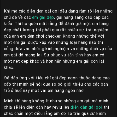
Giá
Rẽ
Khi mà các diễn đàn gái gọi đều đang rầm rộ lên những
Gái
chủ đề về các
em gái đẹp
, gái hạng sang cao cấp các
Gọi
kiểu. Thì họ quên mất rằng để đánh giá một em hàng
đẹp chất lượng thì phải qua rất nhiều sự trải nghiệm
Sinh
của anh em dân chơi checker. Không những thế với
Viên
một em gái được xếp vào những loại hàng nào thì
Huế
củng dựa vào những kinh nghiệm và những dịch vụ của
Gái
em gái đó mang lại. Sự phục vụ tận tình hay em có
Gọi
một nét đẹp khác và hơn hẳn những em gái còn lại
Huế
khác.
Kiểm
Để đáp ứng với tiêu chí gái đẹp ngon thuộc dạng cao
Định
cấp thì mình sẽ nói qua sơ bộ giới thiệu cho các bạn
trẻ ở huế này một vài em hàng ngon nhé!
HƯỚNG
DẪN
Mình thì hàng không ít nhưng những em gái mà mình
CHECKER
chia sẽ lên diễn đàn hay reviu lên
diễn đàn gái gọi
thì
HUẾ
chắc chắn một điều rằng em đó sẽ trải qua sự kiểm