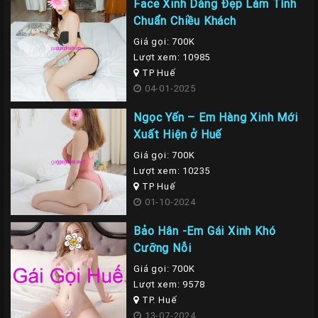
Face Xinh Dáng Đẹp Làm Tình
Chuẩn Chiều Khách
Giá gọi: 700K
Lượt xem: 10985
TP Huế
04-01-2025
Ngọc Yến – Em Hàng Xinh Mới
Xuất Hiện ở Huế
Giá gọi: 700K
Lượt xem: 10235
TP Huế
01-10-2024
Bảo Hân -Em Gái Xinh Khó
Cưỡng Nỗi
Giá gọi: 700K
Lượt xem: 9578
TP. Huế
13-07-2024