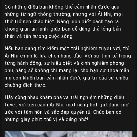
Có những điều bạn không thể cảm nhận được qua
những từ ngữ thông thường, nhưng với Ái Nhi, mọi
thứ trở nên khác biệt. Nàng luôn biết cách tạo ra
không gian an lành, giúp bạn dễ dàng thả lỏng bản
thân và tận hưởng cuộc sống.
Nếu bạn đang tìm kiếm một trải nghiệm tuyệt vời, thì
Ái Nhi chính là lựa chọn hàng đầu. Với sự tinh tế trong
từng hành động, sự hiểu biết và kinh nghiệm phong
phú, nàng sẽ không chỉ mang lại cho bạn sự thỏa mãn
mà còn khiến bạn cảm nhận được giá trị của sự chiều
chuộng đích thực.
Hãy cùng nhau khám phá và trải nghiệm những điều
tuyệt vời bên cạnh Ái Nhi, một nàng hot girl đáng mơ
ước với tâm hồn và sắc đẹp quyến rũ. Chúc bạn có
những giây phút thú vị và đáng nhớ!