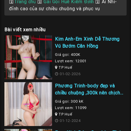
🛐
Trang chủ
🛐
Gái Gọi Huế Kiểm Định
🛐
Ái Nhi-
đỉnh cao của sự chiều chuộng và phục vụ
Bài viết xem nhiều
Kim Anh-Em Xinh Dễ Thương
Vú Bướm Căn Hồng
Giá gọi: 400K
Lượt xem: 12001
TP Huế
01-02-2026
Phương Trinh-body đẹp và
chiều chuộng ,300k nên chịch
em là nhất
Giá gọi: 300 kK
Lượt xem: 11099
TP Huế
01-12-2024