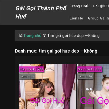
Trang Chủ
Gái gọi 
Gái Gọi Thành Phố
Huế
Liên Hệ
Group Gái 
🛐
Trang chủ
🛐
tim gai goi hue dep —Không
Danh mục: tim gai goi hue dep —Không
Giá check | 700
Giá check | 400
Tạm nghỉ
Tạm nghỉ