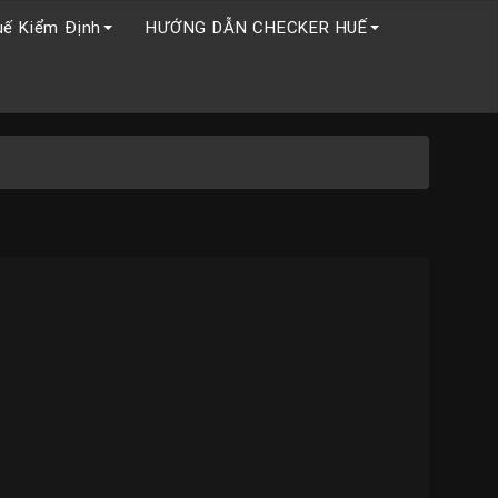
uế Kiểm Định
HƯỚNG DẪN CHECKER HUẾ