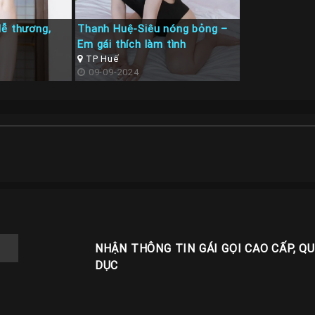
dễ thương,
Thanh Huệ-Siêu nóng bỏng –
Em gái thích làm tình
TP Huế
09-09-2024
NHẬN THÔNG TIN GÁI GỌI CAO CẤP, Q
DỤC